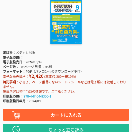
出版社
メディカ出版
電子版ISBN
電子版発売日
2024/10/16
ページ数
108ページ
判型
B5判
フォーマット
PDF（パソコンへのダウンロード不可）
¥2,420
電子版販売価格：
(本体¥2,200＋税10％)
特記事項
小冊子、ページ番号のないシート・シールなどは電子版には収載しており
ません。
掲載内容は発行当時の情報です。ご了承ください。
印刷版ISBN
978-4-8404-8300-1
印刷版発行年月
2024/09
カートに入れる
ちょっと立ち読み