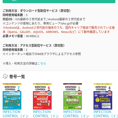
ご利用方法
ダウンロード型配信サービス（買切型）
同時使用端末数
3
対応OS
iOS最新の２世代前まで / Android最新の２世代前まで
※コンテンツの使用にあたり、専用ビューアisho.jpが必要
※Androidは、Android２世代前の端末のうち、国内キャリア経由で販売されている端
末（Xperia、GALAXY、AQUOS、ARROWS、Nexusなど）にて動作確認しています
必要メモリ容量
40 MB以上
ご利用方法
アクセス型配信サービス（買切型）
同時使用端末数
1
※インターネット経由でのWEBブラウザによるアクセス参照
※導入・利用方法の詳細は
こちら
巻号一覧
INFECTION
INFECTION
INFECTION
INFECTION
CONTROL（イン
CONTROL（イン
CONTROL（イン
CONTROL（イ