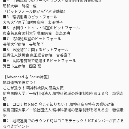
■4 全国規模でのサーベイランス・薬剤耐性菌対策の現況
昭和大学 時松一成
〈ピットフォール例から学ぶ 実践編〉
■5 環境消毒のピットフォール
大阪大学医学部附属病院 太田悦子
■6 水回り・トイレ・浴室のピットフォール
東京慈恵会医科大学附属病院 美島路恵
■7 汚物処理室のピットフォール
長崎大学病院 寺坂陽子
■8 医療物品に関するピットフォール
医療法人鉄蕉会 亀田総合病院 古谷直子
■9 高齢者施設で遭遇するピットフォール
箕面市立病院 四宮 聡
【Advanced ＆ Focus特集】
地域連携で役立つ！
ここが違う！ 精神科病院の感染対策
広島国際大学／一般社団法人 精神科領域の感染制御を考える会 糠信憲
明
■1 コロナ禍を経た今こそ知りたい！ 精神科病院特有の感染対策
広島国際大学／一般社団法人 精神科領域の感染制御を考える会 糠信憲
明
■2 地域連携でのラウンド時はココをチェック！ ICTメンバーが押さえ
るべきポイント