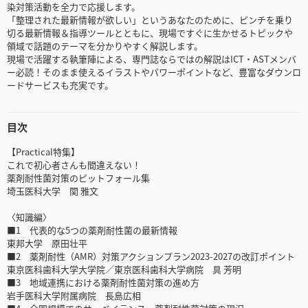
染対策活動を全力で応援します。
「整理された最新情報が欲しい」というあなたのために、ピンチを乗り
切る最新情報＆指導ツールとともに、現場ですぐに生かせるトピックや
領域で話題のテーマを分かりやすく解説します。
現場で活躍する執筆陣による、専門誌ならではの解説はICT・ASTメンバ
ー必読！そのまま使えるイラストやパワーポイントなど、豊富なダウンロ
ードサービスも充実です。
目次
【Practical特集】
これで初心者さんも間違えない！
薬剤耐性菌対策のピットフォール集
埼玉医科大学 関 雅文
〈知識編〉
■1 代表的な5つの薬剤耐性菌の最新情報
東邦大学 原田壮平
■2 薬剤耐性（AMR）対策アクションプラン2023-2027の改訂ポイント
東京医科歯科大学大学院／東京医科歯科大学病院 具 芳明
■3 地域連携における薬剤耐性菌対策の進め方
岩手医科大学附属病院 長島広相