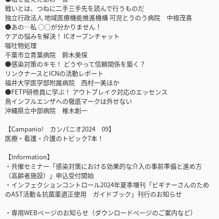
戦いとは、つねに二手三手先を読んで行うものだ
独立行政法人 地域医療機能推進機構 可児とうのう病院 中根茂喜
●あの…私 ○○が分かりません！
ケアの悩みを解決！ ICオープンチャット
嘔吐物処理
千葉市立青葉病院 鈴木美保
●感染対策のキモ！ どうやって信頼関係を築く？
リンクナースとICNの活動レポート
福井大学医学部附属病院 西村一美ほか
●FETP研修員に学ぶ！ アウトブレイク対応のエッセンス
鳥インフルエンザへの徹底マークは外せない
沖縄県立中部病院 椎木創一
【Campanio! カンパニオ2024 09】
医療・看護・介護のトピック7本！
【Information】
・共催セミナー「感染対策における効果的な介入の事前準備と進め方
（高齢者施設）」申込受付開始
・インフェクションコントロール2024年夏季増刊「ビギナーさんのため
のAST活動＆抗菌薬適正使用 ガイドブック」刊行のお知らせ
・専用WEBページのお知らせ（ダウンロードページのご案内など）