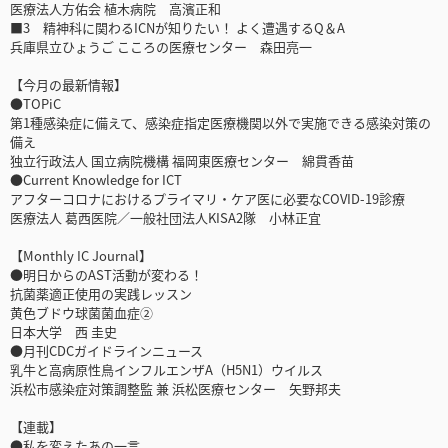
医療法人方佑会 植木病院 高濱正和
■3 精神科に関わるICNが知りたい！ よく遭遇するQ＆A
兵庫県立ひょうご こころの医療センター 森田亮一
【今月の最新情報】
●TOPiC
第1種感染症に備えて、感染症指定医療機関以外で実施できる感染対策の
備え
独立行政法人 国立病院機構 福岡東医療センター 綿貫香苗
●Current Knowledge for ICT
アフターコロナにおけるプライマリ・ケア医に必要なCOVID-19診療
医療法人 葛西医院／一般社団法人KISA2隊 小林正宜
【Monthly IC Journal】
●明日からのAST活動が変わる！
抗菌薬適正使用の実践レッスン
黄色ブドウ球菌菌血症②
日本大学 西 圭史
●月刊CDCガイドラインニュース
乳牛と高病原性鳥インフルエンザA（H5N1）ウイルス
浜松市感染症対策調整監 兼 浜松医療センター 矢野邦夫
【連載】
●私を変えたあの一言