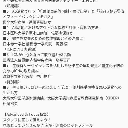
国立研究開発法人 国立国際医療研究センター 木村英恵
〈知識編〉
■3 AS活動で行う「抗菌薬事前許可制・届け出制」と「前向き処方監査
とフィードバックによる介入」
東北大学病院 遠藤春樹ほか
■4 AS活動におけるアウトカム指標と評価・周知の方法
日本医科大学多摩永山病院 佐藤志保ほか
■5 微生物検査のための検体採取とその注意点
日本赤十字社 前橋赤十字病院 齊藤 悟
〈ICNによる実践編〉
■6 ICNが中心となって取り組むAS活動
医療法人伯鳳会 赤穂中央病院 勝平真司
■7 症候群サーベイランスを活用した感染症の早期発見と重症化予防の
ためのICNの取り組み
滋賀県立総合病院 中川祐介
〈特別編〉
■8 やる気いっぱいーぬと楽しく学ぶ！ 薬剤感受性検査のAS活動への
生かし方
大阪大学医学部附属病院／大阪大学感染症総合教育研究拠点（CiDER）
松尾裕央
【Advanced ＆ Focus特集】
スタッフに正しく伝えよう！
見落としていませんか？ 洗浄・消毒のピットフォール