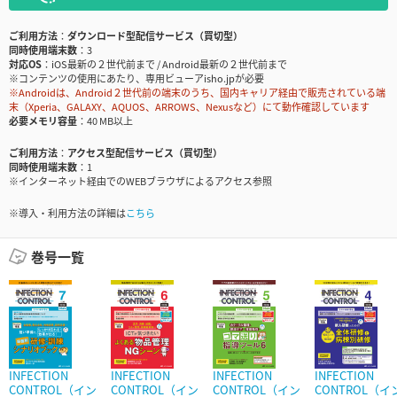
ご利用方法
ダウンロード型配信サービス（買切型）
同時使用端末数
3
対応OS
iOS最新の２世代前まで / Android最新の２世代前まで
※コンテンツの使用にあたり、専用ビューアisho.jpが必要
※Androidは、Android２世代前の端末のうち、国内キャリア経由で販売されている端
末（Xperia、GALAXY、AQUOS、ARROWS、Nexusなど）にて動作確認しています
必要メモリ容量
40 MB以上
ご利用方法
アクセス型配信サービス（買切型）
同時使用端末数
1
※インターネット経由でのWEBブラウザによるアクセス参照
※導入・利用方法の詳細は
こちら
巻号一覧
INFECTION
INFECTION
INFECTION
INFECTION
CONTROL（イン
CONTROL（イン
CONTROL（イン
CONTROL（イ