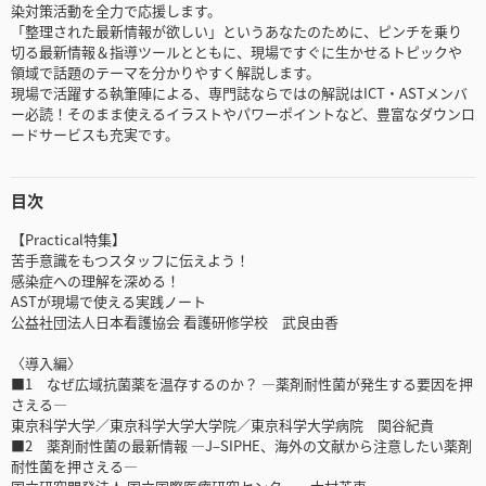
染対策活動を全力で応援します。
「整理された最新情報が欲しい」というあなたのために、ピンチを乗り
切る最新情報＆指導ツールとともに、現場ですぐに生かせるトピックや
領域で話題のテーマを分かりやすく解説します。
現場で活躍する執筆陣による、専門誌ならではの解説はICT・ASTメンバ
ー必読！そのまま使えるイラストやパワーポイントなど、豊富なダウンロ
ードサービスも充実です。
目次
【Practical特集】
苦手意識をもつスタッフに伝えよう！
感染症への理解を深める！
ASTが現場で使える実践ノート
公益社団法人日本看護協会 看護研修学校 武良由香
〈導入編〉
■1 なぜ広域抗菌薬を温存するのか？ ―薬剤耐性菌が発生する要因を押
さえる―
東京科学大学／東京科学大学大学院／東京科学大学病院 関谷紀貴
■2 薬剤耐性菌の最新情報 ―J‒SIPHE、海外の文献から注意したい薬剤
耐性菌を押さえる―