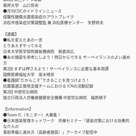
東邦大学 山口哲央
●月刊CDCガイドラインニュース
侵襲性髄膜炎菌感染症のアウトブレイク
浜松市感染症対策調整監 兼 浜松医療センター 矢野邦夫
【連載】
●私を変えたあの一言
とりあえずやってみる
日本大学医学部附属板橋病院 栃倉尚広
●あの施設を参考にしよう！明日からできる サーベイランスのよい進め
方
第2回 まずは押さえよう！サーベイランスに必要な基本用語
国際医療福祉大学 坂木晴世
●看護師“だからこそ”できることを見つけよう！
抗菌薬適正使用支援チームにおける ICNの活動記録
第2回 中部労災病院
独立行政法人労働者健康安全機構 中部労災病院 福原順子
【Information】
●Team IC（モニター）大募集！
●日本感染管理ネットワーク 共催セミナー「感染対策における効果的
な介入の
事前準備と進め方（高齢者施設）」アーカイブ配信中