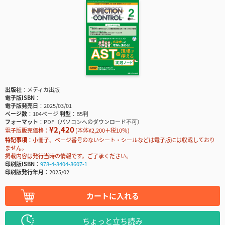
出版社
メディカ出版
電子版ISBN
電子版発売日
2025/03/01
ページ数
104ページ
判型
B5判
フォーマット
PDF（パソコンへのダウンロード不可）
¥2,420
電子版販売価格：
(本体¥2,200＋税10％)
特記事項
小冊子、ページ番号のないシート・シールなどは電子版には収載しており
ません。
掲載内容は発行当時の情報です。ご了承ください。
印刷版ISBN
978-4-8404-8607-1
印刷版発行年月
2025/02
カートに入れる
ちょっと立ち読み