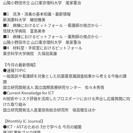
山陽小野田市立 山口東京理科大学 尾家重治
■1 洗浄・消毒の基本知識・最新情報
新潟薬科大学 継田雅美
■2 病棟におけるピットフォール ―看護師の視点から―
琉球大学病院 富島美幸
■3 病棟におけるピットフォール ―薬剤師の視点から―
山陽小野田市立 山口東京理科大学 尾家重治
■4 材料室・手術室におけるピットフォール
東京科学大学病院 久保田英雄
【今月の最新情報】
●速報TOPiC
一般国民や看護師を対象とした抗菌薬意識調査結果から考える今後の課
題
国立研究開発法人 国立国際医療研究センター 佐々木秀悟
●Current Knowledge for ICT
AI技術やリスク評価を活用したプロスポーツにおける声出し応援再開に向
けた取り組み
国立研究開発法人産業技術総合研究所 保高徹生ほか
【Monthly IC Journal】
●ICT・ASTのための 3分で学べる 今月の細菌
第2回 黄色ブドウ球菌