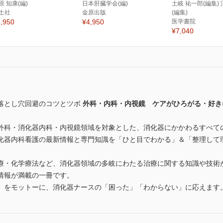
原 知康(編)
日本肝臓学会(編)
土岐 祐一郎(編集) 
土社
金原出版
(編集)
,950
¥4,950
医学書院
¥7,040
落とし穴回避のコツとツボ
外科・内科・内視鏡 ケアがひろがる・好き
外科・消化器内科・内視鏡領域を対象とした、消化器にかかわるすべて
化器内科看護の最新情報と専門知識を「ひと目でわかる」＆「整理して
療・化学療法など、消化器領域の多岐にわたる治療に関する知識や技術
情報が満載の一冊です。
」をモットーに、消化器ナースの「困った」「わからない」に応えます