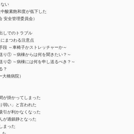
らない
血中酸素飽和度が低下した
会 安全管理委員会）
出しでのトラブル
えにまつわる注意点
手段 ～車椅子かストレッチャーか～
送り① ～病棟からは何を聞きたい？～
送り② ～病棟には何を申し送るべき？～
る？
ー大橋病院）
時間が掛かってしまった
より弱い」と言われた
に吸引が利かなくなった
さんが過鎮静となった
しまった
した