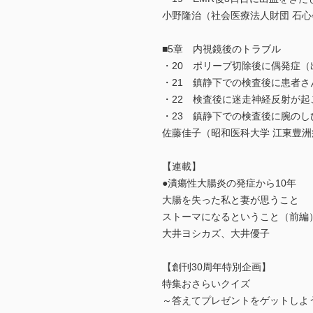
小野隆治（社会医療法人財団 石心
■5章 内視鏡後のトラブル
・20 ポリープ切除後に偶発症（
・21 鎮静下での検査後に患者さ
・22 検査後に迷走神経反射が起
・23 鎮静下での検査後に腕のし
佐藤佳子（昭和医科大学 江東豊
【連載】
●潰瘍性大腸炎の発症から10年
大腸を失った私と妻が思うこと
ストーマになるということ（前編
大井ヨシカズ、大井優子
【創刊30周年特別企画】
特集おさらいクイズ
～答えてプレゼントをゲットしよ