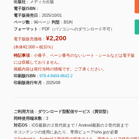
出版社
メディカ出版
電子版ISBN
電子版発売日
2025/10/01
ページ数
96ページ
判型
B5判
フォーマット
PDF（パソコンへのダウンロード不可）
¥2,200
電子版販売価格：
(本体¥2,000＋税10％)
特記事項
小冊子、ページ番号のないシート・シールなどは電子版
には収載しておりません。
掲載内容は発行当時の情報です。ご了承ください。
印刷版ISBN
978-4-8404-8642-2
印刷版発行年月
2025/09
ご利用方法
ダウンロード型配信サービス（買切型）
同時使用端末数
3
対応OS
iOS最新の２世代前まで / Android最新の２世代前まで
※コンテンツの使用にあたり、専用ビューアisho.jpが必要
※Androidは、Android２世代前の端末のうち、国内キャリア経由で販