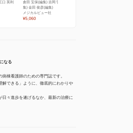
江口 英利
倉田 宝保(編集) 吉岡 弘鎮(編
集) 金田 俊彦(編集)
メジカルビュー社
¥5,060
になる
の病棟看護師のための専門誌です。
理解できる」ように、徹底的にわかりや
が日々進歩を遂げるなか、最新の治療に
。