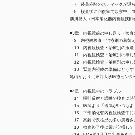
・7 経鼻麻酔のスティックが通
・8 検査後に回復室で観察中、
前川晃大（日本消化器内視鏡技師
■3章 内視鏡前の申し送り・検査
・9 内視鏡検査・治療別の着替
・10 内視鏡検査・治療別の搬送
・11 内視鏡検査・治療別の申し
・12 内視鏡検査・治療別の申し
・13 緊急内視鏡の準備はどうす
亀山かおり（東邦大学医療センタ
■4章 内視鏡中のトラブル
・14 嘔吐反射と誤嚥で検査に
・15 医師より「送気がいつも
・16 下部消化管内視鏡検査中
・17 高齢で既往歴の多い患者
・18 検査終了後に歯が欠損して
・19 EMR後3日目に出血をきた