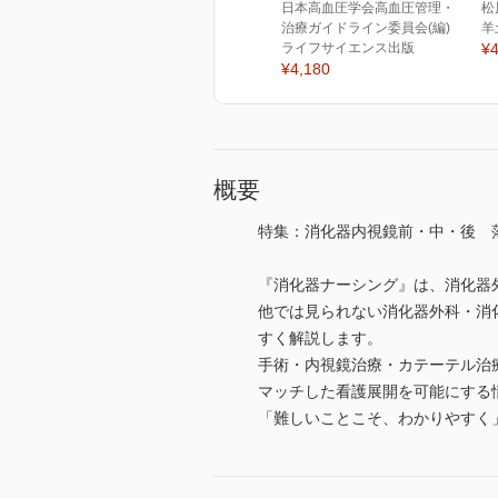
日本高血圧学会高血圧管理・
松
治療ガイドライン委員会(編)
羊
ライフサイエンス出版
¥4
¥4,180
概要
特集：消化器内視鏡前・中・後 
『消化器ナーシング』は、消化器
他では見られない消化器外科・消
すく解説します。
手術・内視鏡治療・カテーテル治
マッチした看護展開を可能にする
「難しいことこそ、わかりやすく