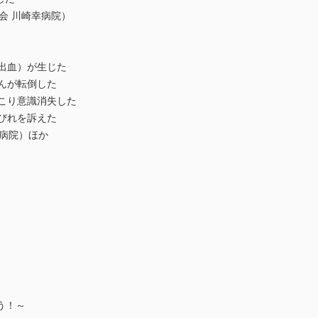
会 川崎幸病院）
出血）が生じた
んが転倒した
こり意識消失した
びれを訴えた
洲病院）ほか
）
う！～