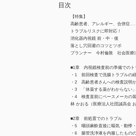
目次
【特集】
高齢患者、アレルギー、合併症…
トラブルリスクに即対応！
消化器内視鏡 前・中・後
落とし穴回避のコツとツボ
プランナー 今村倫敦 社会医療法
■1章 内視鏡検査前の準備でのト
・1 前回検査で洗腸トラブルの
・2 高齢患者さんへの検査説明
・3 「休薬する薬がわからない
・4 検査直前にペースメーカの
林 かおる（医療法人社団誠高会 
■2章 前処置でのトラブル
・5 咽頭麻酔直後に嘔気・動悸
・6 腸管洗浄液を内服したもの