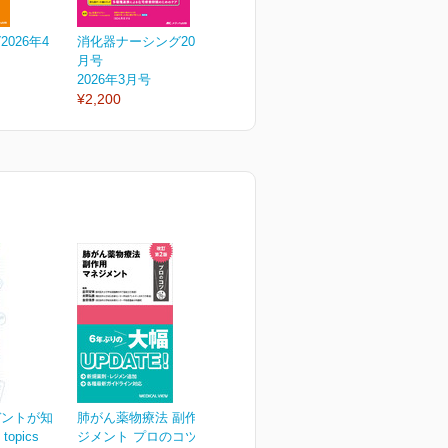
026年4
消化器ナーシング2026年3
消化器ナーシング2026年2
消
月号
月号
2026年3月号
2026年2月号
2
¥2,200
¥2,200
¥
デントが知
肺がん薬物療法 副作用マネ
opics
ジメント プロのコツ 改...