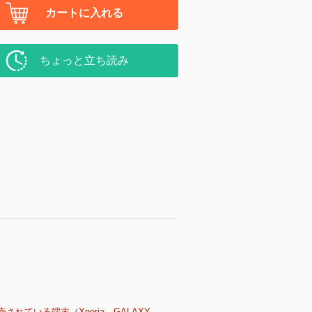
カートに入れる
ちょっと立ち読み
売されている端末（Xperia、GALAXY、