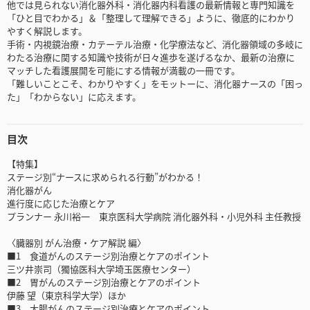
他では見られない消化器外科・消化器内科看護の最新情報と専門知識を
「ひと目でわかる」＆「整理して理解できる」ように、徹底的にわかり
やすく解説します。
手術・内視鏡治療・カテーテル治療・化学療法など、消化器領域の多岐に
わたる治療に関する知識や技術が日々進歩を遂げるなか、最新の治療に
マッチした看護展開を可能にする情報が満載の一冊です。
「難しいことこそ、わかりやすく」をモットーに、消化器ナースの「困っ
た」「わからない」に応えます。
目次
【特集】
ステージ別“ナースに求められる行動”がわかる！
消化器がん
進行度に応じた治療とケア
プランナー 永川裕一 東京医科大学病院 消化器外科・小児外科 主任教授
〈臓器別 がん治療・ケア解説 編〉
■1 食道がんのステージ別治療とケアのポイント
三ツ井崇司（獨協医科大学埼玉医療センター）
■2 胃がんのステージ別治療とケアのポイント
伊藤 望（東京科学大学）ほか
■3 大腸がんのステージ別治療とケアのポイント