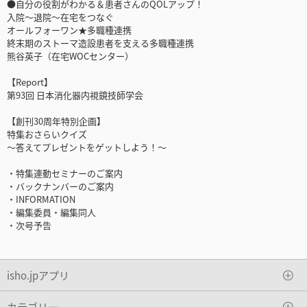
●自分の役割がわかる＆患者さんのQOLアップ！
入院～退院～在宅をつなぐ
オールフォーワン★多職種連携
終末期のストーマ造設患者を支える多職種連携
熊谷英子（在宅WOCセンター）
【Report】
第93回 日本消化器内視鏡技師学会
【創刊30周年特別企画】
特集おさらいクイズ
～答えてプレゼントをゲットしよう！～
・特集連動セミナーのご案内
・バックナンバーのご案内
・INFORMATION
・編集委員・編集同人
・次号予告
isho.jpアプリ
カテゴリー