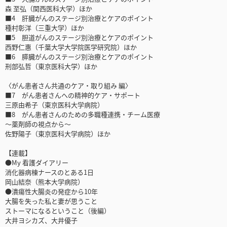
森 至弘（関西医科大学）ほか
■4 肝臓がんのステージ別治療とケアのポイント
種村彰洋（三重大学）ほか
■5 胆道がんのステージ別治療とケアのポイント
西野仁惠（千葉大学大学院医学研究院）ほか
■6 膵臓がんのステージ別治療とケアのポイント
刑部弘哲（東京医科大学）ほか
〈がん患者さん共通のケア・取り組み 編〉
■7 がん患者さんへの精神的ケア・サポート
三原由希子（東京医科大学病院）
■8 がん患者さんのための多職種連携・チーム医療
～薬剤師の視点から～
佐野陽子（東京医科大学病院）ほか
【連載】
●My 看護ダイアリー
消化器病棟ナースのとある1日
岡山結奈（熊本大学病院）
●潰瘍性大腸炎の発症から10年
大腸を失った私と妻が思うこと
ストーマになるということ（後編）
大井ヨシカズ、大井優子