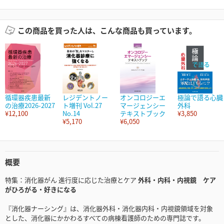
この商品を買った人は、こんな商品も買っています。
循環器疾患最新
レジデントノー
オンコロジーエ
極論で語る心臓
の治療2026-2027
ト増刊 Vol.27
マージェンシー
外科
¥12,100
No.14
テキストブック
¥3,850
¥5,170
¥6,050
概要
特集：消化器がん 進行度に応じた治療とケア
外科・内科・内視鏡 ケア
がひろがる・好きになる
『消化器ナーシング』は、消化器外科・消化器内科・内視鏡領域を対象
とした、消化器にかかわるすべての病棟看護師のための専門誌です。