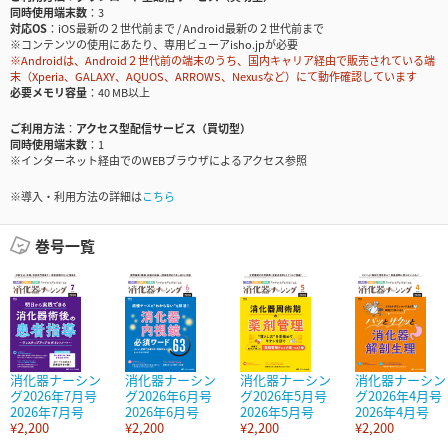
同時使用端末数
3
対応OS
iOS最新の２世代前まで / Android最新の２世代前まで
※コンテンツの使用にあたり、専用ビューアisho.jpが必要
※Androidは、Android２世代前の端末のうち、国内キャリア経由で販売されている端
末（Xperia、GALAXY、AQUOS、ARROWS、Nexusなど）にて動作確認しています
必要メモリ容量
40 MB以上
ご利用方法
アクセス型配信サービス（買切型）
同時使用端末数
1
※インターネット経由でのWEBブラウザによるアクセス参照
※導入・利用方法の詳細は
こちら
巻号一覧
消化器ナーシン
消化器ナーシン
消化器ナーシン
消化器ナーシン
グ2026年7月号
グ2026年6月号
グ2026年5月号
グ2026年4月号
2026年7月号
2026年6月号
2026年5月号
2026年4月号
¥2,200
¥2,200
¥2,200
¥2,200