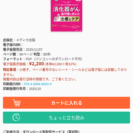
出版社
メディカ出版
電子版ISBN
電子版発売日
2025/11/07
ページ数
96ページ
判型
B5判
フォーマット
PDF（パソコンへのダウンロード不可）
¥2,200
電子版販売価格：
(本体¥2,000＋税10％)
特記事項
小冊子、ページ番号のないシート・シールなどは電子版には収載しており
ません。
掲載内容は発行当時の情報です。ご了承ください。
印刷版ISBN
978-4-8404-8643-9
印刷版発行年月
2025/10
カートに入れる
ちょっと立ち読み
ご利用方法
ダウンロード型配信サービス（買切型）