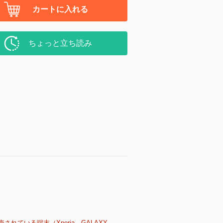
カートに入れる
ちょっと立ち読み
売されている端末（Xperia、GALAXY、