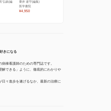
岡 弘鎮(編
乗井 達守(編集)
医学書院
¥4,950
好きになる
の病棟看護師のための専門誌です。
理解できる」ように、徹底的にわかりや
が日々進歩を遂げるなか、最新の治療に
。