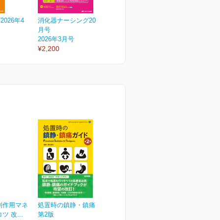
026年4
消化器ナーシング2026年3
消化器ナーシング2026年2
消
月号
月号
2026年3月号
2026年2月号
2
¥2,200
¥2,200
¥
副作用マネ
処置時の鎮静・鎮痛ガイド
 改...
第2版