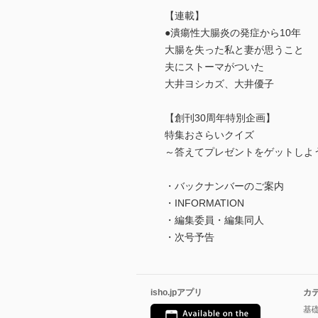
【連載】
●潰瘍性大腸炎の発症から10年
大腸を失った私と妻が思うこと
夫にストーマがついた
大井ヨシカズ、大井優子
【創刊30周年特別企画】
特集おさらいクイズ
～答えてプレゼントをゲットしよ
・バックナンバーのご案内
・INFORMATION
・編集委員・編集同人
・次号予告
isho.jpアプリ
カ
基