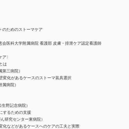
トのためのストーマケア
恵会医科大学附属病院 看護部 皮膚・排泄ケア認定看護師
ケア〉
とは
属第三病院）
腹壁変化があるケースのストーマ装具選択
附属病院）
〉
守口生野記念病院）
にするための支援
がん研究センター東病院）
膚変化などがあるケースへのケアの工夫と実際