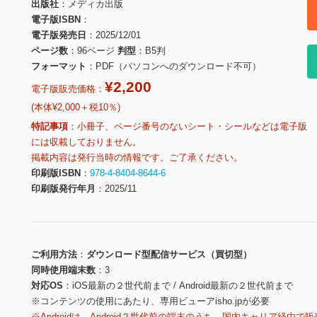
出版社
メディカ出版
電子版ISBN
電子版発売日
2025/12/01
ページ数
96ページ
判型
B5判
フォーマット
PDF（パソコンへのダウンロード不可）
¥2,200
電子版販売価格：
(本体¥2,000＋税10％)
特記事項
小冊子、ページ番号のないシート・シールなどは電子版
には収載しておりません。
掲載内容は発行当時の情報です。ご了承ください。
印刷版ISBN
978-4-8404-8644-6
印刷版発行年月
2025/11
ご利用方法
ダウンロード型配信サービス（買切型）
同時使用端末数
3
対応OS
iOS最新の２世代前まで / Android最新の２世代前まで
※コンテンツの使用にあたり、専用ビューアisho.jpが必要
※Androidは、Android２世代前の端末のうち、国内キャリア経由で販