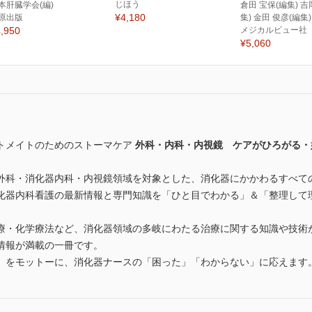
じほう
本肝臓学会(編)
倉田 宝保(編集) 吉
¥4,180
原出版
集) 金田 俊彦(編集)
,950
メジカルビュー社
¥5,060
トメイトのためのストーマケア
外科・内科・内視鏡 ケアがひろがる・
外科・消化器内科・内視鏡領域を対象とした、消化器にかかわるすべて
化器内科看護の最新情報と専門知識を「ひと目でわかる」＆「整理して
療・化学療法など、消化器領域の多岐にわたる治療に関する知識や技術
情報が満載の一冊です。
」をモットーに、消化器ナースの「困った」「わからない」に応えます