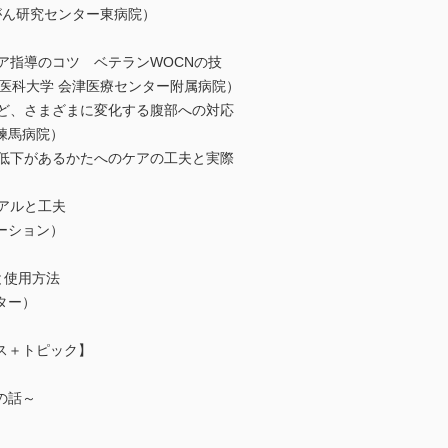
がん研究センター東病院）
ア指導のコツ ベテランWOCNの技
医科大学 会津医療センター附属病院）
など、さまざまに変化する腹部への対応
練馬病院）
能低下があるかたへのケアの工夫と実際
アルと工夫
ーション）
と使用方法
ター）
ス＋トピック】
の話～