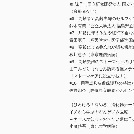
角 諒子（国立研究開発法人 国立
〈高齢者ケア〉
■6 高齢者や高齢夫婦のセルフケ
鈴木有美（公立大学法人 福島県立
■7 加齢に伴う体型や腹壁下垂
貴田寛子（順天堂大学医学部附属
■8 高齢による物忘れや認知機
秡川恵子（東京逓信病院）
■9 高齢夫婦のストーマ生活のリ
山口みどり（なごみ訪問看護ステ
〈ストーマケアに役立つ技！〉
■10 用手成形皮膚保護剤の特徴
佐野加奈（静岡県立静岡がんセン
【ひろげる！深める！消化器ナー
イチから学ぶ！がんゲノム医療
～ナースが知っておきたい遺伝子
小峰啓吾（東北大学病院）