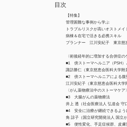
目次
【特集】
管理困難な事例から学ぶ
トラブルリスクが高いオストメイ
病棟＆在宅で活きる必携スキル
プランナー 江川安紀子 東京慈
〈術後経年的に増加する合併症の
■1 傍ストーマヘルニア（PSH）
諏訪勝仁（東京慈恵会医科大学附
■2 傍ストーマヘルニアによる
江川安紀子（東京慈恵会医科大学
〈がん薬物療法中のストーマケア
■3 大腸がんの薬物療法
井上 透（社会医療法人 弘道会 
■4 安全に治療が継続できるよう
角 諒子（国立研究開発法人 国立
■5 便性変化、手足症候群、皮