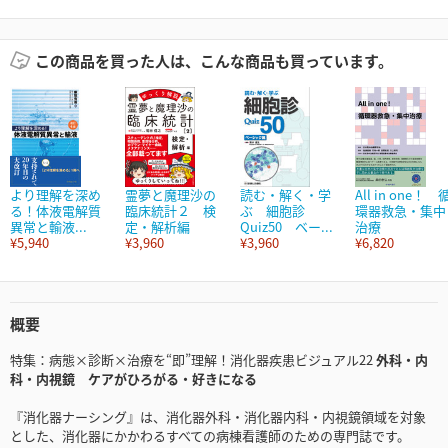
この商品を買った人は、こんな商品も買っています。
より理解を深め
霊夢と魔理沙の
読む・解く・学
All in one！ 
る！体液電解質
臨床統計２ 検
ぶ 細胞診
環器救急・集中
異常と輸液...
定・解析編
Quiz50 ベー...
治療
¥5,940
¥3,960
¥3,960
¥6,820
概要
特集：病態×診断×治療を“即”理解！消化器疾患ビジュアル22
外科・内
科・内視鏡 ケアがひろがる・好きになる
『消化器ナーシング』は、消化器外科・消化器内科・内視鏡領域を対象
とした、消化器にかかわるすべての病棟看護師のための専門誌です。