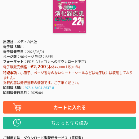
出版社
メディカ出版
電子版ISBN
電子版発売日
2025/05/01
ページ数
96ページ
判型
B5判
フォーマット
PDF（パソコンへのダウンロード不可）
¥2,200
電子版販売価格：
(本体¥2,000＋税10％)
特記事項
小冊子、ページ番号のないシート・シールなどは電子版には収載しており
ません。
掲載内容は発行当時の情報です。ご了承ください。
印刷版ISBN
978-4-8404-8637-8
印刷版発行年月
2025/04
カートに入れる
ちょっと立ち読み
ご利用方法
ダウンロード型配信サービス（買切型）