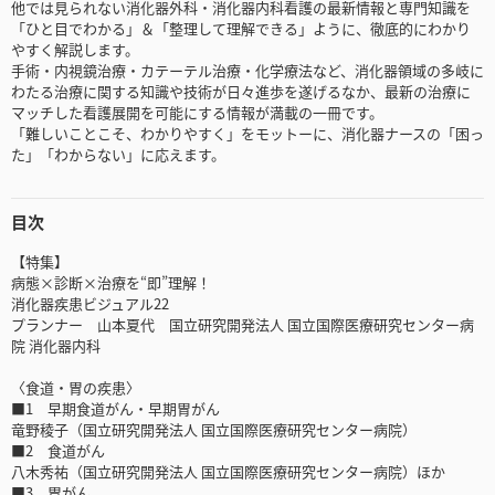
他では見られない消化器外科・消化器内科看護の最新情報と専門知識を
「ひと目でわかる」＆「整理して理解できる」ように、徹底的にわかり
やすく解説します。
手術・内視鏡治療・カテーテル治療・化学療法など、消化器領域の多岐に
わたる治療に関する知識や技術が日々進歩を遂げるなか、最新の治療に
マッチした看護展開を可能にする情報が満載の一冊です。
「難しいことこそ、わかりやすく」をモットーに、消化器ナースの「困っ
た」「わからない」に応えます。
目次
【特集】
病態×診断×治療を“即”理解！
消化器疾患ビジュアル22
プランナー 山本夏代 国立研究開発法人 国立国際医療研究センター病
院 消化器内科
〈食道・胃の疾患〉
■1 早期食道がん・早期胃がん
竜野稜子（国立研究開発法人 国立国際医療研究センター病院）
■2 食道がん
八木秀祐（国立研究開発法人 国立国際医療研究センター病院）ほか
■3 胃がん