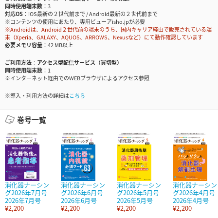
同時使用端末数
3
対応OS
iOS最新の２世代前まで / Android最新の２世代前まで
※コンテンツの使用にあたり、専用ビューアisho.jpが必要
※Androidは、Android２世代前の端末のうち、国内キャリア経由で販売されている端
末（Xperia、GALAXY、AQUOS、ARROWS、Nexusなど）にて動作確認しています
必要メモリ容量
42 MB以上
ご利用方法
アクセス型配信サービス（買切型）
同時使用端末数
1
※インターネット経由でのWEBブラウザによるアクセス参照
※導入・利用方法の詳細は
こちら
巻号一覧
消化器ナーシン
消化器ナーシン
消化器ナーシン
消化器ナーシン
グ2026年7月号
グ2026年6月号
グ2026年5月号
グ2026年4月号
2026年7月号
2026年6月号
2026年5月号
2026年4月号
¥2,200
¥2,200
¥2,200
¥2,200