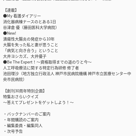
【連載】
●My 看護ダイアリー
消化器病棟ナースのとある1日
谷津倉 優（藤田医科大学病院）
●New!
潰瘍性大腸炎の発症から10年
大腸を失った私と妻が思うこと
「病気と向き合う」ということ
大井ヨシカズ、大井優子
●Be The Expert！～資格取得までの道のりと今～
人工呼吸療法に関する特定行為研修 修了者
池田理沙（地方独立行政法人 神戸市民病院機構 神戸市立医療センター中
央市民病院）
【創刊30周年特別企画】
特集おさらいクイズ
～答えてプレゼントをゲットしよう！～
・バックナンバーのご案内
・年間購読のご案内
・編集委員・編集同人
・次号予告