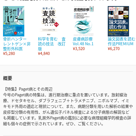
骨折ハンター
科学を育む 査
皮膚病診療
論文図表を読む
レントゲン×非
読の技法 改訂
Vol.48 No.1
作法PREMIUM
整形外科医
版
¥3,520
¥6,270
¥5,280
¥4,840
概要
【特集】Paget病とその周辺
今号のPaget病の特集は、進行期治療に重点を置いています。放射線治
療、ドセタキセル、ダブラフェニブ＋トラメチニブ、ニボルマブ、イミ
キモド外用の適応と現状について、また、病期分類を用いた解析の結果や
皮疹型分類の有用性、がん遺伝子パネル検査による分子病態の解説など
も掲載しています。乳房外Paget病の鑑別に必要な病理組織学的検査の詳
細も個々の症例で示されています。ぜひ、ご覧ください。