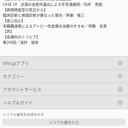
CASE 19 点滴の血管外漏出による手背潰瘍例／向井 秀樹
【病理検査室の窓辺から】
臨床診断と病理診断が異なった場合／斉藤 隆三
【皮心伝心】
多職種連携によるアトピー性皮膚炎治療のすすめ／伊藤 友章
【声】
【皮膚科のトリビア】
第245回／浅井 俊弥
isho.jpアプリ
カテゴリー
アカウントサービス
ヘルプ＆ガイド
シリアル番号をお持ちの方
シリアル番号入力