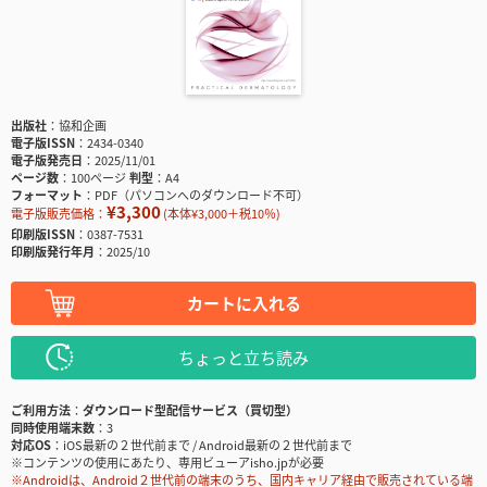
出版社
協和企画
電子版ISSN
2434-0340
電子版発売日
2025/11/01
ページ数
100ページ
判型
A4
フォーマット
PDF（パソコンへのダウンロード不可）
¥3,300
電子版販売価格：
(本体¥3,000＋税10％)
印刷版ISSN
0387-7531
印刷版発行年月
2025/10
カートに入れる
ちょっと立ち読み
ご利用方法
ダウンロード型配信サービス（買切型）
同時使用端末数
3
対応OS
iOS最新の２世代前まで / Android最新の２世代前まで
※コンテンツの使用にあたり、専用ビューアisho.jpが必要
※Androidは、Android２世代前の端末のうち、国内キャリア経由で販売されている端