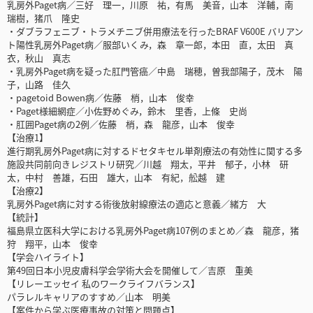
乳房外Paget病／三好 理一，川原 祐，有馬 美音，山本 洋輔，南
瑞樹，猪爪 隆史
・ダブラフェニブ・トラメチニブ併用療法を行ったBRAF V600E バリアン
ト陽性乳房外Paget病／服部いくみ，森 章一郎，本田 直，太田 真
衣，秋山 真志
・乳房外Paget病を疑った肛門管癌／中島 瑞穂，曽我部陽子，茂木 陽
子，山路 佳久
・pagetoid Bowen病／佐藤 梢，山本 俊幸
・Paget様細網症／小佐野めぐみ，鈴木 里香，上條 史尚
・肛囲Paget病の2例／佐藤 梢，森 龍彦，山本 俊幸
【治療1】
進行期乳房外Paget病に対するドセタキセル単剤療法の有効性に関する多
施設共同前向きレジストリ研究／川越 翔太，平井 郁子，小林 研
太，中村 善雄，石田 雄大，山本 有紀，舩越 建
【治療2】
乳房外Paget病に対する術後放射線療法の適応と意義／緒方 大
【統計】
福島県立医科大学における乳房外Paget病107例のまとめ／森 龍彦，猪
狩 翔平，山本 俊幸
【学会ハイライト】
第49回日本小児皮膚科学会学術大会を開催して／吉原 重美
【リレーエッセイ 私のワークライフバランス】
パラレルキャリアのすすめ／山本 明美
【案件から学ぶ医療事故の対策と問題点】