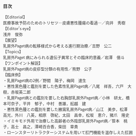
目次
【Editorial】
医療事故予防のためのトリセツ―皮膚悪性腫瘍の看過―／向井 秀樹
【Editor's eye】
浅井 俊弥
【展望】
乳房外Paget病の転移様式から考える進行期治療／吉野 公二
【Topics】
乳房外Paget 病にみられる遺伝子異常とその臨床的意義／岩澤 億斗
【ワンポイント解説】
乳房外Paget病の皮疹型分類の有用性／熊野 公子
【臨床例】
・乳房Paget病の2例／野間 陽子，梅岡 達生
・悪性黒色腫と鑑別を要した色素性乳房Paget病／八尾 祥吾，六戸 大
樹，赤坂英二郎
・乳房Paget病との鑑別を要した右胸部乳房外Paget病／小林 研太，橋
本可奈子，平井 郁子，中村 善雄，舩越 建
・悪性黒色腫との鑑別を要した腋窩乳房外Paget病／山江 美歩，松澤
高光，外川 八英，相原 啓紀，太田 昌幸，松坂 恵介，猪爪 隆史
・イミキモド外用で治療した高齢者の外陰部乳房外Paget病／笹本 桃
子，高士 昌之，澤崎百合香，柴田 章貴
・ローンスターリトラクターシステムを用いて肛門機能を温存しえた肛囲