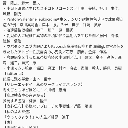
野 隆之，鈴木 民夫
・小児下眼瞼に生じたスポロトリコーシス／上妻 美緒，押川 由佳，
城野 剛充
・Panton-Valentine leukocidin産生メチシリン耐性黄色ブドウ球菌感染
症の2例／瀬川真莉香，岸本 泉，久米 典子，谷崎 英昭
・溶連菌性間擦疹／金子 華子，原 肇秀
・乳児の舌に繊維性異物の堆積に伴う黒毛舌を生じた例／藤田 周作，
浅越 健治
・ウパダシチニブ内服によりKaposi水痘様発疹症と血清総IgE異常高値を
きたしたアトピー性皮膚炎の小児例／石原 朋典，金澤 伸雄
・喉頭病変を伴った耳帯状疱疹の小児例／吉川 顕太，金子 高英，髙
森 建二，須賀 康
・小児マムシ咬症／堀田 恵理，村本 麻衣，斎藤 敦志，勝見 良樹
【Editorial】
記憶に残る学会／山本 俊幸
【リレーエッセイ 私のワークライフバランス】
考えごともほどほどに！／川端 康浩
【病理検査室の窓辺から】
多発する腫瘍／斉藤 隆三
【皮心伝心】多様なアプローチの重要性／近藤 靖児
【私の歩んだ道】
「やってみよう！」の人生／相原 道子
【声】
【皮膚科のトリビア】