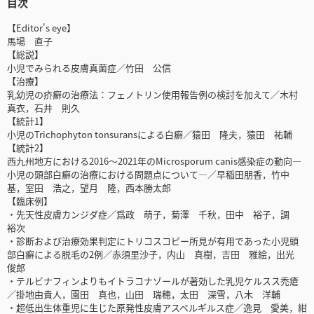
目次
【Editor's eye】
馬場 直子
【総説】
小児でみられる皮膚真菌症／竹田 公信
【治療】
乳幼児の疥癬の治療法：フェノトリン使用報告例の検討を加えて／木村
真衣，石井 則久
【統計1】
小児のTrichophyton tonsuransによる白癬／猿田 隆夫，猿田 祐輔
【統計2】
西九州地方における2016～2021年のMicrosporum canis感染症の動向―
小児の頭部白癬の治療における問題点について―／早稲田朋香，竹中
基，室田 浩之，望月 隆，西本勝太郎
【臨床例】
・先天性皮膚カンジダ症／爲政 萌子，菊澤 千秋，田中 裕子，調
裕次
・診断および治療効果判定にトリコスコピー所見が有用であった小児頭
部白癬による脱毛の2例／赤須里沙子，内山 真樹，吉田 雅絵，出光
俊郎
・テルビナフィンよりもイトラコナゾールが著効した乳児ケルスス禿瘡
／掛地由貴人，園田 真也，山田 瑞穂，太田 深雪，八木 洋輔
・超低出生体重児に生じた原発性皮膚アスペルギルス症／逸見 愛美，紺