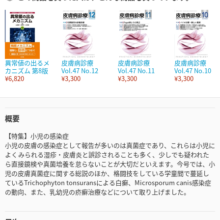
異常値の出るメ
皮膚病診療
皮膚病診療
皮膚病診療
カニズム 第8版
Vol.47 No.12
Vol.47 No.11
Vol.47 No.10
¥6,820
¥3,300
¥3,300
¥3,300
概要
【特集】小児の感染症
小児の皮膚の感染症として報告が多いのは真菌症であり、これらは小児に
よくみられる湿疹・皮膚炎と誤診されることも多く、少しでも疑われた
ら直接鏡検や真菌培養を怠らないことが大切だといえます。今号では、小
児の皮膚真菌症に関する総説のほか、格闘技をしている学童間で蔓延し
ているTrichophyton tonsuransによる白癬、Microsporum canis感染症
の動向、また、乳幼児の疥癬治療などについて取り上げました。