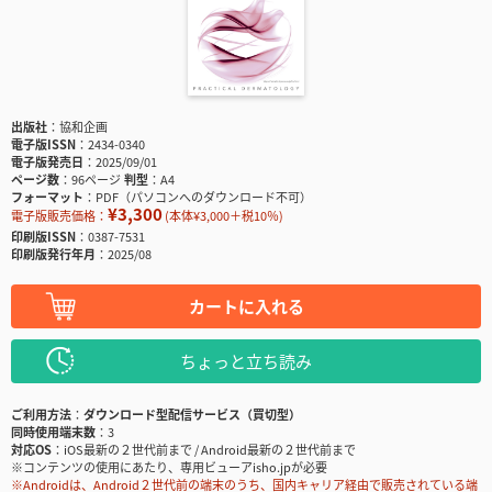
出版社
協和企画
電子版ISSN
2434-0340
電子版発売日
2025/09/01
ページ数
96ページ
判型
A4
フォーマット
PDF（パソコンへのダウンロード不可）
¥3,300
電子版販売価格：
(本体¥3,000＋税10％)
印刷版ISSN
0387-7531
印刷版発行年月
2025/08
カートに入れる
ちょっと立ち読み
ご利用方法
ダウンロード型配信サービス（買切型）
同時使用端末数
3
対応OS
iOS最新の２世代前まで / Android最新の２世代前まで
※コンテンツの使用にあたり、専用ビューアisho.jpが必要
※Androidは、Android２世代前の端末のうち、国内キャリア経由で販売されている端