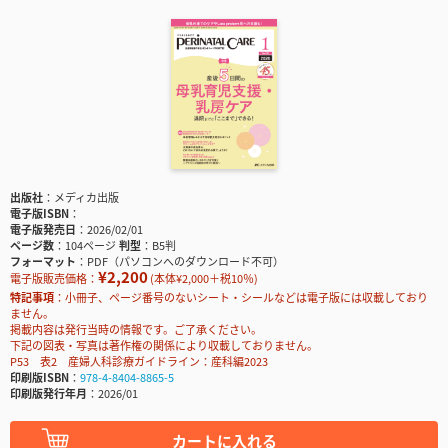
出版社
メディカ出版
電子版ISBN
電子版発売日
2026/02/01
ページ数
104ページ
判型
B5判
フォーマット
PDF（パソコンへのダウンロード不可）
¥2,200
電子版販売価格：
(本体¥2,000＋税10％)
特記事項
小冊子、ページ番号のないシート・シールなどは電子版には収載しており
ません。
掲載内容は発行当時の情報です。ご了承ください。
下記の図表・写真は著作権の関係により収載しておりません。
P53 表2 産婦人科診療ガイドライン：産科編2023
印刷版ISBN
978-4-8404-8865-5
印刷版発行年月
2026/01
カートに入れる