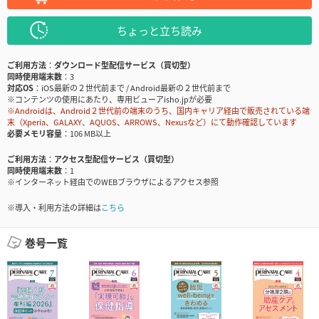
ちょっと立ち読み
ご利用方法
ダウンロード型配信サービス（買切型）
同時使用端末数
3
対応OS
iOS最新の２世代前まで / Android最新の２世代前まで
※コンテンツの使用にあたり、専用ビューアisho.jpが必要
※Androidは、Android２世代前の端末のうち、国内キャリア経由で販売されている端
末（Xperia、GALAXY、AQUOS、ARROWS、Nexusなど）にて動作確認しています
必要メモリ容量
106 MB以上
ご利用方法
アクセス型配信サービス（買切型）
同時使用端末数
1
※インターネット経由でのWEBブラウザによるアクセス参照
※導入・利用方法の詳細は
こちら
巻号一覧