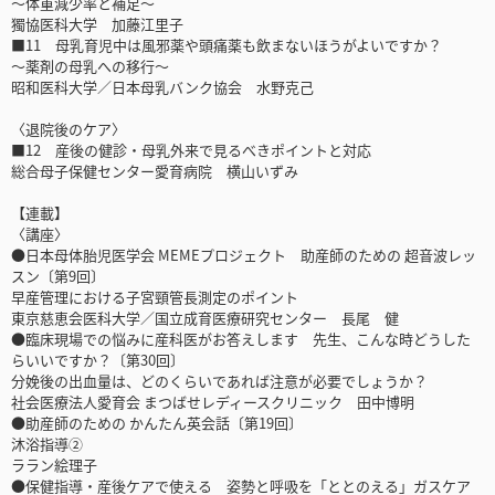
～体重減少率と補足～
獨協医科大学 加藤江里子
■11 母乳育児中は風邪薬や頭痛薬も飲まないほうがよいですか？
～薬剤の母乳への移行～
昭和医科大学／日本母乳バンク協会 水野克己
〈退院後のケア〉
■12 産後の健診・母乳外来で見るべきポイントと対応
総合母子保健センター愛育病院 横山いずみ
【連載】
〈講座〉
●日本母体胎児医学会 MEMEプロジェクト 助産師のための 超音波レッ
スン〔第9回〕
早産管理における子宮頸管長測定のポイント
東京慈恵会医科大学／国立成育医療研究センター 長尾 健
●臨床現場での悩みに産科医がお答えします 先生、こんな時どうした
らいいですか？〔第30回〕
分娩後の出血量は、どのくらいであれば注意が必要でしょうか？
社会医療法人愛育会 まつばせレディースクリニック 田中博明
●助産師のための かんたん英会話〔第19回〕
沐浴指導②
ララン絵理子
●保健指導・産後ケアで使える 姿勢と呼吸を「ととのえる」ガスケア