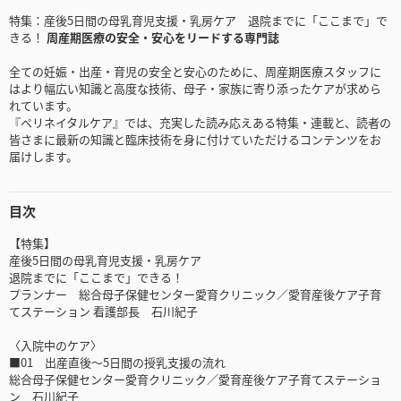
特集：産後5日間の母乳育児支援・乳房ケア 退院までに「ここまで」で
きる！
周産期医療の安全・安心をリードする専門誌
全ての妊娠・出産・育児の安全と安心のために、周産期医療スタッフに
はより幅広い知識と高度な技術、母子・家族に寄り添ったケアが求めら
れています。
『ペリネイタルケア』では、充実した読み応えある特集・連載と、読者の
皆さまに最新の知識と臨床技術を身に付けていただけるコンテンツをお
届けします。
目次
【特集】
産後5日間の母乳育児支援・乳房ケア
退院までに「ここまで」できる！
プランナー 総合母子保健センター愛育クリニック／愛育産後ケア子育
てステーション 看護部長 石川紀子
〈入院中のケア〉
■01 出産直後～5日間の授乳支援の流れ
総合母子保健センター愛育クリニック／愛育産後ケア子育てステーショ
ン 石川紀子