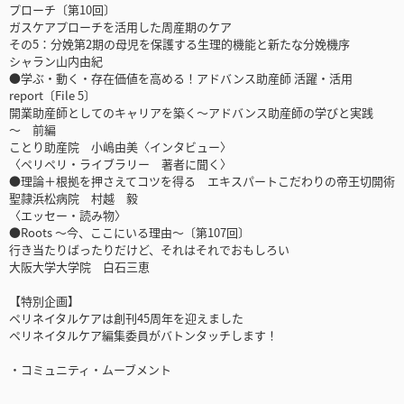
プローチ〔第10回〕
ガスケアプローチを活用した周産期のケア
その5：分娩第2期の母児を保護する生理的機能と新たな分娩機序
シャラン山内由紀
●学ぶ・動く・存在価値を高める！アドバンス助産師 活躍・活用
report〔File 5〕
開業助産師としてのキャリアを築く～アドバンス助産師の学びと実践
～ 前編
ことり助産院 小嶋由美〈インタビュー〉
〈ペリペリ・ライブラリー 著者に聞く〉
●理論＋根拠を押さえてコツを得る エキスパートこだわりの帝王切開術
聖隷浜松病院 村越 毅
〈エッセー・読み物〉
●Roots ～今、ここにいる理由～〔第107回〕
行き当たりばったりだけど、それはそれでおもしろい
大阪大学大学院 白石三恵
【特別企画】
ペリネイタルケアは創刊45周年を迎えました
ペリネイタルケア編集委員がバトンタッチします！
・コミュニティ・ムーブメント