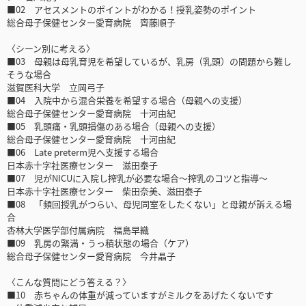
■02 アセスメントのポイントがわかる！授乳姿勢のポイント
総合母子保健センター愛育病院 齊藤順子
〈シーン別に考える〉
■03 母親は母乳育児を希望しているが、乳房（乳頭）の問題から難し
そうな場合
滋賀医科大学 立岡弓子
■04 入院中から混合栄養を希望する場合（母親への支援）
総合母子保健センター愛育病院 十河由紀
■05 乳頭痛・乳頭損傷のある場合（母親への支援）
総合母子保健センター愛育病院 十河由紀
■06 Late preterm児へ支援する場合
日本赤十字社医療センター 滋田泰子
■07 児がNICUに入院し搾乳が必要な場合～搾乳のコツと指導～
日本赤十字社医療センター 柴田奈美、滋田泰子
■08 「頻回授乳がつらい、母児同室をしたくない」と母親が訴える場
合
杏林大学医学部付属病院 福島早織
■09 乳房の緊満・うっ積状態の場合（ケア）
総合母子保健センター愛育病院 今井晶子
〈こんな質問にどう答える？〉
■10 赤ちゃんの体重が減っていますがミルクをあげたくないです