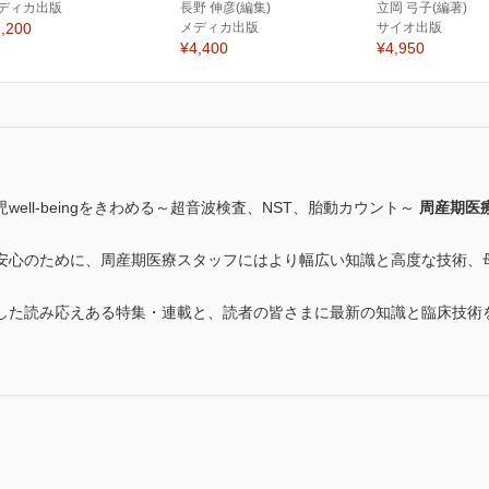
ディカ出版
長野 伸彦(編集)
立岡 弓子(編著)
,200
メディカ出版
サイオ出版
¥4,400
¥4,950
ell-beingをきわめる～超音波検査、NST、胎動カウント～
周産期医
安心のために、周産期医療スタッフにはより幅広い知識と高度な技術、
した読み応えある特集・連載と、読者の皆さまに最新の知識と臨床技術