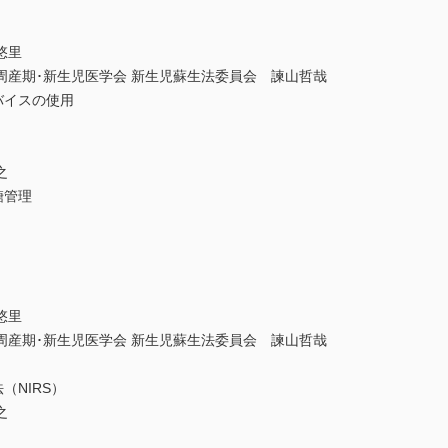
悠里
周産期･新生児医学会 新生児蘇生法委員会 諫山哲哉
バイスの使用
之
糖管理
悠里
周産期･新生児医学会 新生児蘇生法委員会 諫山哲哉
（NIRS）
之