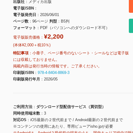
出版社
メディカ出版
電子版ISBN
電子版発売日
2026/06/01
ページ数
96ページ
判型
B5判
フォーマット
PDF（パソコンへのダウンロード不可）
¥2,200
電子版販売価格：
(本体¥2,000＋税10％)
特記事項
小冊子、ページ番号のないシート・シールなどは電子版
には収載しておりません。
掲載内容は発行当時の情報です。ご了承ください。
印刷版ISBN
978-4-8404-8869-3
印刷版発行年月
2026/05
ご利用方法
ダウンロード型配信サービス（買切型）
同時使用端末数
3
対応OS
iOS最新の２世代前まで / Android最新の２世代前まで
※コンテンツの使用にあたり、専用ビューアisho.jpが必要
※Androidは、Android２世代前の端末のうち、国内キャリア経由で販