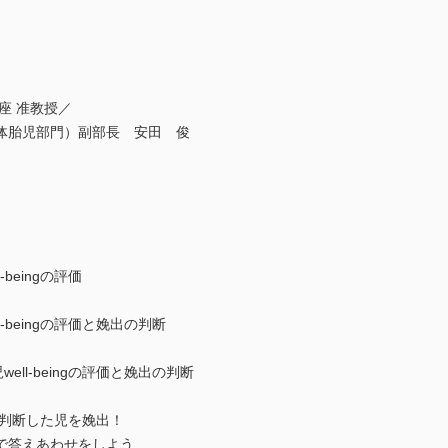
座 准教授／
体胎児部門）副部長 安田 俊
beingの評価
l-beingの評価と娩出の判断
ell-beingの評価と娩出の判断
ないと判断した児を娩出！
で答えあわせをしよう