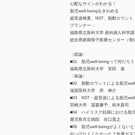
心配なサインがわかる！
胎児well-beingをきわめる
超音波検査、NST、胎動カウント
プランナー：
福島県立医科大学 産科婦人科学講
総合周産期母子医療センター（母
〈総論〉
■01 胎児well-beingって何だろう
福島県立医科大学 安田 俊
〈各論〉
■02 胎動カウントによる胎児well-
滋賀医科大学 所 伸介
■03 NST・超音波による胎児wel
宮崎大学 冨森馨予、桂木真司
■04 ハイリスク妊婦における胎児w
鹿児島市立病院 谷口貴之
■05 胎児well-beingがよく
やっぱりよくなかった？血液ガス