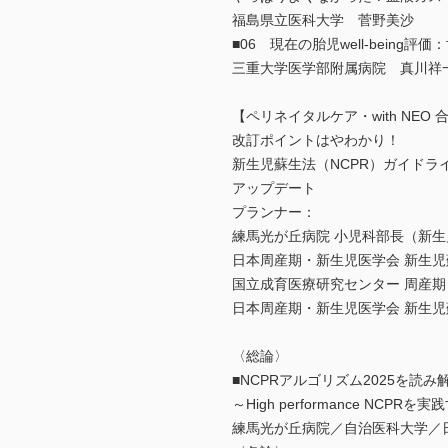
福島県立医科大学 菅野美沙
■06 現在の胎児well-being
三重大学医学部附属病院 真川祥
【ペリネイタルケア・with NEO
改訂ポイントはやわかり！
新生児蘇生法（NCPR）ガイドライ
アップデート
プランナー：
練馬光が丘病院 小児科部長（新生
日本周産期・新生児医学会 新生
国立成育医療研究センター 周産期
日本周産期・新生児医学会 新生
〈総論〉
■NCPRアルゴリズム2025を読み
～High performance NCPR
練馬光が丘病院／自治医科大学／