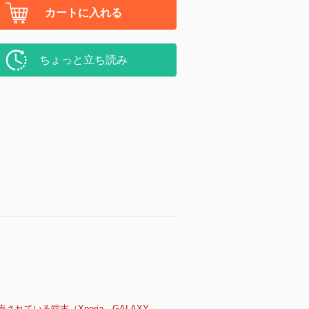
カートに入れる
ちょっと立ち読み
売されている端末（Xperia、GALAXY、