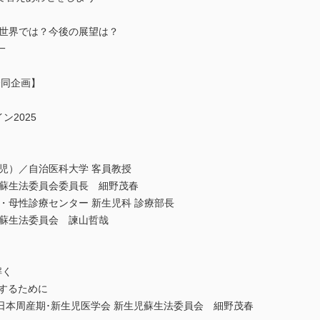
評価：世界では？今後の展望は？
一
 合同企画】
ン2025
児）／自治医科大学 客員教授
児蘇生法委員会委員長 細野茂春
・母性診療センター 新生児科 診療部長
児蘇生法委員会 諫山哲哉
解く
を実践するために
日本周産期･新生児医学会 新生児蘇生法委員会 細野茂春