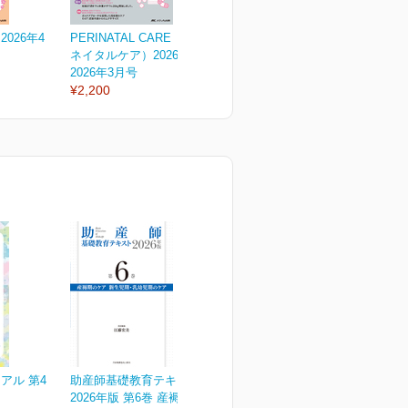
026年4
PERINATAL CARE（ペリ
PERINATAL CARE（ペリ
P
ネイタルケア）2026年3...
ネイタルケア）2026年2...
ネ
2026年3月号
2026年2月号
2
¥2,200
¥2,200
¥
アル 第4
助産師基礎教育テキスト
2026年版 第6巻 産褥期の...