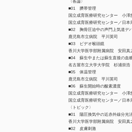
〈各論〉
■01 臍帯管理
国立成育医療研究センター 小澤
国立成育医療研究センター／日本
■02 胸骨圧迫中の声門上気道デ
鹿児島市立病院 平川英司
■03 ビデオ喉頭鏡
香川大学医学部附属病院 安田真
■04 蘇生中または蘇生直後の血
名古屋市立大学大学院 杉浦崇浩
■05 体温管理
鹿児島市立病院 平川英司
■06 蘇生開始時の酸素濃度
国立成育医療研究センター 小澤
国立成育医療研究センター／日本
〈トピック〉
■01 陽圧換気中の近赤外線分光法
香川大学医学部附属病院 安田真
■02 皮膚刺激