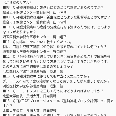
〈からだのリアル〉
■08 Q 硬膜外鎮痛は分娩進行にどのような影響があるのですか？
総合母子保健センター愛育病院 山下隆博
■09 Q 硬膜外鎮痛は胎児・新生児にどのような影響があるのですか？
総合母子保健センター愛育病院 山下隆博
■10 Q 硬膜外鎮痛中の産婦の分娩進行を予測するためには、どのよう
なコツがありますか？
埼玉医科大学総合医療センター 野口翔平
■11 Q 内診のコツについて教えてください。
特に、回旋と児頭下降度（坐骨棘）を診る際のポイントは何ですか？
埼玉医科大学総合医療センター 野口翔平
■12 Q 「分娩進行が停滞しているときに鎮痛を止めることで陣痛を強
化して分娩を促進する」という方法について耳にすることがあります。
この考え方に医学的根拠はあるのでしょうか？
浜松医科大学医学部附属病院 成瀬 智
■13 Q 硬膜外鎮痛中に絶食しても本当に大丈夫ですか？
グルコース不足で子宮収縮が弱くなると習いましたが矛盾しませんか？
浜松医科大学医学部附属病院 成瀬 智
■14 Q コールドテストを正しく行うにはどうすればよいですか？
北里大学病院 長瀬大芽、日向俊輔
■15 Q “修正型”ブロメージスケール（運動神経ブロック評価）って何で
すか？
北里大学病院 長瀬大芽、日向俊輔
■16 Q 硬膜外カテーテルの抜け・ズレ・閉塞・迷入って何ですか？