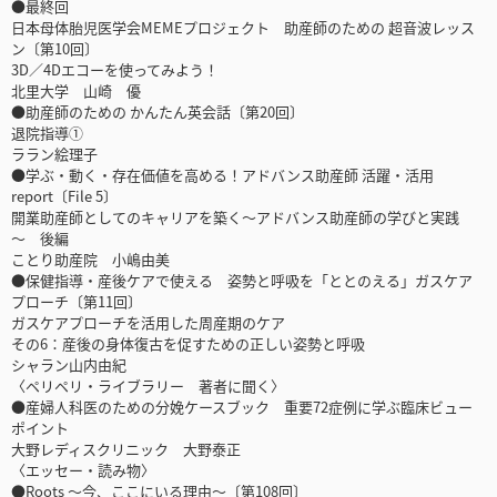
●最終回
日本母体胎児医学会MEMEプロジェクト 助産師のための 超音波レッス
ン〔第10回〕
3D／4Dエコーを使ってみよう！
北里大学 山崎 優
●助産師のための かんたん英会話〔第20回〕
退院指導①
ララン絵理子
●学ぶ・動く・存在価値を高める！アドバンス助産師 活躍・活用
report〔File 5〕
開業助産師としてのキャリアを築く～アドバンス助産師の学びと実践
～ 後編
ことり助産院 小嶋由美
●保健指導・産後ケアで使える 姿勢と呼吸を「ととのえる」ガスケア
プローチ〔第11回〕
ガスケアプローチを活用した周産期のケア
その6：産後の身体復古を促すための正しい姿勢と呼吸
シャラン山内由紀
〈ペリペリ・ライブラリー 著者に聞く〉
●産婦人科医のための分娩ケースブック 重要72症例に学ぶ臨床ビュー
ポイント
大野レディスクリニック 大野泰正
〈エッセー・読み物〉
●Roots ～今、ここにいる理由～〔第108回〕