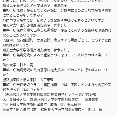
外来では、どのように声を掛けたり関わったりすればよいですか？
総合母子保健センター愛育病院 廣瀬馨子
■03 Q 無痛分娩をしている産婦は、分娩中にどのような気持ちや感情
になることが多いですか？
陣痛室や分娩室では、どのような配慮や声掛けをするとよいですか？
順天堂大学医学部附属浦安病院 青木まり子
■04 Q 無痛分娩で出産した褥婦は、産後にどのような気持ちや感情に
なることが多いですか？
入院中、2週間健診、1か月健診、産後ケアの場面ごとに、どのように関
わればよいですか？
順天堂大学医学部附属浦安病院 青木まり子
■05 Q 無痛分娩にすると産後うつになりにくいというのは本当です
か？
信州大学 村上 寛
■06 Q 無痛分娩の共有意思決定支援は、どのように行えばよいです
か？
聖路加国際大学大学院 宍戸恵理
■07 Q 無痛分娩クラス（集団指導）では、実際にどのような内容や実
践を行っているのですか？
（浜松医科大学医学部附属病院 周産母子センターでの実践例）
木村産科婦人科（前 浜松医科大学医学部附属病院） 齊藤朝美
浜松医科大学医学部附属病院 成瀬 智、栗本綾野
焼津市立総合病院（前 浜松医科大学医学部附属病院） 朝羽 瞳