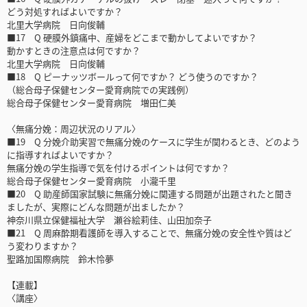
どう対処すればよいですか？
北里大学病院 日向俊輔
■17 Q 硬膜外鎮痛中、産婦をどこまで動かしてよいですか？
動かすときの注意点は何ですか？
北里大学病院 日向俊輔
■18 Q ピーナッツボールって何ですか？ どう使うのですか？
（総合母子保健センター愛育病院での実践例）
総合母子保健センター愛育病院 増田仁美
〈無痛分娩：周辺状況のリアル〉
■19 Q 分娩介助実習で無痛分娩のケースに学生が関わるとき、どのよう
に指導すればよいですか？
無痛分娩の学生指導で気を付けるポイントは何ですか？
総合母子保健センター愛育病院 小瀧千里
■20 Q 助産師国家試験に無痛分娩に関連する問題が出題されたと聞き
ましたが、実際にどんな問題が出ましたか？
神奈川県立保健福祉大学 瀬谷絵莉佳、山田加奈子
■21 Q 周麻酔期看護師を導入することで、無痛分娩の安全性や質はど
う変わりますか？
聖路加国際病院 鈴木怜夢
【連載】
〈講座〉