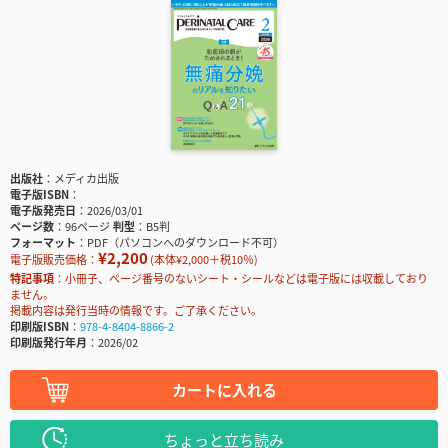
出版社
メディカ出版
電子版ISBN
電子版発売日
2026/03/01
ページ数
96ページ
判型
B5判
フォーマット
PDF（パソコンへのダウンロード不可）
¥2,200
電子版販売価格：
(本体¥2,000＋税10％)
特記事項
小冊子、ページ番号のないシート・シールなどは電子版には収載しており
ません。
掲載内容は発行当時の情報です。ご了承ください。
印刷版ISBN
978-4-8404-8866-2
印刷版発行年月
2026/02
カートに入れる
ちょっと立ち読み