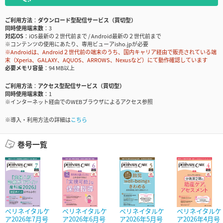
ご利用方法
ダウンロード型配信サービス（買切型）
同時使用端末数
3
対応OS
iOS最新の２世代前まで / Android最新の２世代前まで
※コンテンツの使用にあたり、専用ビューアisho.jpが必要
※Androidは、Android２世代前の端末のうち、国内キャリア経由で販売されている端
末（Xperia、GALAXY、AQUOS、ARROWS、Nexusなど）にて動作確認しています
必要メモリ容量
94 MB以上
ご利用方法
アクセス型配信サービス（買切型）
同時使用端末数
1
※インターネット経由でのWEBブラウザによるアクセス参照
※導入・利用方法の詳細は
こちら
巻号一覧
ペリネイタルケ
ペリネイタルケ
ペリネイタルケ
ペリネイタルケ
ア2026年7月号
ア2026年6月号
ア2026年5月号
ア2026年4月号