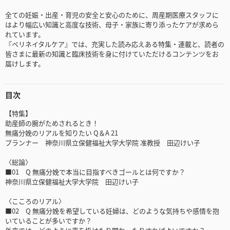
全ての妊娠・出産・育児の安全と安心のために、周産期医療スタッフに
はより幅広い知識と高度な技術、母子・家族に寄り添ったケアが求めら
れています。
『ペリネイタルケア』では、充実した読み応えある特集・連載と、読者の
皆さまに最新の知識と臨床技術を身に付けていただけるコンテンツをお
届けします。
目次
【特集】
助産師の腕がためされるとき！
無痛分娩のリアルを知りたい Q＆A 21
プランナー 神奈川県立保健福祉大学大学院 准教授 田辺けい子
〈総論〉
■01 Q 無痛分娩で本当に目指すべきゴールとは何ですか？
神奈川県立保健福祉大学大学院 田辺けい子
〈こころのリアル〉
■02 Q 無痛分娩を希望している妊婦は、どのような気持ちや感情を抱
いていることが多いですか？