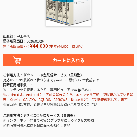
出版社
中山書店
電子版発売日
2026/01/26
¥44,000
電子版販売価格：
(本体¥40,000＋税10％)
カートに入れる
ご利用方法
ダウンロード型配信サービス（買切型）
対応OS
iOS最新の２世代前まで / Android最新の２世代前まで
同時使用端末数
2
※コンテンツの使用にあたり、専用ビューアisho.jpが必要
※Androidは、Android２世代前の端末のうち、国内キャリア経由で販売されている端
末（Xperia、GALAXY、AQUOS、ARROWS、Nexusなど）にて動作確認しています
※同時使用端末数、必要メモリ容量は収録商品を参照ください
ご利用方法
アクセス型配信サービス（買切型）
※インターネット経由でのWEBブラウザによるアクセス参照
※同時使用端末数は収録商品を参照ください