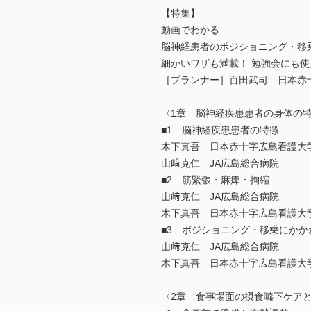
【特集】
動画でわかる
脳神経患者のポジショニング・移
細かいワザも満載！ 勉強会にも使
［プランナー］百田武司 日本赤
〈1章 脳神経疾患患者の身体の
■1 脳神経疾患患者の特徴
木下真吾 日本赤十字広島看護大
山﨑克仁 JA広島総合病院
■2 筋緊張・麻痺・拘縮
山﨑克仁 JA広島総合病院
木下真吾 日本赤十字広島看護大
■3 ポジショニング・移乗にかか
山﨑克仁 JA広島総合病院
木下真吾 日本赤十字広島看護大
〈2章 食事場面の摂食嚥下ケア