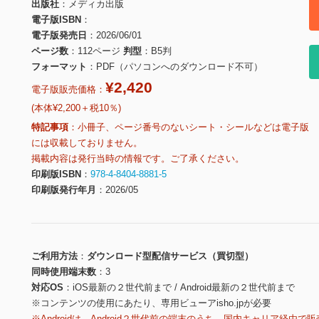
出版社
メディカ出版
電子版ISBN
電子版発売日
2026/06/01
ページ数
112ページ
判型
B5判
フォーマット
PDF（パソコンへのダウンロード不可）
¥2,420
電子版販売価格：
(本体¥2,200＋税10％)
特記事項
小冊子、ページ番号のないシート・シールなどは電子版
には収載しておりません。
掲載内容は発行当時の情報です。ご了承ください。
印刷版ISBN
978-4-8404-8881-5
印刷版発行年月
2026/05
ご利用方法
ダウンロード型配信サービス（買切型）
同時使用端末数
3
対応OS
iOS最新の２世代前まで / Android最新の２世代前まで
※コンテンツの使用にあたり、専用ビューアisho.jpが必要
※Androidは、Android２世代前の端末のうち、国内キャリア経由で販