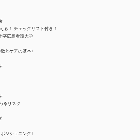
乗
える！ チェックリスト付き！
十字広島看護大学
特徴とケアの基本〉
学
学
わるリスク
学
とポジショニング〉