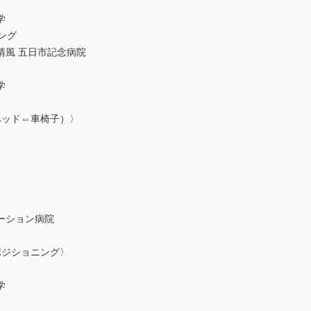
学
ング
清風 五日市記念病院
学
ベッド⇔車椅子）〉
ーション病院
ポジショニング〉
学