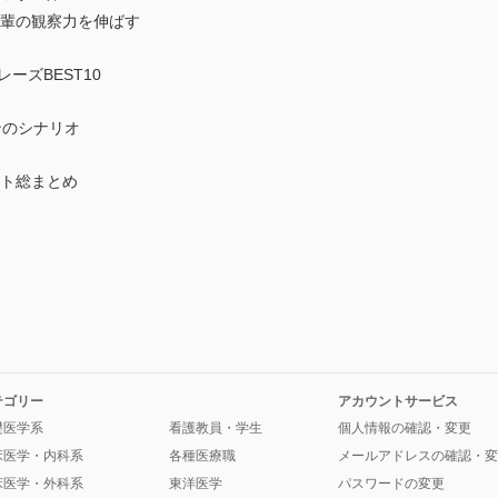
後輩の観察力を伸ばす
ーズBEST10
ンのシナリオ
ント総まとめ
テゴリー
アカウントサービス
礎医学系
看護教員・学生
個人情報の確認・変更
床医学・内科系
各種医療職
メールアドレスの確認・変
床医学・外科系
東洋医学
パスワードの変更