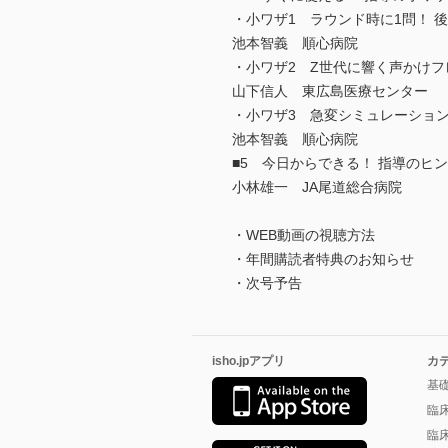
・小ワザ1 ラウンド時に1問！ 
池本智義 順心病院
・小ワザ2 Z世代に響く声かけフレ
山下信人 東広島医療センター
・小ワザ3 急変シミュレーショ
池本智義 順心病院
■5 今日からできる！ 指導のヒ
小林雄一 JA尾道総合病院
・WEB動画の視聴方法
・年間購読者特典のお知らせ
・次号予告
isho.jpアプリ
カ
基
臨
臨