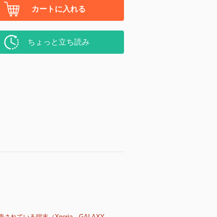
カートに入れる
ちょっと立ち読み
売されている端末（Xperia、GALAXY、