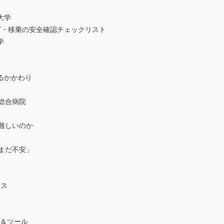
大学
グ・移乗の安全確認チェックリスト
学
るかかわり
総合病院
難しいのか
まだ不安」
イス
ザ＆ツール