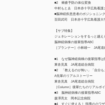
■2 褥瘡予防の体位変換
中村もとゑ 日本赤十字広島看護
■脳神経疾患患者のポジショニン
百田武司 日本赤十字広島看護大
【サブ特集】
ジェネレーションをするっと越え
脳神経病棟の後輩指導ABC
［プランナー］小林雄一 JA尾道
■1 なぜ脳神経病棟の後輩指導は
東舎見真 JA尾道総合病院
■2 「教えるのが怖い」「自分も
A先輩のリアルストーリー
東舎見真 JA尾道総合病院
［Column］後輩たちのリアルボ
■3 脳神経病棟の後輩指導ABC
森澤亮太 岡本記念病院
■4 すぐに使える！ 指導の小ワ