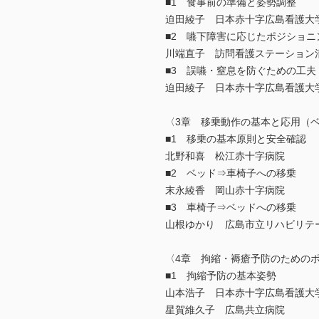
■1 食事前の準備と姿勢調整
迫田綾子 日本赤十字広島看護大
■2 嚥下障害に応じたポジショニ
川端直子 訪問看護ステーション
■3 誤嚥・窒息を防ぐための工夫
迫田綾子 日本赤十字広島看護大
〈3章 移乗動作の基本と応用（
■1 移乗の基本原則と安全確認
北野和喜 松江赤十字病院
■2 ベッド⇒車椅子への移乗
末永綾香 岡山赤十字病院
■3 車椅子⇒ベッドへの移乗
山根ゆかり 広島市立リハビリテ
〈4章 拘縮・褥瘡予防のための
■1 拘縮予防の基本姿勢
山本浩子 日本赤十字広島看護大
星賀維久子 広島共立病院