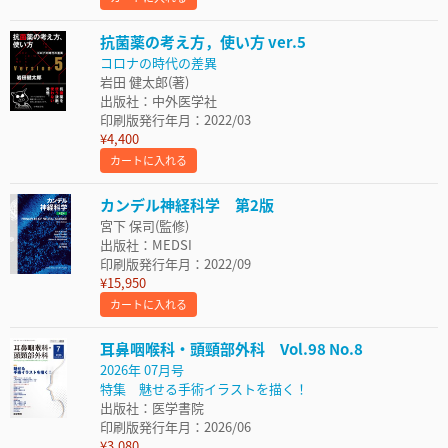
抗菌薬の考え方，使い方 ver.5
コロナの時代の差異
岩田 健太郎(著)
出版社：中外医学社
印刷版発行年月：2022/03
¥4,400
カートに入れる
カンデル神経科学 第2版
宮下 保司(監修)
出版社：MEDSI
印刷版発行年月：2022/09
¥15,950
カートに入れる
耳鼻咽喉科・頭頸部外科 Vol.98 No.8
2026年 07月号
特集 魅せる手術イラストを描く！
出版社：医学書院
印刷版発行年月：2026/06
¥3,080