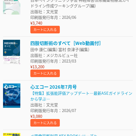
ドライン作成ワーキンググループ(編)
出版社：文光堂
印刷版発行年月：2026/06
¥3,740
カートに入れる
四肢切断術のすべて［Web動画付］
田中 康仁(編集) 富村 奈津子(編集)
出版社：メジカルビュー社
印刷版発行年月：2023/03
¥13,200
カートに入れる
心エコー 2026年7月号
【特集】拡張能評価アップデート―最新ASEガイドライン
から学ぶ―
出版社：文光堂
印刷版発行年月：2026/07
¥3,080
カートに入れる
≪画像診断別冊 KEY BOOKシリーズ≫