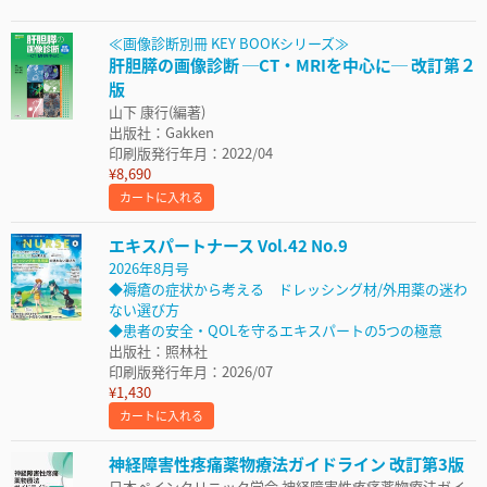
≪画像診断別冊 KEY BOOKシリーズ≫
肝胆膵の画像診断 ─CT・MRIを中心に─ 改訂第２
版
山下 康行(編著)
出版社：Gakken
印刷版発行年月：2022/04
¥8,690
カートに入れる
エキスパートナース Vol.42 No.9
2026年8月号
◆褥瘡の症状から考える ドレッシング材/外用薬の迷わ
ない選び方
◆患者の安全・QOLを守るエキスパートの5つの極意
出版社：照林社
印刷版発行年月：2026/07
¥1,430
カートに入れる
神経障害性疼痛薬物療法ガイドライン 改訂第3版
日本ペインクリニック学会 神経障害性疼痛薬物療法ガイ