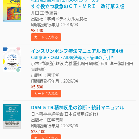
すぐ役立つ救急のＣＴ・ＭＲＩ 改訂第２版
井田 正博(編著)
出版社：学研メディカル秀潤社
印刷版発行年月：2018/03
¥8,140
カートに入れる
インスリンポンプ療法マニュアル 改訂第4版
CSII療法・CGM・AID療法導入・管理の手引き
小林 哲郎(監) 難波 光義(監) 島田 朗(編) 及川 洋一(編) 内田
貴康(編)
出版社：南江堂
印刷版発行年月：2026/04
¥5,500
カートに入れる
DSM-5-TR 精神疾患の診断・統計マニュアル
日本精神神経学会(日本語版用語監修)
出版社：医学書院
印刷版発行年月：2023/06
¥23,100
カートに入れる