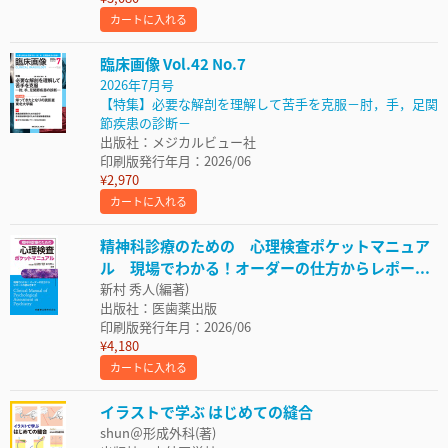
カートに入れる
臨床画像 Vol.42 No.7
2026年7月号
【特集】必要な解剖を理解して苦手を克服－肘，手，足関
節疾患の診断－
出版社：メジカルビュー社
印刷版発行年月：2026/06
¥2,970
カートに入れる
精神科診療のための 心理検査ポケットマニュア
ル 現場でわかる！オーダーの仕方からレポー...
新村 秀人(編著)
出版社：医歯薬出版
印刷版発行年月：2026/06
¥4,180
カートに入れる
イラストで学ぶ はじめての縫合
shun＠形成外科(著)