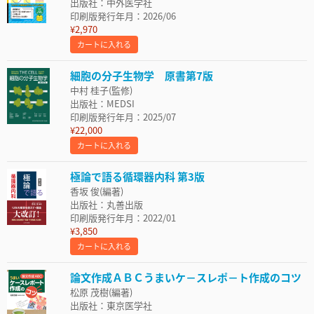
出版社：中外医学社
印刷版発行年月：2026/06
¥2,970
カートに入れる
細胞の分子生物学 原書第7版
中村 桂子(監修)
出版社：MEDSI
印刷版発行年月：2025/07
¥22,000
カートに入れる
極論で語る循環器内科 第3版
香坂 俊(編著)
出版社：丸善出版
印刷版発行年月：2022/01
¥3,850
カートに入れる
論文作成ＡＢＣうまいケ－スレポ－ト作成のコツ
松原 茂樹(編著)
出版社：東京医学社