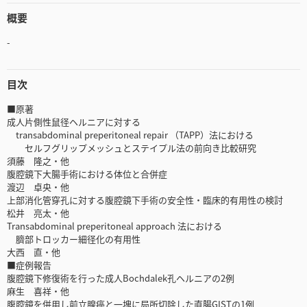
概要
-
目次
■原著
成人片側性鼠径ヘルニアに対する
transabdominal preperitoneal repair （TAPP）法における
セルフグリップメッシュとステイプル法の前向き比較研究
須藤 隆之・他
腹腔鏡下大腸手術における体位と合併症
渡辺 卓央・他
上部消化管穿孔に対する腹腔鏡下手術の安全性・臨床的有用性の検討
松井 亮太・他
Transabdominal preperitoneal approach 法における
臍部トロッカー細径化の有用性
大西 直・他
■症例報告
腹腔鏡下修復術を行った成人Bochdalek孔ヘルニアの2例
麻生 喜祥・他
腹腔鏡を併用し前立腺癌と一塊に局所切除した直腸GISTの1例