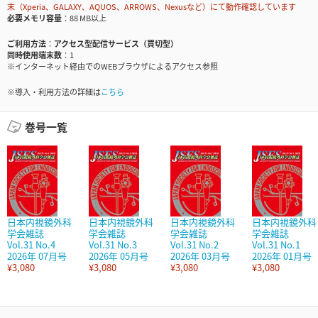
末（Xperia、GALAXY、AQUOS、ARROWS、Nexusなど）にて動作確認しています
必要メモリ容量
88 MB以上
ご利用方法
アクセス型配信サービス（買切型）
同時使用端末数
1
※インターネット経由でのWEBブラウザによるアクセス参照
※導入・利用方法の詳細は
こちら
巻号一覧
日本内視鏡外科
日本内視鏡外科
日本内視鏡外科
日本内視鏡外科
学会雑誌
学会雑誌
学会雑誌
学会雑誌
Vol.31 No.4
Vol.31 No.3
Vol.31 No.2
Vol.31 No.1
2026年 07月号
2026年 05月号
2026年 03月号
2026年 01月号
¥3,080
¥3,080
¥3,080
¥3,080