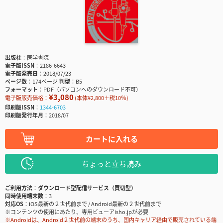
出版社
医学書院
電子版ISSN
2186-6643
電子版発売日
2018/07/23
ページ数
174ページ
判型
B5
フォーマット
PDF（パソコンへのダウンロード不可）
¥3,080
電子版販売価格：
(本体¥2,800＋税10％)
印刷版ISSN
1344-6703
印刷版発行年月
2018/07
カートに入れる
ちょっと立ち読み
ご利用方法
ダウンロード型配信サービス（買切型）
同時使用端末数
3
対応OS
iOS最新の２世代前まで / Android最新の２世代前まで
※コンテンツの使用にあたり、専用ビューアisho.jpが必要
※Androidは、Android２世代前の端末のうち、国内キャリア経由で販売されている端