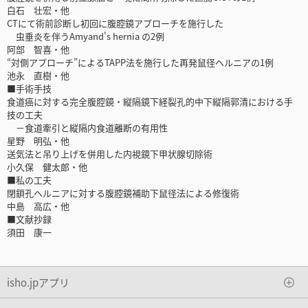
白石 壮宏・他
CTにて術前診断し初回に腹腔鏡アプローチを施行した
虫垂炎を伴うAmyand's hernia の2例
阿部 智喜・他
“対側アプローチ”によるTAPP法を施行した再発鼠径ヘルニアの1例
池永 直樹・他
■手術手技
食道癌に対する完全腹腔鏡・縦隔鏡下経裂孔的中下縦隔郭清における手
技の工夫
－食道牽引と縦隔内食道離断の有用性
星野 明弘・他
送気法と吊り上げを併用した内視鏡下甲状腺切除術
小久保 健太郎・他
■私の工夫
閉鎖孔ヘルニアに対する腹腔鏡補助下鼠径法による修復術
中島 高広・他
■文献抄録
須田 康一
isho.jpアプリ