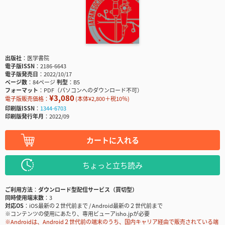
出版社
医学書院
電子版ISSN
2186-6643
電子版発売日
2022/10/17
ページ数
84ページ
判型
B5
フォーマット
PDF（パソコンへのダウンロード不可）
¥3,080
電子版販売価格：
(本体¥2,800＋税10％)
印刷版ISSN
1344-6703
印刷版発行年月
2022/09
カートに入れる
ちょっと立ち読み
ご利用方法
ダウンロード型配信サービス（買切型）
同時使用端末数
3
対応OS
iOS最新の２世代前まで / Android最新の２世代前まで
※コンテンツの使用にあたり、専用ビューアisho.jpが必要
※Androidは、Android２世代前の端末のうち、国内キャリア経由で販売されている端