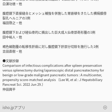
白濵功徳・他
腹腔鏡下直接縫合とメッシュ補強を併施した胃嵌頓をきたした横隔膜傍
裂孔ヘルニアの1例
福田啓之・他
腹腔鏡下および経仙骨的に摘出した巨大成人仙骨部奇形腫の1例
田中裕人・他
褐色細胞腫の転移性肝癌に対し腹腔鏡下肝部分切除を施行した1例
吉田直樹・他
●文献抄録
Comparison of infectious complications after spleen preservation
versus splenectomy during laparoscopic distal pancreatectomy for
benign or low-grade malignant pancreatic tumors : A multicenter,
propensity score-matched analysis 〔Lee W, et al : J Hepatobiliary
Pancreat Sci. 2022 Jun 29.〕
仲田興平
isho.jpアプリ