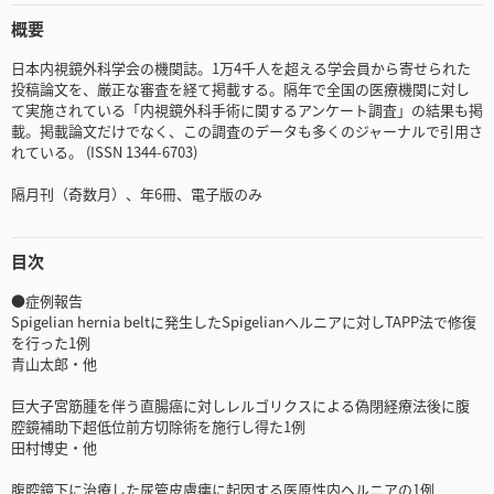
概要
日本内視鏡外科学会の機関誌。1万4千人を超える学会員から寄せられた
投稿論文を、厳正な審査を経て掲載する。隔年で全国の医療機関に対し
て実施されている「内視鏡外科手術に関するアンケート調査」の結果も掲
載。掲載論文だけでなく、この調査のデータも多くのジャーナルで引用さ
れている。 (ISSN 1344-6703)
隔月刊（奇数月）、年6冊、電子版のみ
目次
●症例報告
Spigelian hernia beltに発生したSpigelianヘルニアに対しTAPP法で修復
を行った1例
青山太郎・他
巨大子宮筋腫を伴う直腸癌に対しレルゴリクスによる偽閉経療法後に腹
腔鏡補助下超低位前方切除術を施行し得た1例
田村博史・他
腹腔鏡下に治療した尿管皮膚瘻に起因する医原性内ヘルニアの1例