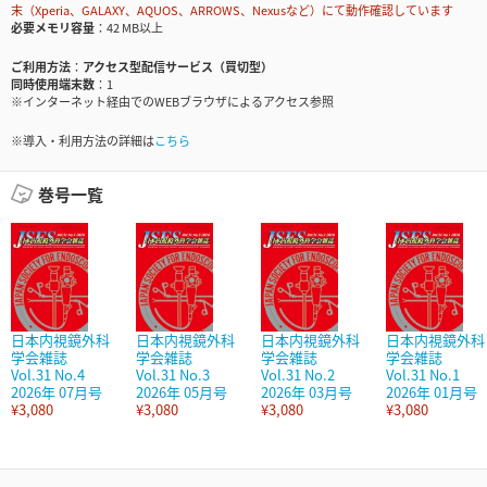
末（Xperia、GALAXY、AQUOS、ARROWS、Nexusなど）にて動作確認しています
必要メモリ容量
42 MB以上
ご利用方法
アクセス型配信サービス（買切型）
同時使用端末数
1
※インターネット経由でのWEBブラウザによるアクセス参照
※導入・利用方法の詳細は
こちら
巻号一覧
日本内視鏡外科
日本内視鏡外科
日本内視鏡外科
日本内視鏡外科
学会雑誌
学会雑誌
学会雑誌
学会雑誌
Vol.31 No.4
Vol.31 No.3
Vol.31 No.2
Vol.31 No.1
2026年 07月号
2026年 05月号
2026年 03月号
2026年 01月号
¥3,080
¥3,080
¥3,080
¥3,080