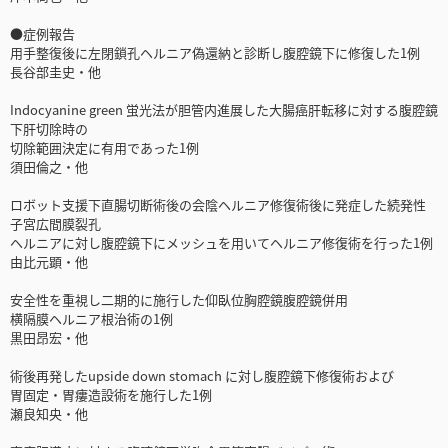
●症例報告
用手整復後に左閉鎖孔ヘルニア偽還納と診断し腹腔鏡下に修復した1例
長谷部圭史・他
Indocyanine green 蛍光法が胆管内進展した大腸癌肝転移に対する腹腔鏡
下肝切除時の
切除範囲決定に有用であった1例
須田倫之・他
ロボット支援下直腸切断術後の会陰ヘルニア修復術後に発症した続発性
子宮広間膜裂孔
ヘルニアに対し腹腔鏡下にメッシュを用いてヘルニア修復術を行った1例
由比元顕・他
安全性を重視し二期的に施行した仰臥位胸腔鏡腹腔鏡併用
横隔膜ヘルニア根治術の1例
黒田昂宏・他
術後再発したupside down stomach に対し腹腔鏡下修復術および
胃固定・胃瘻造設術を施行した1例
瀬良知央・他