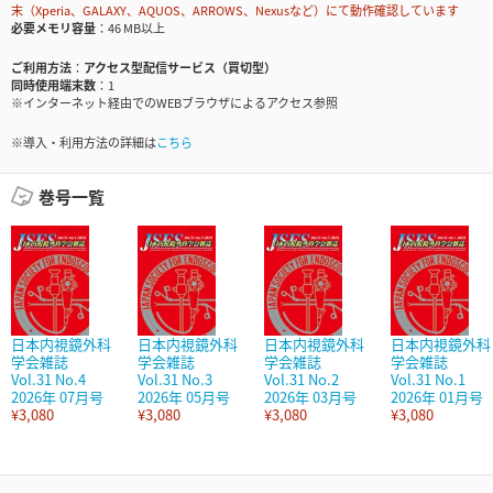
末（Xperia、GALAXY、AQUOS、ARROWS、Nexusなど）にて動作確認しています
必要メモリ容量
46 MB以上
ご利用方法
アクセス型配信サービス（買切型）
同時使用端末数
1
※インターネット経由でのWEBブラウザによるアクセス参照
※導入・利用方法の詳細は
こちら
巻号一覧
日本内視鏡外科
日本内視鏡外科
日本内視鏡外科
日本内視鏡外科
学会雑誌
学会雑誌
学会雑誌
学会雑誌
Vol.31 No.4
Vol.31 No.3
Vol.31 No.2
Vol.31 No.1
2026年 07月号
2026年 05月号
2026年 03月号
2026年 01月号
¥3,080
¥3,080
¥3,080
¥3,080