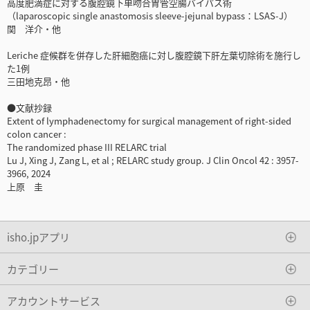
高度肥満症に対する腹腔鏡下単吻合胃管空腸バイパス術
（laparoscopic single anastomosis sleeve-jejunal bypass：LSAS-J）
関 洋介・他
Leriche 症候群を併存した肝細胞癌に対し腹腔鏡下肝左葉切除術を施行し
た1例
三田地克昂・他
●文献抄録
Extent of lymphadenectomy for surgical management of right-sided
colon cancer :
The randomized phase III RELARC trial
Lu J, Xing J, Zang L, et al ; RELARC study group. J Clin Oncol 42 : 3957-
3966, 2024
上原 圭
isho.jpアプリ
カテゴリー
アカウントサービス