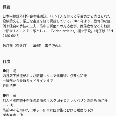
概要
日本内視鏡外科学会の機関誌。1万5千人を超える学会員から寄せられた
投稿論文を、厳正な審査を経て掲載している。2023年より、教育的な症
例や独自の手技の工夫、術中合併症への対応症例、困難症例などを動画
で紹介することを主眼として、「video articles」欄を新設。(電子版ISSN
2186-6643)
隔月刊（奇数月）、年6冊、電子版のみ
目次
●総 説
内視鏡下鼠径部および腹壁ヘルニア修復術に必要な知識
―解剖から最新ガイドラインまで
蛭川浩史
●原 著
婦人科腹腔鏡手術後の肩痛のリスク因子とプレガバリンの効果 徳光隆
一・他
術前MRI を用いたロボット仙骨腟固定術における難度の予測
岸本尚也・他