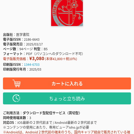
出版社
医学書院
電子版ISSN
2186-6643
電子版発売日
2025/03/17
ページ数
94ページ
判型
B5
フォーマット
PDF（パソコンへのダウンロード不可）
¥3,080
電子版販売価格：
(本体¥2,800＋税10％)
印刷版ISSN
1344-6703
印刷版発行年月
2025/03
カートに入れる
ちょっと立ち読み
ご利用方法
ダウンロード型配信サービス（買切型）
同時使用端末数
3
対応OS
iOS最新の２世代前まで / Android最新の２世代前まで
※コンテンツの使用にあたり、専用ビューアisho.jpが必要
※Androidは、Android２世代前の端末のうち、国内キャリア経由で販売されている端