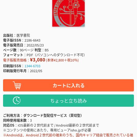
出版社
医学書院
電子版ISSN
2186-6643
電子版発売日
2022/05/23
ページ数
90ページ
判型
B5
フォーマット
PDF（パソコンへのダウンロード不可）
¥3,080
電子版販売価格：
(本体¥2,800＋税10％)
印刷版ISSN
1344-6703
印刷版発行年月
2022/05
カートに入れる
ちょっと立ち読み
ご利用方法
ダウンロード型配信サービス（買切型）
同時使用端末数
3
対応OS
iOS最新の２世代前まで / Android最新の２世代前まで
※コンテンツの使用にあたり、専用ビューアisho.jpが必要
※Androidは、Android２世代前の端末のうち、国内キャリア経由で販売されている端