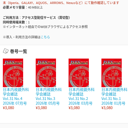
末（Xperia、GALAXY、AQUOS、ARROWS、Nexusなど）にて動作確認しています
必要メモリ容量
40 MB以上
ご利用方法
アクセス型配信サービス（買切型）
同時使用端末数
1
※インターネット経由でのWEBブラウザによるアクセス参照
※導入・利用方法の詳細は
こちら
巻号一覧
日本内視鏡外科
日本内視鏡外科
日本内視鏡外科
日本内視鏡外科
学会雑誌
学会雑誌
学会雑誌
学会雑誌
Vol.31 No.4
Vol.31 No.3
Vol.31 No.2
Vol.31 No.1
2026年 07月号
2026年 05月号
2026年 03月号
2026年 01月号
¥3,080
¥3,080
¥3,080
¥3,080