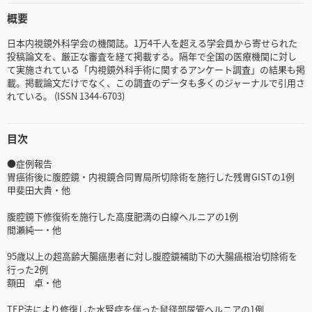
概要
日本内視鏡外科学会の機関誌。1万4千人を超える学会員から寄せられた
投稿論文を、厳正な審査を経て掲載する。隔年で全国の医療機関に対し
て実施されている「内視鏡外科手術に関するアンケート調査」の結果も掲
載。掲載論文だけでなく、この調査のデータも多くのジャーナルで引用さ
れている。 (ISSN 1344-6703)
目次
●症例報告
胃癌術後に腹腔鏡・内視鏡合同胃局所切除術を施行した残胃GISTの1例
甲斐田大貴・他
腹腔鏡下修復術を施行した高度肥満の白線ヘルニアの1例
間瀬純一・他
95歳以上の超高齢大腸癌患者に対し腹腔鏡補助下の大腸癌根治切除術を
行った2例
額田 卓・他
TEP法により修復した水腎症を伴った鼠径部尿管ヘルニアの1例