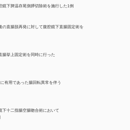
腔鏡下脾温存尾側膵切除術を施行した1例
後の直腸脱再発に対して腹腔鏡下直腸固定術を
直腸挙上固定術を同時に行った
腹腔鏡手術に有用であった腸回転異常を伴う
鏡下十二指腸空腸吻合術において
例