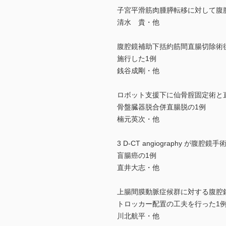
子宮平滑筋肉腫膵転移に対して腹
清水 貴・他
腹腔鏡補助下括約筋間直腸切除術
施行した1例
銭谷成剛・他
ロボット支援下に仙骨腟固定術と
骨盤臓器脱合併直腸脱の1例
楠元英次・他
3 D-CT angiography が
盲腸癌の1例
直井大志・他
上腸間膜動脈症候群に対する腹腔
トロッカー配置の工夫を行った1
川北航平・他