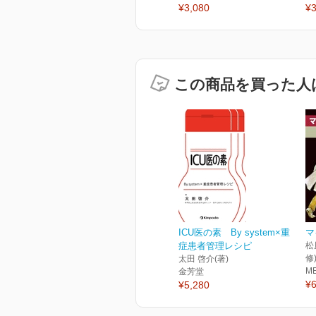
¥3,080
¥3
この商品を買った人
ICU医の素 By system×重
マ
症患者管理レシピ
松
修
太田 啓介(著)
M
金芳堂
¥6
¥5,280