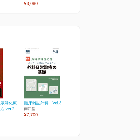
¥3,080
¥3,080
¥
性血液浄化療
臨床雑誌外科 Vol.86 No.5
ver.2
南江堂
¥7,700