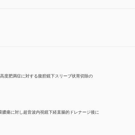
を用いた高度肥満症に対する腹腔鏡下スリーブ状胃切除の
間膜膿瘍に対し超音波内視鏡下経直腸的ドレナージ後に