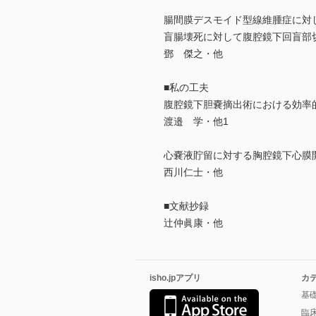
腸間膜デスモイド型線維腫症に対し
盲腸壊死に対して腹腔鏡下回盲部
鄧 傑之・他
■私の工夫
腹腔鏡下胆嚢摘出術における効率
渡邉 学・他1
心嚢液貯留に対する胸腔鏡下心膜
西川仁士・他
■文献抄録
辻仲眞康・他
isho.jpアプリ
カ
基
臨