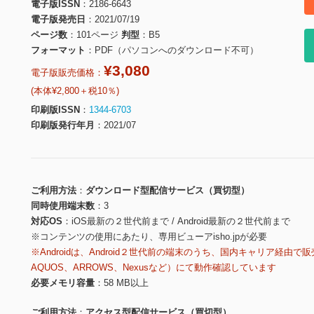
電子版ISSN
2186-6643
電子版発売日
2021/07/19
ページ数
101ページ
判型
B5
フォーマット
PDF（パソコンへのダウンロード不可）
¥3,080
電子版販売価格：
(本体¥2,800＋税10％)
印刷版ISSN
1344-6703
印刷版発行年月
2021/07
ご利用方法
ダウンロード型配信サービス（買切型）
同時使用端末数
3
対応OS
iOS最新の２世代前まで / Android最新の２世代前まで
※コンテンツの使用にあたり、専用ビューアisho.jpが必要
※Androidは、Android２世代前の端末のうち、国内キャリア経由で販
AQUOS、ARROWS、Nexusなど）にて動作確認しています
必要メモリ容量
58 MB以上
ご利用方法
アクセス型配信サービス（買切型）