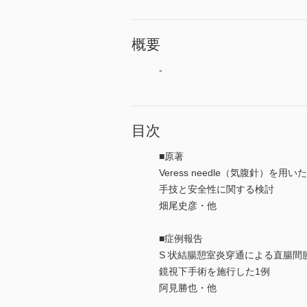
概要
-
目次
■原著
Veress needle（気腹針）
手技と安全性に関する検討
畑尾史彦・他
■症例報告
S 状結腸憩室炎穿通による直腸
鏡視下手術を施行した1例
阿見勝也・他