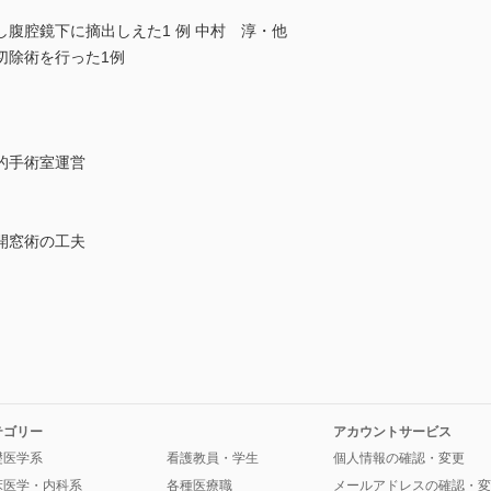
腹腔鏡下に摘出しえた1 例 中村 淳・他
切除術を行った1例
的手術室運営
開窓術の工夫
テゴリー
アカウントサービス
礎医学系
看護教員・学生
個人情報の確認・変更
床医学・内科系
各種医療職
メールアドレスの確認・変