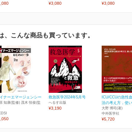
,080
¥3,080
¥3,080
は、こんな商品も買っています。
イナーエマージェンシー
救急医学2024年5月号
ICU/CCUの急
原 知康(監修) 茂木 恒俊(監
へるす出版
法の考え方，使い方 
)
¥3,190
大野 博司(著)
EDSI
中外医学社
,050
¥5,720