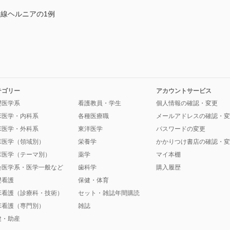
状線ヘルニアの1例
テゴリー
アカウントサービス
礎医学系
看護教員・学生
個人情報の確認・変更
床医学・内科系
各種医療職
メールアドレスの確認・変
床医学・外科系
東洋医学
パスワードの変更
床医学（領域別）
栄養学
かかりつけ書店の確認・変
床医学（テーマ別）
薬学
マイ本棚
会医学系・医学一般など
歯科学
購入履歴
礎看護
保健・体育
床看護（診療科・技術）
セット・雑誌年間購読
床看護（専門別）
雑誌
健・助産