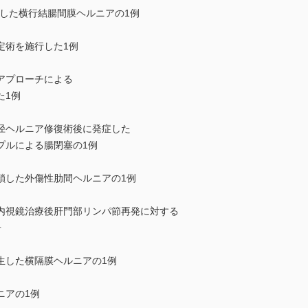
復した横行結腸間膜ヘルニアの1例
定術を施行した1例
アプローチによる
た1例
径ヘルニア修復術後に発症した
ルによる腸閉塞の1例
鎖した外傷性肋間ヘルニアの1例
内視鏡治療後肝門部リンパ節再発に対する
告
生した横隔膜ヘルニアの1例
ニアの1例