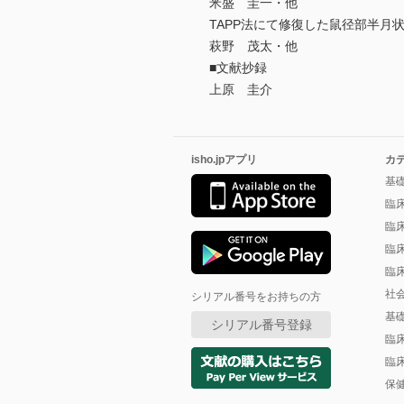
米盛 圭一・他
TAPP法にて修復した鼠径部半月
萩野 茂太・他
■文献抄録
上原 圭介
isho.jpアプリ
カ
基
臨
臨
臨
臨
社
シリアル番号をお持ちの方
基
シリアル番号登録
臨
臨
保