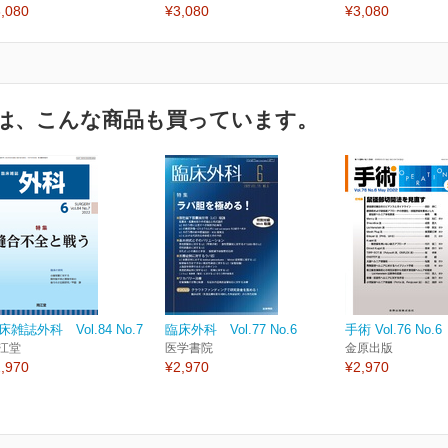
,080
¥3,080
¥3,080
は、こんな商品も買っています。
床雑誌外科 Vol.84 No.7
臨床外科 Vol.77 No.6
手術 Vol.76 No.6
江堂
医学書院
金原出版
,970
¥2,970
¥2,970