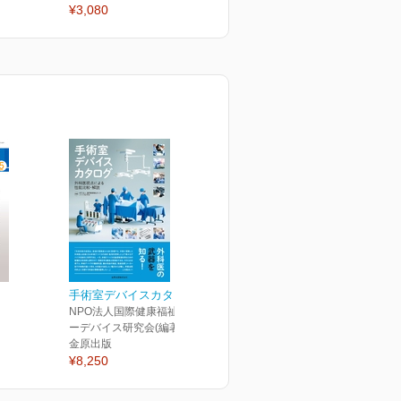
¥3,080
¥3,080
¥
手術室デバイスカタログ
NPO法人国際健康福祉センタ
ーデバイス研究会(編著)
金原出版
¥8,250