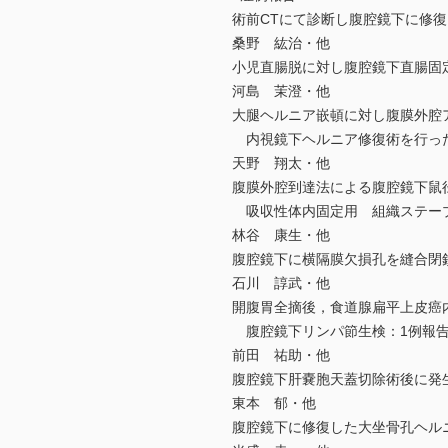
術前CTにて診断し腹腔鏡下に修
桑野 紘治・他
小児直腸脱に対し腹腔鏡下直腸固
河島 茉澄・他
大腿ヘルニア嵌頓に対し腹膜外腔
内視鏡下ヘルニア修復術を行っ
天野 翔太・他
腹膜外腔到達法による腹腔鏡下鼠
吸収性体内固定用 組織ステープ
林谷 康生・他
腹腔鏡下に横隔膜欠損孔を縫合閉
石川 諄武・他
開腹胃全摘後，食道腺扁平上皮癌
腹腔鏡下リンパ節生検：1例報
前田 祐助・他
腹腔鏡下肝嚢胞天蓋切除術後に発
東本 郁・他
腹腔鏡下に修復した大坐骨孔ヘル