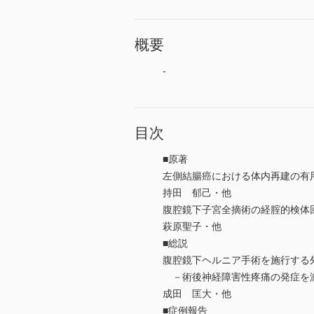
概要
-
目次
■原著
左側結腸癌における体内再建の有
持田 郁己・他
腹腔鏡下子宮全摘術の経腟的検体
萩原聖子・他
■総説
腹腔鏡下ヘルニア手術を施行する
－術後神経障害性疼痛の発症を
成田 匡大・他
■症例報告