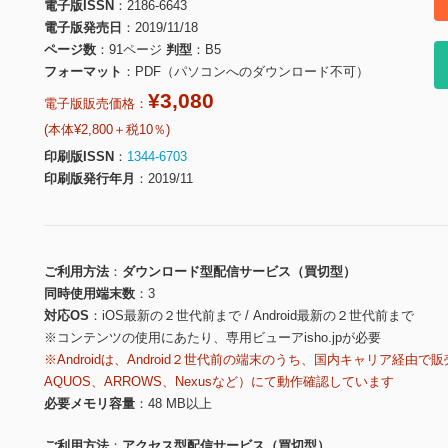
電子版ISSN
2186-6643
電子版発売日
2019/11/18
ページ数
91ページ
判型
B5
フォーマット
PDF（パソコンへのダウンロード不可）
¥3,080
電子版販売価格：
(本体¥2,800＋税10％)
印刷版ISSN
1344-6703
印刷版発行年月
2019/11
ご利用方法
ダウンロード型配信サービス（買切型）
同時使用端末数
3
対応OS
iOS最新の２世代前まで / Android最新の２世代前まで
※コンテンツの使用にあたり、専用ビューアisho.jpが必要
※Androidは、Android２世代前の端末のうち、国内キャリア経由で販
AQUOS、ARROWS、Nexusなど）にて動作確認しています
必要メモリ容量
48 MB以上
ご利用方法
アクセス型配信サービス（買切型）