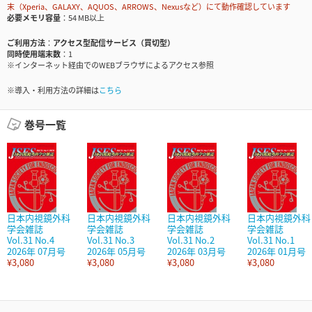
末（Xperia、GALAXY、AQUOS、ARROWS、Nexusなど）にて動作確認しています
必要メモリ容量
54 MB以上
ご利用方法
アクセス型配信サービス（買切型）
同時使用端末数
1
※インターネット経由でのWEBブラウザによるアクセス参照
※導入・利用方法の詳細は
こちら
巻号一覧
日本内視鏡外科
日本内視鏡外科
日本内視鏡外科
日本内視鏡外科
学会雑誌
学会雑誌
学会雑誌
学会雑誌
Vol.31 No.4
Vol.31 No.3
Vol.31 No.2
Vol.31 No.1
2026年 07月号
2026年 05月号
2026年 03月号
2026年 01月号
¥3,080
¥3,080
¥3,080
¥3,080