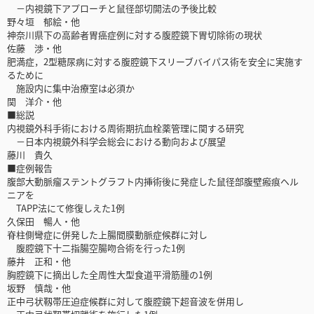
－内視鏡下アプローチと鼠径部切開法の予後比較
野々垣 郁絵・他
神奈川県下の高齢者胃癌症例に対する腹腔鏡下胃切除術の現状
佐藤 渉・他
肥満症，2型糖尿病に対する腹腔鏡下スリーブバイパス術を安全に実施す
るために
施設内に集中治療室は必須か
関 洋介・他
■総説
内視鏡外科手術における周術期抗血栓薬管理に関する研究
－日本内視鏡外科学会総会における動向および展望
藤川 貴久
■症例報告
腹部大動脈瘤ステントグラフト内挿術後に発症した鼠径部腹壁瘢痕ヘル
ニアを
TAPP法にて修復しえた1例
久保田 暢人・他
脊柱側彎症に併発した上腸間膜動脈症候群に対し
腹腔鏡下十二指腸空腸吻合術を行った1例
藤井 正和・他
胸腔鏡下に摘出した全周性大型食道平滑筋腫の1例
坂野 慎哉・他
正中弓状靱帯圧迫症候群に対して腹腔鏡下超音波を併用し