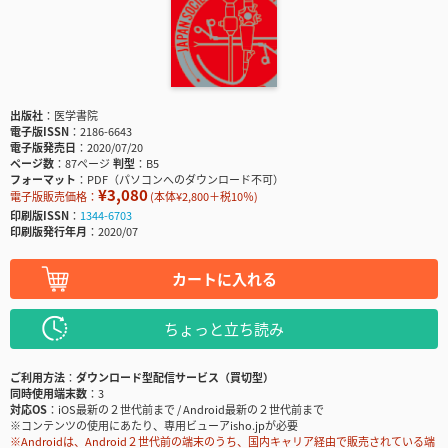
出版社
医学書院
電子版ISSN
2186-6643
電子版発売日
2020/07/20
ページ数
87ページ
判型
B5
フォーマット
PDF（パソコンへのダウンロード不可）
¥3,080
電子版販売価格：
(本体¥2,800＋税10％)
印刷版ISSN
1344-6703
印刷版発行年月
2020/07
カートに入れる
ちょっと立ち読み
ご利用方法
ダウンロード型配信サービス（買切型）
同時使用端末数
3
対応OS
iOS最新の２世代前まで / Android最新の２世代前まで
※コンテンツの使用にあたり、専用ビューアisho.jpが必要
※Androidは、Android２世代前の端末のうち、国内キャリア経由で販売されている端