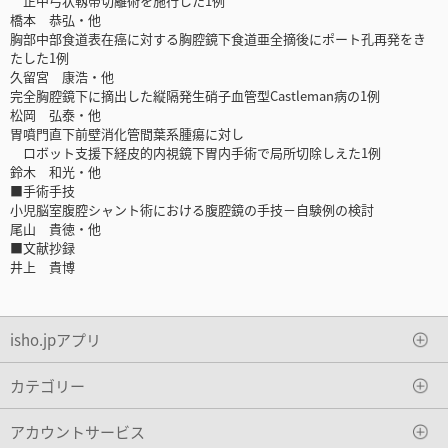
正中弓状靱帯切離術を施行した1例
橋本 恭弘・他
胸部中部食道表在癌に対する胸腔鏡下食道亜全摘後にポート孔再発をき
たした1例
久留宮 康浩・他
完全胸腔鏡下に摘出した縦隔発生硝子血管型Castleman病の1例
松岡 弘泰・他
胃噴門直下前壁消化管間葉系腫瘍に対し
ロボット支援下経皮的内視鏡下胃内手術で局所切除しえた1例
鈴木 和光・他
■手術手技
小児脳室腹腔シャント術における腹腔鏡の手技－自験例の検討
尾山 貴徳・他
■文献抄録
井上 貴博
isho.jpアプリ
カテゴリー
アカウントサービス