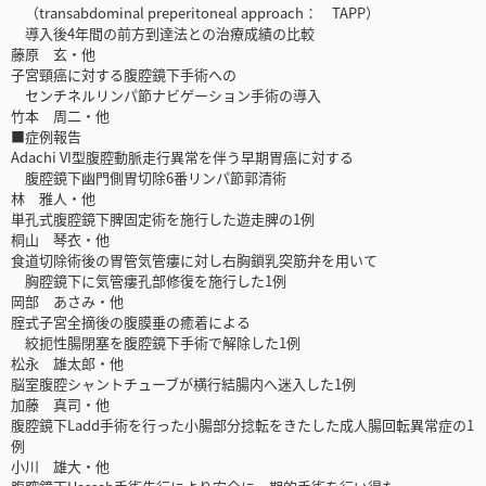
（transabdominal preperitoneal approach： TAPP）
導入後4年間の前方到達法との治療成績の比較
藤原 玄・他
子宮頸癌に対する腹腔鏡下手術への
センチネルリンパ節ナビゲーション手術の導入
竹本 周二・他
■症例報告
Adachi VI型腹腔動脈走行異常を伴う早期胃癌に対する
腹腔鏡下幽門側胃切除6番リンパ節郭清術
林 雅人・他
単孔式腹腔鏡下脾固定術を施行した遊走脾の1例
桐山 琴衣・他
食道切除術後の胃管気管瘻に対し右胸鎖乳突筋弁を用いて
胸腔鏡下に気管瘻孔部修復を施行した1例
岡部 あさみ・他
腟式子宮全摘後の腹膜垂の癒着による
絞扼性腸閉塞を腹腔鏡下手術で解除した1例
松永 雄太郎・他
脳室腹腔シャントチューブが横行結腸内へ迷入した1例
加藤 真司・他
腹腔鏡下Ladd手術を行った小腸部分捻転をきたした成人腸回転異常症の1
例
小川 雄大・他