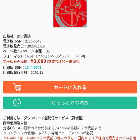
出版社
医学書院
電子版ISSN
2186-6643
電子版発売日
2020/11/16
ページ数
87ページ
判型
B5
フォーマット
PDF（パソコンへのダウンロード不可）
¥3,080
電子版販売価格：
(本体¥2,800＋税10％)
印刷版ISSN
1344-6703
印刷版発行年月
2020/11
カートに入れる
ちょっと立ち読み
ご利用方法
ダウンロード型配信サービス（買切型）
同時使用端末数
3
対応OS
iOS最新の２世代前まで / Android最新の２世代前まで
※コンテンツの使用にあたり、専用ビューアisho.jpが必要
※Androidは、Android２世代前の端末のうち、国内キャリア経由で販売されている端