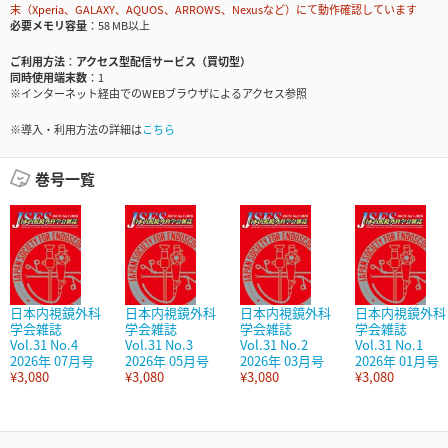
末（Xperia、GALAXY、AQUOS、ARROWS、Nexusなど）にて動作確認しています
必要メモリ容量
58 MB以上
ご利用方法
アクセス型配信サービス（買切型）
同時使用端末数
1
※インターネット経由でのWEBブラウザによるアクセス参照
※導入・利用方法の詳細は
こちら
巻号一覧
日本内視鏡外科
日本内視鏡外科
日本内視鏡外科
日本内視鏡外科
学会雑誌
学会雑誌
学会雑誌
学会雑誌
Vol.31 No.4
Vol.31 No.3
Vol.31 No.2
Vol.31 No.1
2026年 07月号
2026年 05月号
2026年 03月号
2026年 01月号
¥3,080
¥3,080
¥3,080
¥3,080