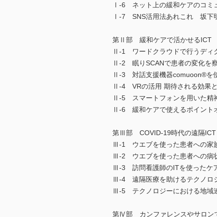
Ⅰ-6 ネット上の緩和ケアのコミ
Ⅰ-7 SNS活用法あれこれ 坂下
第Ⅱ部 緩和ケアで活かせるICT
Ⅱ-1 ワードクラウドで行うディ
Ⅱ-2 眠りSCANで患者の変化
Ⅱ-3 対話支援機器comuoo
Ⅱ-4 VRの活用 期待される効
Ⅱ-5 スマートフォンを用いた精
Ⅱ-6 緩和ケアで使えるポイン
第Ⅲ部 COVID-19時代の遠隔ICT
Ⅲ-1 ウエブを使った患者への家
Ⅲ-2 ウエブを使った患者への病
Ⅲ-3 訪問看護師のITを使ったケ
Ⅲ-4 遠隔医療を助けるテクノロ
Ⅲ-5 テクノロジーにおける地域
第Ⅳ部 カンファレンスやサロンで