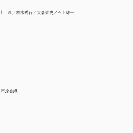
 永山 淳／柏木秀行／大森崇史／石上雄一
 市原香織