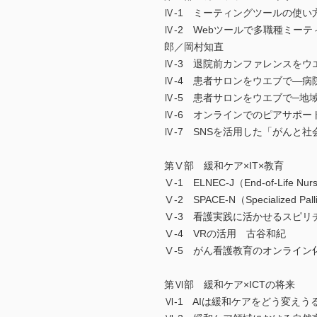
Ⅳ-1 ミーティングツールの使い
Ⅳ-2 Webツールで多職種ミー
郎／岡村知直
Ⅳ-3 退院前カンファレンスをウ
Ⅳ-4 患者サロンをウエブで―病
Ⅳ-5 患者サロンをウエブで─
Ⅳ-6 オンラインでのピアサポー
Ⅳ-7 SNSを活用した「がんと
第Ⅴ部 緩和ケア×IT×教育
Ⅴ-1 ELNEC-J（End-of-Life Nur
Ⅴ-2 SPACE-N（Specialized P
Ⅴ-3 看護実践に活かせるスピ
Ⅴ-4 VRの活用 古谷和紀
Ⅴ-5 がん看護教育のオンライン
第Ⅵ部 緩和ケア×ICTの将来
Ⅵ-1 AIは緩和ケアをどう変え