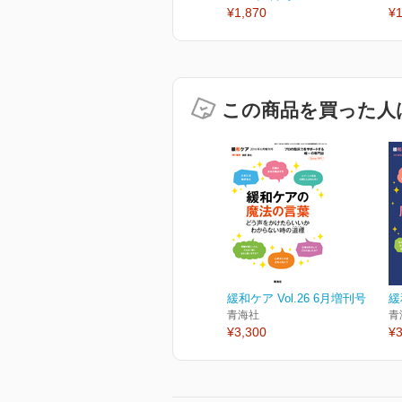
¥1,870
¥1
この商品を買った人
緩和ケア Vol.26 6月増刊号
緩
青海社
青
¥3,300
¥3