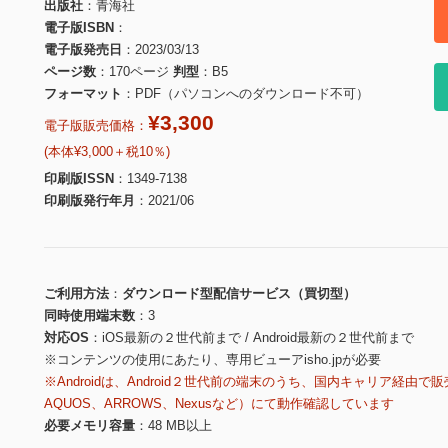
出版社
青海社
電子版ISBN
電子版発売日
2023/03/13
ページ数
170ページ
判型
B5
フォーマット
PDF（パソコンへのダウンロード不可）
¥3,300
電子版販売価格：
(本体¥3,000＋税10％)
印刷版ISSN
1349-7138
印刷版発行年月
2021/06
ご利用方法
ダウンロード型配信サービス（買切型）
同時使用端末数
3
対応OS
iOS最新の２世代前まで / Android最新の２世代前まで
※コンテンツの使用にあたり、専用ビューアisho.jpが必要
※Androidは、Android２世代前の端末のうち、国内キャリア経由で販
AQUOS、ARROWS、Nexusなど）にて動作確認しています
必要メモリ容量
48 MB以上