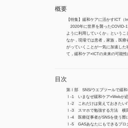
概要
【特集】緩和ケアに活かすICT（Informat
2020年に世界を襲ったCOVI
ように利用していくか」というこ
なか，現場では患者，家族，医療
がっていくことが一気に加速した
て，緩和ケア×ICTの未来の可能
目次
第Ⅰ部 SNS/ウエブツールで緩
Ⅰ-1 いまなぜ緩和ケア×Webが
Ⅰ-2 これだけは覚えておきたい
Ⅰ-3 スマホで勉強する方法 横
Ⅰ-4 医療従事者がSNSを使う
Ⅰ-5 GASあなたにもできるプ