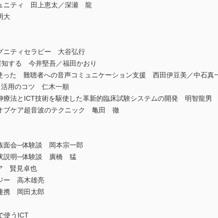
ュニティ 田上恵太／深瀬 龍
明大
グニティセラピー 大谷弘行
を察知する 今井堅吾／福田かおり
n®を使った 難聴者への音声コミュニケーション支援 西田伊豆美／中石真
果と活用のコツ 仁木一順
神療法とICT技術を駆使した革新的臨床試験システムの開発 明智龍男
トオブケア超音波のテクニック 亀田 徹
族面会─体験談 岡本宗一郎
状説明─体験談 廣橋 猛
ア 賢見卓也
ジー 高木雄亮
連携 岡田太郎
使うICT