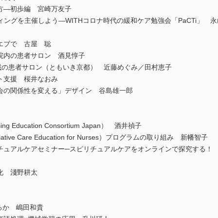
方―初歩編 宮崎万友子
ティングを主催しよう―WITHコロナ時代の緩和ケア勉強会「PaCTi」
エブで 古屋 聡
院内の患者サロン 酒見惇子
地域の患者サロン（ともいき京都） 近藤めぐみ／田村恵子
ト支援 桜井なおみ
社会の関係性を変える」デザイン 谷島雄一郎
sing Education Consortium Japan） 酒井禎子
alliative Care Education for Nurses）プログラムの取り組み 新幡智子
リチュアルケアセミナー─スピリチュアルケアをオンラインで探究する！
化 淺野耕太
うるか 嶋田和貴