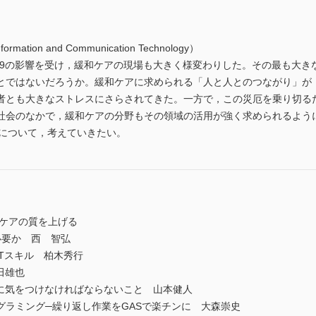
ion and Communication Technology）
D-19の影響を受け，緩和ケアの現場も大きく様変わりした。その最も大き
とではないだろうか。緩和ケアに求められる「人と人とのつながり」が
者とも大きなストレスにさらされてきた。一方で，この災厄を乗り切る
社会のなかで，緩和ケアの分野もその領域の活用が強く求められるよう
性について，考えていきたい。
和ケアの質を上げる
必要か 西 智弘
ITスキル 柏木秀行
田雄也
際に気をつけなければならないこと 山本健人
ログラミング─繰り返し作業をGASで楽チンに 大森崇史