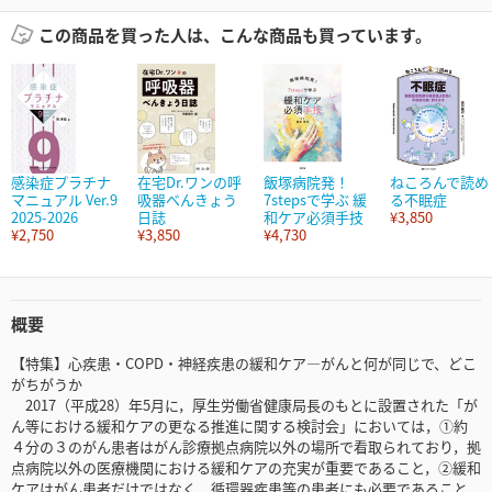
この商品を買った人は、こんな商品も買っています。
感染症プラチナ
在宅Dr.ワンの呼
飯塚病院発！
ねころんで読め
マニュアル Ver.9
吸器べんきょう
7stepsで学ぶ 緩
る不眠症
2025-2026
日誌
和ケア必須手技
¥3,850
¥2,750
¥3,850
¥4,730
概要
【特集】心疾患・COPD・神経疾患の緩和ケア―がんと何が同じで、どこ
がちがうか
2017（平成28）年5月に，厚生労働省健康局長のもとに設置された「が
ん等における緩和ケアの更なる推進に関する検討会」においては，①約
４分の３のがん患者はがん診療拠点病院以外の場所で看取られており，拠
点病院以外の医療機関における緩和ケアの充実が重要であること，②緩和
ケアはがん患者だけではなく，循環器疾患等の患者にも必要であること，