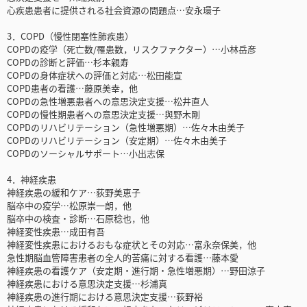
心疾患患者に提供される社会資源の問題点…安永環子
3．COPD（慢性閉塞性肺疾患）
COPDの疫学（死亡数/罹患数，リスクファクター）…小林岳彦
COPDの診断と評価…杉本親寿
COPDの身体症状への評価と対応…松田能宣
COPD患者の看護…藤原美幸，他
COPDの急性増悪患者への意思決定支援…松井直人
COPDの慢性期患者への意思決定支援…與野木剛
COPDのリハビリテーション（急性増悪期）…佐々木由美子
COPDのリハビリテーション（安定期）…佐々木由美子
COPDのソーシャルサポート…小出志保
4．神経疾患
神経疾患の緩和ケア…荻野美恵子
脳卒中の疫学…松原崇一朗，他
脳卒中の検査・診断…石原稔也，他
神経変性疾患…成田有吾
神経変性疾患におけるおもな症状とその対応…富永奈保美，他
急性期脳血管障害患者の全人的苦痛に対する看護…藤本愛
神経疾患の看護ケア（安定期・進行期・急性増悪期）…野田涼子
神経疾患における意思決定支援…杉浦真
神経疾患の進行期における意思決定支援…荻野裕