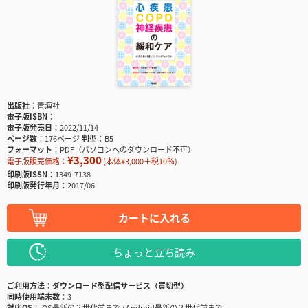
出版社
青海社
電子版ISBN
電子版発売日
2022/11/14
ページ数
176ページ
判型
B5
フォーマット
PDF（パソコンへのダウンロード不可）
¥3,300
電子版販売価格：
(本体¥3,000＋税10％)
印刷版ISSN
1349-7138
印刷版発行年月
2017/06
カートに入れる
ちょっと立ち読み
ご利用方法
ダウンロード型配信サービス（買切型）
同時使用端末数
3
対応OS
iOS最新の２世代前まで / Android最新の２世代前まで