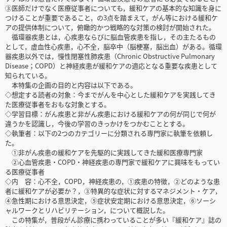
③医師だけでなく医療従事者についても，緩和ケアの基本的な知識を身に
つけることが重要であること，の3点を踏まえて，がん等における緩和ケ
アの提供体制について，俯瞰的かつ戦略的な対策の検討が開始された。
循環器疾患とは，心疾患ならびに脳血管疾患を指し，その主たるもの
として，虚血性心疾患，心不全，脳卒中（脳梗塞，脳出血）がある。循環
器疾患以外では，慢性閉塞性肺疾患（Chronic Obstructive Pulmonary
Disease；COPD）と神経疾患が緩和ケアの適応となる重要な疾患として
知られている。
本特集の企画の目的と内容は以下である。
◇想定する読者の対象：今までがんを中心とした緩和ケアを実践してき
た医療従事者をおもな対象とする。
◇学習目標：がん疾患と非がん疾患における緩和ケアの何が同じで何が
違うかを認識し，今後の学習のきっかけをつかむこととする。
◇執筆者：以下の2つのカテゴリーに分類される専門家に執筆を依頼し
た。
①非がん疾患の緩和ケアを先駆的に実践してきた緩和医療専門家
②心血管疾患・COPD・神経疾患の専門家で緩和ケアに興味をもってい
る医療従事者
◇内 容：心不全，COPD，神経疾患の，①疾患の特徴，②どのような患
者に緩和ケアが必要か？，③特異的な症状に対するマネジメント・ケア，
④急性期における意思決定，⑤症状安定期における意思決定，⑥ソーシ
ャルワークとリハビリテーション，について概説した。
この特集が，普段がん診療に携わっていることが多い『緩和ケア』誌の