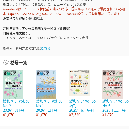
※コンテンツの使用にあたり、専用ビューアisho.jpが必要
※Androidは、Android２世代前の端末のうち、国内キャリア経由で販売されている端
末（Xperia、GALAXY、AQUOS、ARROWS、Nexusなど）にて動作確認しています
必要メモリ容量
66 MB以上
ご利用方法
アクセス型配信サービス（買切型）
同時使用端末数
1
※インターネット経由でのWEBブラウザによるアクセス参照
※導入・利用方法の詳細は
こちら
巻号一覧
緩和ケア Vol.36
緩和ケア Vol.36
緩和ケア Vol.35
緩和ケア Vol.35
No.2
No.1
増刊
No.6
2026年3月号
2026年1月号
2025年6月増刊
2025年11月号
¥1,870
¥1,870
¥3,520
¥1,870