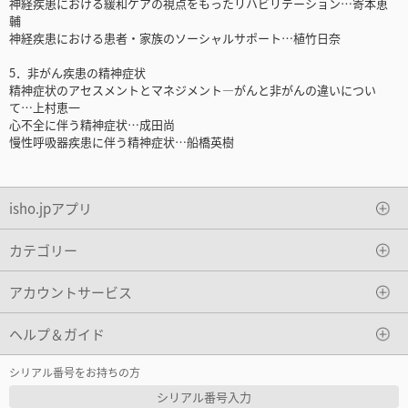
神経疾患における緩和ケアの視点をもったリハビリテーション…寄本恵
輔
神経疾患における患者・家族のソーシャルサポート…植竹日奈
5．非がん疾患の精神症状
精神症状のアセスメントとマネジメント―がんと非がんの違いについ
て…上村恵一
心不全に伴う精神症状…成田尚
慢性呼吸器疾患に伴う精神症状…船橋英樹
isho.jpアプリ
カテゴリー
アカウントサービス
ヘルプ＆ガイド
シリアル番号をお持ちの方
シリアル番号入力