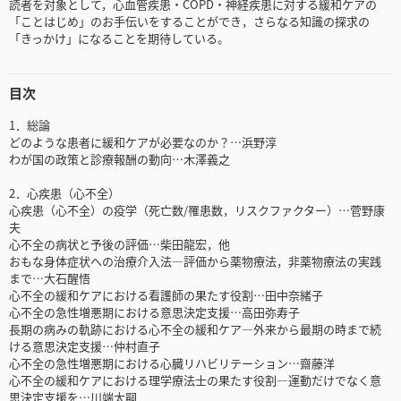
読者を対象として，心血管疾患・COPD・神経疾患に対する緩和ケアの
「ことはじめ」のお手伝いをすることができ，さらなる知識の探求の
「きっかけ」になることを期待している。
目次
1．総論
どのような患者に緩和ケアが必要なのか？…浜野淳
わが国の政策と診療報酬の動向…木澤義之
2．心疾患（心不全）
心疾患（心不全）の疫学（死亡数/罹患数，リスクファクター）…菅野康
夫
心不全の病状と予後の評価…柴田龍宏，他
おもな身体症状への治療介入法―評価から薬物療法，非薬物療法の実践
まで…大石醒悟
心不全の緩和ケアにおける看護師の果たす役割…田中奈緒子
心不全の急性増悪期における意思決定支援…高田弥寿子
長期の病みの軌跡における心不全の緩和ケア―外来から最期の時まで続
ける意思決定支援…仲村直子
心不全の急性増悪期における心臓リハビリテーション…齋藤洋
心不全の緩和ケアにおける理学療法士の果たす役割―運動だけでなく意
思決定支援を…川端太嗣