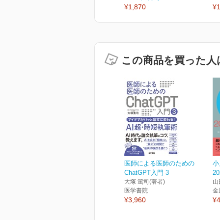
¥1,870
¥1
この商品を買った人
医師による医師のための
小
ChatGPT入門 3
2
大塚 篤司(著者)
山
医学書院
金
¥3,960
¥4