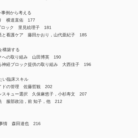
─事例から考える
 横道直佑 177
ブロック 里見絵理子 181
活と看護ケア 藤田かおり，山代亜紀子 185
を構築する
クへの取り組み 山田博英 190
る神経ブロック提供の取り組み 大西佳子 196
たい臨床スキル
イドの管理 佐藤哲観 202
レスキュー選択 久保麻悠子，小杉寿文 207
 服部政治，前 知子，他 212
事情 森田達也 216