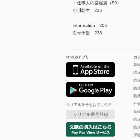
・仕事人の楽屋裏（59）
小川朝生 236
Information 206
次号予告 238
isho.jpアプリ
カ
基
臨
臨
臨
臨
社
シリアル番号をお持ちの方
基
シリアル番号登録
臨
臨
保