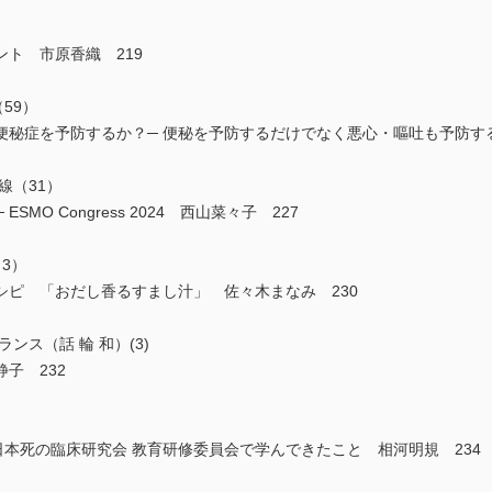
ト 市原香織 219
（59）
秘症を予防するか？─ 便秘を予防するだけでなく悪心・嘔吐も予防する
線（31）
MO Congress 2024 西山菜々子 227
3）
シピ 「おだし香るすまし汁」 佐々木まなみ 230
ンス（話 輪 和）(3)
子 232
本死の臨床研究会 教育研修委員会で学んできたこと 相河明規 234