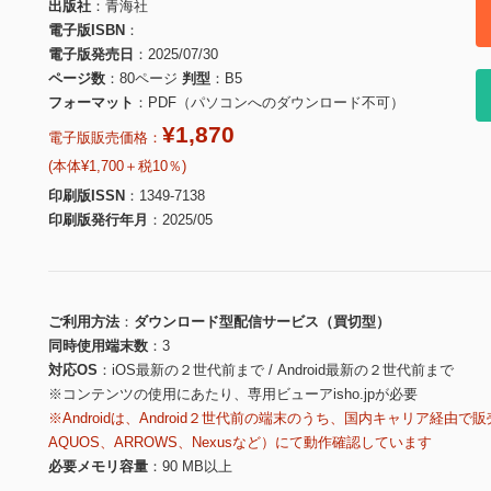
出版社
青海社
電子版ISBN
電子版発売日
2025/07/30
ページ数
80ページ
判型
B5
フォーマット
PDF（パソコンへのダウンロード不可）
¥1,870
電子版販売価格：
(本体¥1,700＋税10％)
印刷版ISSN
1349-7138
印刷版発行年月
2025/05
ご利用方法
ダウンロード型配信サービス（買切型）
同時使用端末数
3
対応OS
iOS最新の２世代前まで / Android最新の２世代前まで
※コンテンツの使用にあたり、専用ビューアisho.jpが必要
※Androidは、Android２世代前の端末のうち、国内キャリア経由で販
AQUOS、ARROWS、Nexusなど）にて動作確認しています
必要メモリ容量
90 MB以上