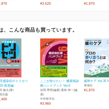
,870
¥3,520
¥1,870
は、こんな商品も買っています。
児感染症のトリセツ
ここが知りたい！ 糖尿病診
緩和ケア Vol.35 N
025 疾患編
療ハンドブック Ver.6
青海社
¥1,870
田 健太(著)
岩岡 秀明(編著) 栗林 伸一(編
原出版
著)
,400
中外医学社
¥3,960