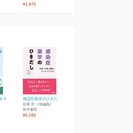
¥1,870
¥1,870
¥
o.4
感染症薬学のひきだし
松尾 宏一(他編集)
医学書院
¥5,280