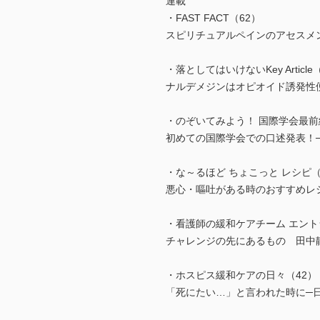
連載
・FAST FACT（62）
スピリチュアルペインのアセスメン
・落としてはいけないKey Article
ナルデメジンはオピオイド誘発性便
・のぞいてみよう！ 国際学会最前
初めての国際学会での口述発表！─ ES
・な～るほど ちょこっと レシピ（
悪心・嘔吐がある時のおすすめレ
・看護師の緩和ケアチーム エントラ
チャレンジの先にあるもの 田中静
・ホスピス緩和ケアの日々（42）
「死にたい…」と言われた時に─日