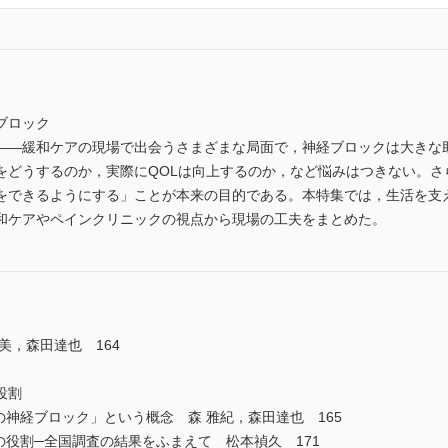
ブロック
――緩和ケアの現場で出会うさまざまな局面で，神経ブロックは大きな
をどうするのか，実際にQOLは向上するのか，など悩みはつきない。さ
をできるようにする」ことが本来の目的である。本特集では，生活を支
和ケアやペインクリニックの視点から現場の工夫をまとめた。
美，森田達也 164
役割
の神経ブロック」という概念 森 雅紀，森田達也 165
の役割─全国調査の結果をふまえて 松本禎久 171