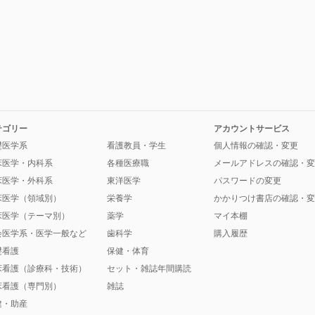
テゴリー
アカウントサービス
礎医学系
看護教員・学生
個人情報の確認・変更
床医学・内科系
各種医療職
メールアドレスの確認・変
床医学・外科系
東洋医学
パスワードの変更
床医学（領域別）
栄養学
かかりつけ書店の確認・変
床医学（テーマ別）
薬学
マイ本棚
会医学系・医学一般など
歯科学
購入履歴
礎看護
保健・体育
床看護（診療科・技術）
セット・雑誌年間購読
床看護（専門別）
雑誌
健・助産