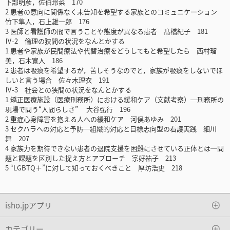
下部明彦，佐伯玲菜 170
2 患者の意向に関係なく未告知を希望する家族とのコミュニケーション
竹下隼人，石上雄一郎 176
3 医師と看護師の間で言うことや態度が異なる患者 髙橋紀子 181
Ⅳ-2 倫理の狭間の状況をなんとかする
1 患者や家族が民間療法や代替治療をどうしてもと希望したら 西村瑠
美，石木寛人 186
2 患者は吸痰を希望するが，苦しそうなのでと，家族が吸痰をしないでほ
しいと言う場合 佐々木理衣 191
Ⅳ-3 社会との狭間の状況をなんとかする
1 矯正医療施設（医療刑務所）における緩和ケア（文献考察）─刑務所の
現場で問う“人間らしさ” 大谷弘行 196
2 重症心身障害を抱える人への緩和ケア 河俣あゆみ 201
3 セクハラへの対応と予防─組織的対応と目標志向型の看護実践 細川
舞 207
4 家族力を期待できない患者の退院支援を困難にさせている正体とは─問
題と課題を区別した捉え方とアプローチ 宗好祐子 213
5 “LGBTQ＋”に対して知っておくべきこと 厚坊浩史 218
isho.jpアプリ
カテゴリー