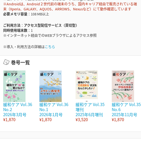
※Androidは、Android２世代前の端末のうち、国内キャリア経由で販売されている端
末（Xperia、GALAXY、AQUOS、ARROWS、Nexusなど）にて動作確認しています
必要メモリ容量
108 MB以上
ご利用方法
アクセス型配信サービス（買切型）
同時使用端末数
1
※インターネット経由でのWEBブラウザによるアクセス参照
※導入・利用方法の詳細は
こちら
巻号一覧
緩和ケア Vol.36
緩和ケア Vol.36
緩和ケア Vol.35
緩和ケア Vol.35
No.2
No.1
増刊
No.6
2026年3月号
2026年1月号
2025年6月増刊
2025年11月号
¥1,870
¥1,870
¥3,520
¥1,870