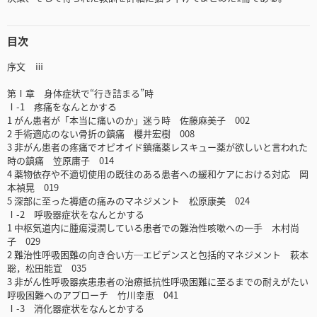
目次
序文 ⅲ
第Ⅰ章 身体症状で“行き詰まる”時
Ⅰ-1 疼痛をなんとかする
1 がん患者が「本当に痛いのか」迷う時 佐藤麻美子 002
2 手術適応のない骨折の鎮痛 櫻井宏樹 008
3 非がん患者の疼痛でオピオイド鎮痛薬レスキュー薬が欲しいと言われた
時の鎮痛 笠原庸子 014
4 薬物依存や不適切使用の既往のある患者への緩和ケアにおける対応 岡
本禎晃 019
5 深部に至った褥瘡の痛みのマネジメント 松原康美 024
Ⅰ-2 呼吸器症状をなんとかする
1 中枢気道内に腫瘍浸潤している患者での難治性咳嗽への一手 木村尚
子 029
2 難治性呼吸困難の向き合い方─エビデンスと包括的マネジメント 萩本
聡，松田能宣 035
3 非がん性呼吸器疾患患者の治療抵抗性呼吸困難に至るまでの耐えがたい
呼吸困難へのアプローチ 竹川幸恵 041
Ⅰ-3 消化器症状をなんとかする