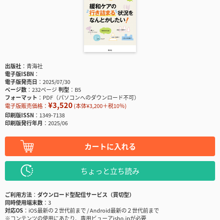
出版社
青海社
電子版ISBN
電子版発売日
2025/07/30
ページ数
232ページ
判型
B5
フォーマット
PDF（パソコンへのダウンロード不可）
¥3,520
電子版販売価格：
(本体¥3,200＋税10％)
印刷版ISSN
1349-7138
印刷版発行年月
2025/06
カートに入れる
ちょっと立ち読み
ご利用方法
ダウンロード型配信サービス（買切型）
同時使用端末数
3
対応OS
iOS最新の２世代前まで / Android最新の２世代前まで
※コンテンツの使用にあたり、専用ビューアisho.jpが必要