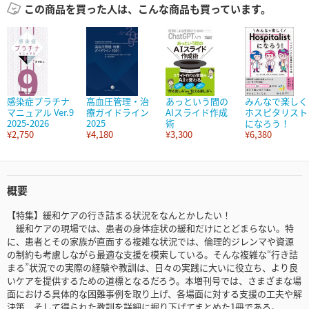
この商品を買った人は、こんな商品も買っています。
感染症プラチナ
高血圧管理・治
あっという間の
みんなで楽しく
マニュアル Ver.9
療ガイドライン
AIスライド作成
ホスピタリスト
2025-2026
2025
術
になろう！
¥2,750
¥4,180
¥3,300
¥6,380
概要
【特集】緩和ケアの行き詰まる状況をなんとかしたい！
緩和ケアの現場では、患者の身体症状の緩和だけにとどまらない。特
に、患者とその家族が直面する複雑な状況では、倫理的ジレンマや資源
の制約も考慮しながら最適な支援を模索している。そんな複雑な“行き詰
まる”状況での実際の経験や教訓は、日々の実践に大いに役立ち、より良
いケアを提供するための道標となるだろう。本増刊号では、さまざまな場
面における具体的な困難事例を取り上げ、各場面に対する支援の工夫や解
決策、そして得られた教訓を詳細に掘り下げてまとめた1冊である。