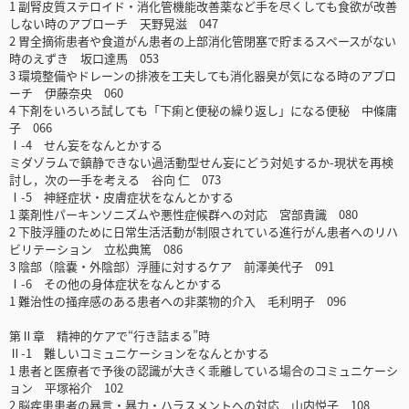
1 副腎皮質ステロイド・消化管機能改善薬など手を尽くしても食欲が改善
しない時のアプローチ 天野晃滋 047
2 胃全摘術患者や食道がん患者の上部消化管閉塞で貯まるスペースがない
時のえずき 坂口達馬 053
3 環境整備やドレーンの排液を工夫しても消化器臭が気になる時のアプロ
ーチ 伊藤奈央 060
4 下剤をいろいろ試しても「下痢と便秘の繰り返し」になる便秘 中條庸
子 066
Ⅰ-4 せん妄をなんとかする
ミダゾラムで鎮静できない過活動型せん妄にどう対処するか-現状を再検
討し，次の一手を考える 谷向 仁 073
Ⅰ-5 神経症状・皮膚症状をなんとかする
1 薬剤性パーキンソニズムや悪性症候群への対応 宮部貴識 080
2 下肢浮腫のために日常生活活動が制限されている進行がん患者へのリハ
ビリテーション 立松典篤 086
3 陰部（陰嚢・外陰部）浮腫に対するケア 前澤美代子 091
Ⅰ-6 その他の身体症状をなんとかする
1 難治性の掻痒感のある患者への非薬物的介入 毛利明子 096
第Ⅱ章 精神的ケアで“行き詰まる”時
Ⅱ-1 難しいコミュニケーションをなんとかする
1 患者と医療者で予後の認識が大きく乖離している場合のコミュニケーシ
ョン 平塚裕介 102
2 脳疾患患者の暴言・暴力・ハラスメントへの対応 山内悦子 108