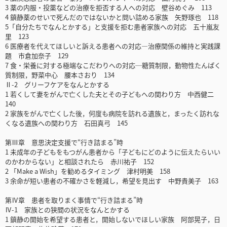
3 薬の内服・投薬などの治療を拒否する人への対応 壁谷めぐみ 113
4 鎮静薬のせいで死んだのではないかと問い詰める家族 矢野琢也 118
5「自分たちでなんとかする」と支援を拒む患者家族への対応 五十嵐友
里 123
6 医療者を代えてほしいと訴える患者への対応―治療関係の維持と実践課
題 市倉加奈子 129
7 食・栄養に対する極端なこだわりへの対応─糖質制限，動物性たんぱく
質制限，野菜中心 腰本さおり 134
Ⅱ-2 グリーフケアをなんとかする
1 若くして妻をがんで亡くした夫とその子どもへの関わり方 中西健二
140
2 家族をがんで亡くした後，何度も病院を訪れる遺族と，まったく訪れな
くなる遺族への関わり方 石田真弓 145
第Ⅲ章 意思決定支援で“行き詰まる”時
1 未成年の子どもをもつがん患者から「子どもにどのように伝えたらいい
のかわからない」と相談されたら 赤川祐子 152
2 「Make a Wish」を勧めるタイミング 津村明美 158
3 余命が短い患者の不確かさを軽減し，希望を見出す 中野貴美子 163
第Ⅳ章 患者を取りまく事情で“行き詰まる”時
Ⅳ-1 家族との狭間の状況をなんとかする
1 鎮静の開始を希望する患者と，開始しないでほしい家族 阿部晃子，日