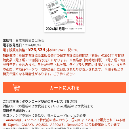
出版社
日本看護協会出版会
電子版発売日
2024/01/18
¥26,334
電子版販売価格：
(本体¥23,940＋税10％)
特記事項
※日本看護協会出版会発行の日本看護協会機関誌『看護』の2024年 年間購
読商品（電子版・12冊発行予定）になります。本商品は［臨時増刊号］（電子版・3冊
発行予定）を含みます。各号が発売され次第、ライブラリ画面に追加されます。またそ
の都度、本商品ページの「収録商品』に追加された号が表示されます。 ※冊子版より
発売が遅くなる可能性があります。ご了承ください
カートに入れる
ご利用方法
ダウンロード型配信サービス（買切型）
対応OS
iOS最新の２世代前まで / Android最新の２世代前まで
同時使用端末数
3
※コンテンツの使用にあたり、専用ビューアisho.jpが必要
※Androidは、Android２世代前の端末のうち、国内キャリア経由で販売されている端
末（Xperia、GALAXY、AQUOS、ARROWS、Nexusなど）にて動作確認しています