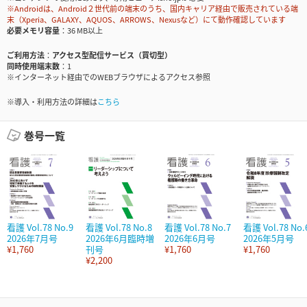
※Androidは、Android２世代前の端末のうち、国内キャリア経由で販売されている端
末（Xperia、GALAXY、AQUOS、ARROWS、Nexusなど）にて動作確認しています
必要メモリ容量
36 MB以上
ご利用方法
アクセス型配信サービス（買切型）
同時使用端末数
1
※インターネット経由でのWEBブラウザによるアクセス参照
※導入・利用方法の詳細は
こちら
巻号一覧
看護 Vol.78 No.9
看護 Vol.78 No.8
看護 Vol.78 No.7
看護 Vol.78 No.
2026年7月号
2026年6月臨時増
2026年6月号
2026年5月号
¥1,760
刊号
¥1,760
¥1,760
¥2,200