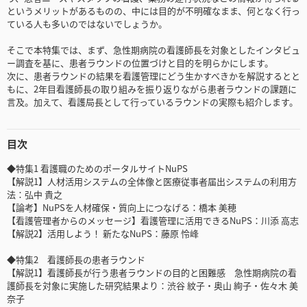
というメリットがあるものの、中には目的が不明確なまま、何となく行っ
ている人も多いのではないでしょうか。
そこで本特集では、まず、急性期病院の看護師長を対象としたインタビュ
ー調査を基に、患者ラウンドの位置づけと目的を明らかにします。
次に、患者ラウンドの結果を看護管理にどう生かすべきかを解説するとと
もに、2年目看護師長の取り組みを振り返りながら患者ラウンドの課題に
言及。加えて、看護局長として行っているラウンドの実際も紹介します。
目次
◆特集1 看護職のためのポータルサイトNuPS
【解説1】人材活用システムの全体像と医療従事者届出システムの利用方
法：弘中 貴之
【論考】NuPSを人材確保・質向上につなげる：橋本 美穂
【看護管理者からのメッセージ】看護管理に活用できるNuPS：川添 高志
【解説2】活用しよう！ 新たなNuPS：藤原 怜峰
◆特集2 看護師長の患者ラウンド
【解説1】看護師長が行う患者ラウンドの目的と困難感 急性期病院の看
護師長を対象に実施した研究結果より：渋谷 紋子・奥山 絢子・佐々木 美
奈子