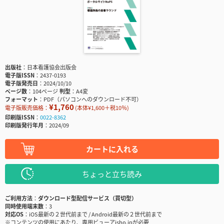
出版社
日本看護協会出版会
電子版ISSN
2437-0193
電子版発売日
2024/10/10
ページ数
104ページ
判型
A4変
フォーマット
PDF（パソコンへのダウンロード不可）
¥1,760
電子版販売価格：
(本体¥1,600＋税10％)
印刷版ISSN
0022-8362
印刷版発行年月
2024/09
カートに入れる
ちょっと立ち読み
ご利用方法
ダウンロード型配信サービス（買切型）
同時使用端末数
3
対応OS
iOS最新の２世代前まで / Android最新の２世代前まで
※コンテンツの使用にあたり、専用ビューアisho.jpが必要