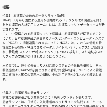
概要
特集1 看護職のためのポータルサイトNuPS
2024年11月から国による運用が開始される「デジタル改革関連法を踏ま
えた看護職の人材活用システム」には、看護職キャリアデータベースが新
設されます。
この中で管理される看護職キャリア情報は、看護職個人が同意すること
により、日本看護協会が運営するナースセンター・コンピュータ・システ
ム（NCCS）に情報連携されます。さらにNCCSには、これらの情報を看
護職自身が閲覧・管理できるポータルサイトNuPS（ナップス）が新設さ
れ、看護職1人ひとりが将来のキャリアについて検討し、より適切なスキ
ルアップの支援が受けられるようになります。
本特集では、厚生労働省より人材活用システムの全体像を概観し、日本
看護協会よりNuPSが必要とされる背景や開設の経緯、NuPSによる看護
職の質向上と確保の実現への期待、その利用方法などについて解説しま
す。
特集２：看護師長の患者ラウンド
病棟の看護師長が担う業務の1つに「患者ラウンド」があります。
患者ラウンドは、日常的に入院患者のベッドサイドを訪問することであ
り、患者ニーズやスタッフの看護、業務の遂行状況などの情報が得られる