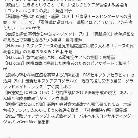
【映画と、生きるということ（10）】優しさとケアが循環する居場所
『コット、はじまりの夏』：渡辺 裕子
【看護職に選ばれる病院・施設（16）】兵庫県ナースセンターからの提
案！ 今！ ここで、「看護職に選ばれる」職場とは？どういうことかを考
えたい！：小林 孝代
【看護と経営 事例から学ぶマネジメント（7）】［実践編①］病院経営を
考える上で重要となる3つの視点：鳥海 和輝
【N.Focus】スタッフナースの意見を組織運営に取り入れる「ナースの代
表者会議」の10年のあゆみ：鈴木 千晴
【N.Focus】急性期病院における認知症ケアへの挑戦：島橋 誠
【N.Focus】医療事故に直面した医療者のためのピアサポート：和田 仁
孝
【患者の望む在宅医療を実現する退院支援「PASセルフケアセラピィ」の
活用（9）】最新セルフケアプログラム⑦ 治療的援助関係の展開 グラ
ウンドメイトリックス：宇佐美 しおり
【医療安全TOPICS（167）】訪問看護における医療事故の現状 あんし
ん総合保険事故報告から：大竹 尊典
【医療行政なるほど塾】高齢社会対策大綱改定へ報告書まとまる 地域
包括ケアシステムのいっそうの推進を提言：「社会保険旬報」編集部
【厚生行政ウォッチング】株式会社グローバルヘルスコンサルティング・
ジャパンGem Med 編集部