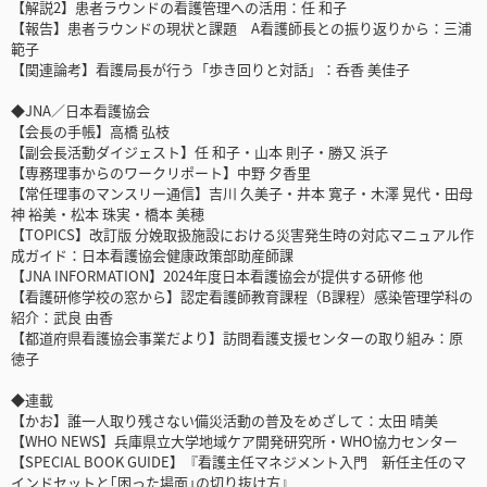
【解説2】患者ラウンドの看護管理への活用：任 和子
【報告】患者ラウンドの現状と課題 A看護師長との振り返りから：三浦
範子
【関連論考】看護局長が行う「歩き回りと対話」：呑香 美佳子
◆JNA／日本看護協会
【会長の手帳】高橋 弘枝
【副会長活動ダイジェスト】任 和子・山本 則子・勝又 浜子
【専務理事からのワークリポート】中野 夕香里
【常任理事のマンスリー通信】吉川 久美子・井本 寛子・木澤 晃代・田母
神 裕美・松本 珠実・橋本 美穂
【TOPICS】改訂版 分娩取扱施設における災害発生時の対応マニュアル作
成ガイド：日本看護協会健康政策部助産師課
【JNA INFORMATION】2024年度日本看護協会が提供する研修 他
【看護研修学校の窓から】認定看護師教育課程（B課程）感染管理学科の
紹介：武良 由香
【都道府県看護協会事業だより】訪問看護支援センターの取り組み：原
徳子
◆連載
【かお】誰一人取り残さない備災活動の普及をめざして：太田 晴美
【WHO NEWS】兵庫県立大学地域ケア開発研究所・WHO協力センター
【SPECIAL BOOK GUIDE】『看護主任マネジメント入門 新任主任のマ
インドセットと｢困った場面｣の切り抜け方』