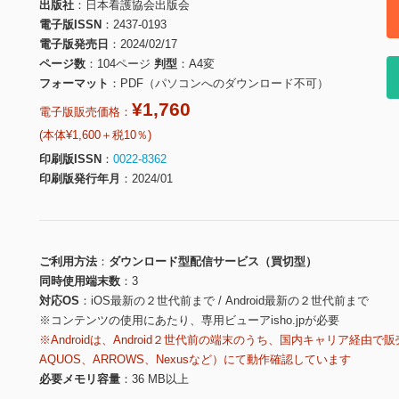
出版社
日本看護協会出版会
電子版ISSN
2437-0193
電子版発売日
2024/02/17
ページ数
104ページ
判型
A4変
フォーマット
PDF（パソコンへのダウンロード不可）
¥1,760
電子版販売価格：
(本体¥1,600＋税10％)
印刷版ISSN
0022-8362
印刷版発行年月
2024/01
ご利用方法
ダウンロード型配信サービス（買切型）
同時使用端末数
3
対応OS
iOS最新の２世代前まで / Android最新の２世代前まで
※コンテンツの使用にあたり、専用ビューアisho.jpが必要
※Androidは、Android２世代前の端末のうち、国内キャリア経由で販
AQUOS、ARROWS、Nexusなど）にて動作確認しています
必要メモリ容量
36 MB以上