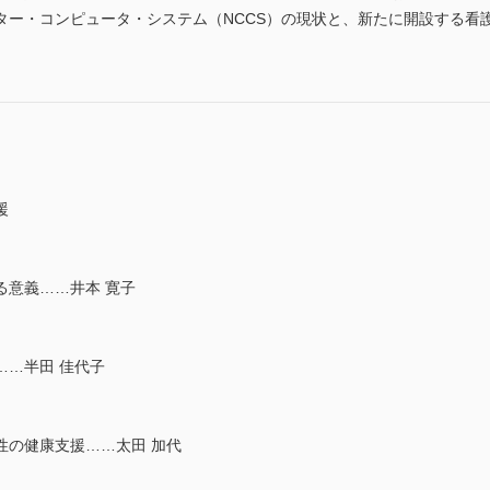
ター・コンピュータ・システム（NCCS）の現状と、新たに開設する看
援
る意義……井本 寛子
……半田 佳代子
性の健康支援……太田 加代