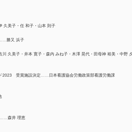
 久美子・任 和子・山本 則子
……勝又 浜子
川 久美子・井本 寛子・森内 みね子・木澤 晃代・田母神 裕美・中野 
2023 受賞施設決定……日本看護協会労働政策部看護労働課
他
……森井 理恵