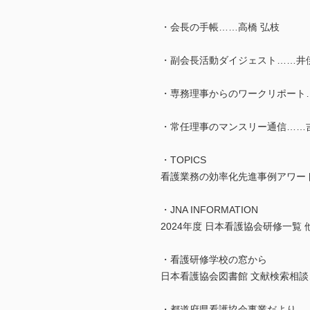
・会長の手帳……高橋 弘枝
・副会長活動ダイジェスト……井伊
・専務理事からのワークリポート
・常任理事のマンスリー通信……吉
・TOPICS
看護業務の効率化先進事例アワード
・JNA INFORMATION
2024年度 日本看護協会研修一覧 
・看護研修学校の窓から
日本看護協会図書館 文献検索相談
・都道府県看護協会事業だより