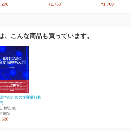
,200
¥1,760
¥1,760
は、こんな商品も買っています。
護学のための多変量解析
門
山 和弘(著)
学書院
,620