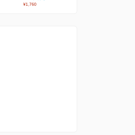
¥1,760
¥2,200
¥