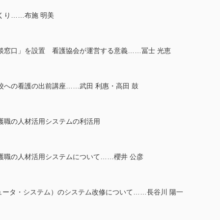
くり……布施 明美
談窓口」を設置 看護協会が運営する意義……冨士 光恵
への看護の出前講座……武田 利惠・高田 鼓
護職の人材活用システムの利活用
護職の人材活用システムについて……櫻井 公彦
ュータ・システム）のシステム改修について……長谷川 陽一