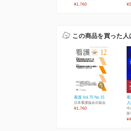
¥1,760
¥2
この商品を買った人
看護 Vol.75 No.15
看
日本看護協会出版会
入
¥1,760
中
医
¥4