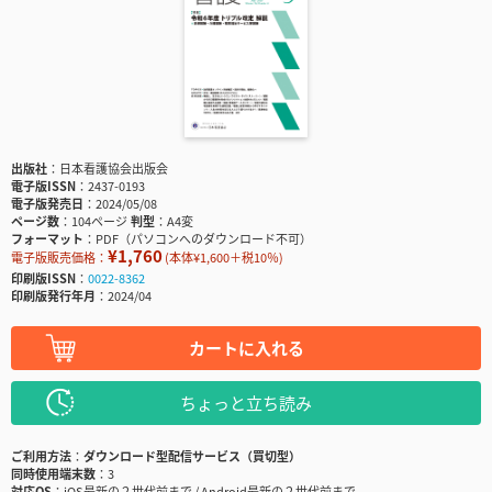
出版社
日本看護協会出版会
電子版ISSN
2437-0193
電子版発売日
2024/05/08
ページ数
104ページ
判型
A4変
フォーマット
PDF（パソコンへのダウンロード不可）
¥1,760
電子版販売価格：
(本体¥1,600＋税10％)
印刷版ISSN
0022-8362
印刷版発行年月
2024/04
カートに入れる
ちょっと立ち読み
ご利用方法
ダウンロード型配信サービス（買切型）
同時使用端末数
3
対応OS
iOS最新の２世代前まで / Android最新の２世代前まで