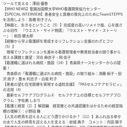
ツールで支える：澤田 優香
【WHO NEWS】聖路加国際大学WHO看護開発協力センター
【SPECIAL INTERVIEW】患者安全と医療の質向上のためにTeamSTEPPS
を活用しよう：髙橋 則子さん
【映画と、生きるということ（5）】完成度の高いリメイク版、心を揺さ
ぶる旧作 『ウエスト・サイド物語』『ウエスト・サイド・ストーリ
ー』：岩田 健太郎
【経験から学ぶ看護師を育成するリフレクション支援のわざとコツ
（5）】
現場でリフレクションを進める看護管理者や教育担当者の困り事から
見える課題と展望：河合 麻衣子・岡 佳子
【看護職に選ばれる病院・施設（14）】青森県ナースセンターからの提
案！
青森県の「看護職に選ばれる病院・施設」の取り組み：須藤 裕子・田
沢 政子・豊木 利志子・白坂 町子
【患者の望む在宅医療を実現する退院支援】「PASセルフケアセラピィ」
の活用（4）
最新セルフケアプログラム④ セルフケア上の目標とセルフケアプロ
グラム：宇佐美 しおり
【看護と経営（2）】解説編 経営層との共通認識をはかるための経営指
標の理解①：小野田 舞
【人生の終焉を迎える人にどう語りかけるか？（11）】あふれ出る幸せ
の水で人生の終焉を迎える人を支える：岩城 典子 コメント：内田 陽子