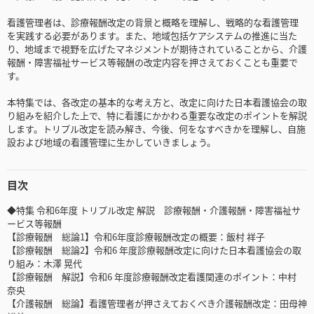
看護管理者は、診療報酬改定の背景と概略を理解し、戦略的な看護管理
を実践する必要があります。また、地域包括ケアシステムの推進に当た
り、地域まで視野を広げたマネジメントが期待されていることから、介護
報酬・障害福祉サービス等報酬の改定内容を押さえておくことも重要で
す。
本特集では、各改定の基本的な考え方と、改定に向けた日本看護協会の取
り組みを紹介した上で、特に看護にかかわる重要な改定のポイントを解説
します。トリプル改定を読み解き、今後、何をなすべきかを理解し、自施
設および地域の看護管理に生かしていきましょう。
目次
◆特集 令和6年度 トリプル改定 解説 診療報酬・介護報酬・障害福祉サ
ービス等報酬
【診療報酬 総論1】令和6年度診療報酬改定の概要：飯村 祥子
【診療報酬 総論2】令和6 年度診療報酬改定に向けた日本看護協会の取
り組み：木澤 晃代
【診療報酬 解説】令和6 年度診療報酬改定看護関連のポイント：中村
奈央
【介護報酬 総論】看護管理者が押さえておくべき介護報酬改定：田母神