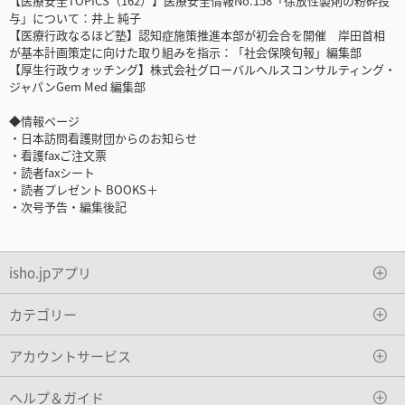
【医療安全TOPICS（162）】医療安全情報No.158「徐放性製剤の粉砕投
与」について：井上 純子
【医療行政なるほど塾】認知症施策推進本部が初会合を開催 岸田首相
が基本計画策定に向けた取り組みを指示：「社会保険旬報」編集部
【厚生行政ウォッチング】株式会社グローバルヘルスコンサルティング・
ジャパンGem Med 編集部
◆情報ページ
・日本訪問看護財団からのお知らせ
・看護faxご注文票
・読者faxシート
・読者プレゼント BOOKS＋
・次号予告・編集後記
isho.jpアプリ
カテゴリー
アカウントサービス
ヘルプ＆ガイド