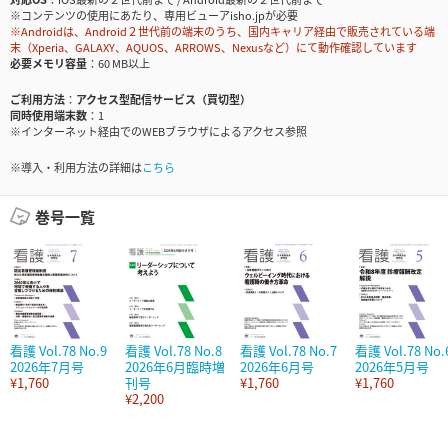
※コンテンツの使用にあたり、専用ビューアisho.jpが必要
※Androidは、Android２世代前の端末のうち、国内キャリア経由で販売されている端
末（Xperia、GALAXY、AQUOS、ARROWS、Nexusなど）にて動作確認しています
必要メモリ容量
60 MB以上
ご利用方法
アクセス型配信サービス（買切型）
同時使用端末数
1
※インターネット経由でのWEBブラウザによるアクセス参照
※導入・利用方法の詳細は
こちら
巻号一覧
看護 Vol.78 No.9
看護 Vol.78 No.8
看護 Vol.78 No.7
看護 Vol.78 No.
2026年7月号
2026年6月臨時増
2026年6月号
2026年5月号
¥1,760
刊号
¥1,760
¥1,760
¥2,200