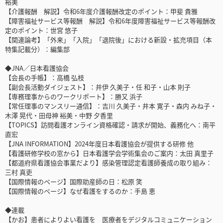
裕美
【介護報酬 解説】令和6年度介護報酬改定のポイント：甲斐 貴雅
【障害福祉サービス等報酬 解説】令和6年度障害福祉サービス等報酬改
定のポイント：世宮 悠子
【関連論考】「外来」「入院」「退院後」における新設・拡充項目（本
特集記載分）：編集部
◆JNA／日本看護協会
【会長の手帳】：高橋 弘枝
【副会長活動ダイジェスト】：井伊 久美子・任 和子・山本 則子
【専務理事からのワークリポート】：勝又 浜子
【常任理事のマンスリー通信】：吉川 久美子・井本 寛子・森内 みね子・
木澤 晃代・田母神 裕美・中野 夕香里
【TOPICS】訪問看護オンライン資格確認・請求が開始、義務化へ：南平
直宏
【JNA INFORMATION】2024年度日本看護協会が提供する研修 他
【看護研修学校の窓から】日本看護学会学術集会のご案内：太田 真里子
【都道府県看護協会事業だより】感染管理認定看護師養成の取り組み：
三村 真吏
【国際情報のページ】国際助産師の日：松原 笑
【国際情報のページ】なぜ看護をするのか：手島 恵
◆連載
【かお】患者によりよい看護を 医療者をデジタルコミュニケーション