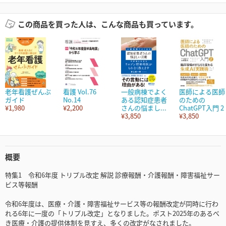
この商品を買った人は、こんな商品も買っています。
老年看護ぜんぶ
看護 Vol.76
一般病棟でよく
医師による医師
ガイド
No.14
ある認知症患者
のための
¥1,980
¥2,200
さんの悩まし...
ChatGPT入門 2
¥3,850
¥3,850
概要
特集1 令和6年度 トリプル改定 解説 診療報酬・介護報酬・障害福祉サー
ビス等報酬
令和6年度は、医療・介護・障害福祉サービス等の報酬改定が同時に行わ
れる6年に一度の「トリプル改定」となりました。ポスト2025年のあるべ
き医療・介護の提供体制を見すえ、多くの改定がなされました。