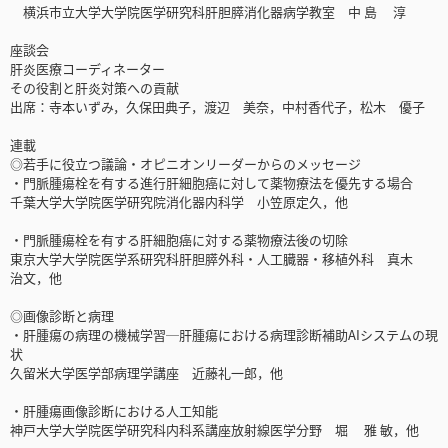
横浜市立大学大学院医学研究科肝胆膵消化器病学教室 中 島 淳
座談会
肝炎医療コーディネーター
その役割と肝炎対策への貢献
出席：寺本いずみ，久保田典子，渡辺 美奈，中村香代子，松木 優子
連載
◎若手に役立つ議論・オピニオンリーダーからのメッセージ
・門脈腫瘍栓を有する進行肝細胞癌に対して薬物療法を優先する場合
千葉大学大学院医学研究院消化器内科学 小笠原定久，他
・門脈腫瘍栓を有する肝細胞癌に対する薬物療法後の切除
東京大学大学院医学系研究科肝胆膵外科・人工臓器・移植外科 真木
治文，他
◎画像診断と病理
・肝腫瘍の病理の機械学習─肝腫瘍における病理診断補助AIシステムの現
状
久留米大学医学部病理学講座 近藤礼一郎，他
・肝腫瘍画像診断における人工知能
神戸大学大学院医学研究科内科系講座放射線医学分野 堀 雅 敏，他