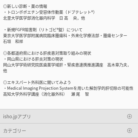
◎新しい診断・薬の情報
・トロンボポエチン受容体作動薬（ドプテレット®）
北里大学医学部消化器内科学 日 高 央，他
・新規FGFR阻害剤（リトゴビ®錠）について
東京大学医学部附属病院臨床腫瘍科・外来化学療法部・腫瘍センター
石垣 和祥
◎各都道府県における肝疾患対策取り組みの現状
・岡山県における肝炎対策の現状
岡山大学学術研究院医歯薬学域肝・腎疾患連携推進講座 高木章乃夫，
他
◎エキスパート外科医に聞いてみよう
・Medical Imaging Projection Systemを用いた解剖学的肝切除の可能性
高知大学外科学講座（消化器外科） 瀬 尾 智
isho.jpアプリ
カテゴリー