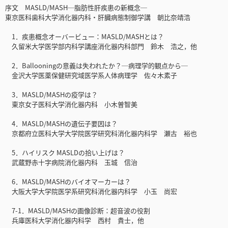
序文 MASLD/MASH─脂肪性肝疾患の新概念─
東京医科歯科大学消化器内科・肝臓病態制御学講 朝比奈靖浩
1．疾患概念オーバービュー：MASLD/MASHとは？
久留米大学医学部内科学講座消化器内科部門 鈴木 浩之，他
2．Ballooningの意義は失われたか？─病理学的観点から─
金沢大学医薬保健研究域医学系人体病理学 佐々木素子
3．MASLD/MASHの疫学は？
東京女子医科大学消化器内科 小木曽智美
4．MASLD/MASHの遺伝子要因は？
京都府立医科大学大学院医学研究科消化器内科学 瀬古 裕也
5．ハイリスク MASLDの拾い上げは？
武蔵野赤十字病院消化器内科 玉城 信治
6．MASLD/MASHのバイオマーカーは？
大阪大学大学院医学系研究科消化器内科学 小玉 尚宏
7-1．MASLD/MASHの画像診断：超音波の役割
兵庫医科大学消化器内科学 西村 貴士，他