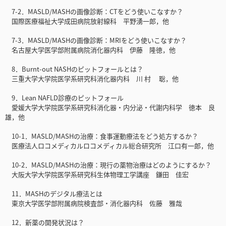
7-2．MASLD/MASHの画像診断：CTをどう使いこなすか？
国際医療福祉大学成田病院放射線科 平野湧一郎，他
7-3．MASLD/MASHの画像診断：MRIをどう使いこなすか？
名古屋大学医学部附属病院消化器内科 伊藤 隆徳，他
8．Burnt-out NASHのピットフォールとは？
三重大学大学院医学系研究科消化器内科 川 村 聡，他
9．Lean NAFLD診療のピットフォール
愛媛大学大学院医学系研究科消化器・内分泌・代謝内科学 徳本 良
雄，他
10-1．MASLD/MASHの治療：食事運動療法をどう処方するか？
医療法人ロコメディカルロコメディカル総合研究所 江口有一郎，他
10-2．MASLD/MASHの治療：現行の薬物治療はどのようにするか？
大阪大学大学院医学系研究科生体物理工学講座 鎌田 佳宏
11．MASHのデジタル療法とは
東京大学医学部附属病院検査部・消化器内科 佐藤 雅哉
12．新薬の開発状況は？