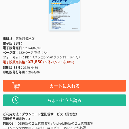
出版社
医学図書出版
電子版ISBN
電子版発売日
2024/07/10
ページ数
132ページ
判型
A4
フォーマット
PDF（パソコンへのダウンロード不可）
¥3,850
電子版販売価格：
(本体¥3,500＋税10％)
印刷版ISSN
2189-4469
印刷版発行年月
2024/06
カートに入れる
ちょっと立ち読み
ご利用方法
ダウンロード型配信サービス（買切型）
同時使用端末数
3
対応OS
iOS最新の２世代前まで / Android最新の２世代前まで
※コンテンツの使用にあたり、専用ビューアisho.jpが必要