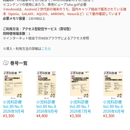
※コンテンツの使用にあたり、専用ビューアisho.jpが必要
※Androidは、Android２世代前の端末のうち、国内キャリア経由で販売されている端
末（Xperia、GALAXY、AQUOS、ARROWS、Nexusなど）にて動作確認しています
必要メモリ容量
130 MB以上
ご利用方法
アクセス型配信サービス（買切型）
同時使用端末数
1
※インターネット経由でのWEBブラウザによるアクセス参照
※導入・利用方法の詳細は
こちら
巻号一覧
小児科診療
小児科診療
小児科診療
小児科診療
Vol.89 No.9
Vol.89 No.8
Vol.89 No.7
Vol.89 No.6
2026年9月号
2026年8月号
2026年7月号
2026年6月号
¥3,300
¥4,400
¥3,300
¥3,300