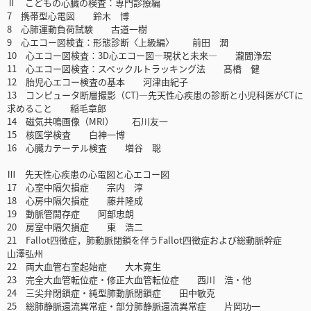
Ⅱ こどもの心臓の検査：専門診療編
7 携帯型心電図 鈴木 博
8 心肺運動負荷試験 古道一樹
9 心エコー図検査：形態診断〈上級編〉 前田 潤
10 心エコー図検査：3D心エコー図―現状と未来― 瀧聞浄宏
11 心エコー図検査：スペックルトラッキング法 髙橋 健
12 胎児心エコー検査の基本 河津由紀子
13 コンピュータ断層撮影（CT)―先天性心疾患の診断と小児科医がCTに
求めること 稲毛章郎
14 磁気共鳴画像（MRI） 石川友一
15 核医学検査 白神一博
16 心臓カテーテル検査 増谷 聡
Ⅲ 先天性心疾患の心電図と心エコー図
17 心室中隔欠損症 宗内 淳
18 心房中隔欠損症 藤井隆成
19 動脈管開存症 阿部忠朗
20 房室中隔欠損症 東 浩二
21 Fallot四徴症，肺動脈閉鎖を伴うFallot四徴症および総動脈幹症
山澤弘州
22 両大血管右室起始症 大木寛生
23 完全大血管転位症・修正大血管転位症 西川 浩・他
24 三尖弁閉鎖症・純型肺動脈閉鎖症 田中敏克
25 総肺静脈還流異常症・部分肺静脈還流異常症 片岡功一