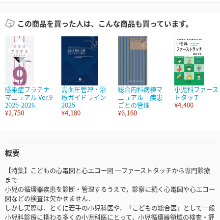
この商品を買った人は、こんな商品も買っています。
感染症プラチナ
高血圧管理・治
総合内科病棟マ
小児科ファース
マニュアル Ver.9
療ガイドライン
ニュアル 疾患
トタッチ
2025-2026
2025
ごとの管理
¥4,400
¥2,750
¥4,180
¥6,160
概要
【特集】こどもの心電図と心エコー図 ―ファーストタッチから専門診療
まで―
小児の循環器疾患を診断・管理するうえで，診察に続く心電図や心エコー
図などの検査は欠かせません．
しかし実際は，とくに若手の小児科医や，「こどもの総合医」として一般
小児科診療に携わる多くの小児科医にとって，小児循環器領域の検査・評