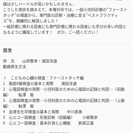
価は少しハードルが高いかもしれません．
こうした現状を踏まえて，本増刊号では，一般小児科診療の“ファースト
タッチ”の場面から，専門医の診断・治療に至る“ベストプラクティ
ス”を，網羅的に解説しました！
一般診療に携わる読者にも専門診療に携わる読者にも学びの多い内容と
なるように構成しています！ ぜひ，ご一読ください！
目次
序 文 山岸敬幸・濱田洋通
動画再生方法
Ⅰ こどもの心臓の検査：ファーストタッチ編
1 胸部X線検査の基本と実際 濱田洋通
2 心電図検査の実際―小児科医のための心電図の記録と判読―〈初級
編〉 鮎澤 衛
3 心電図検査の実際―小児科医のための心電図の記録と判読―〈上級
編〉 鮎澤 衛
4 血液生化学検査の基本と実際 中川直美
5 心エコー図検査：形態診断〈初級編〉 小柳喬幸
6 心エコー図検査：基本計測と心機能 新居正基