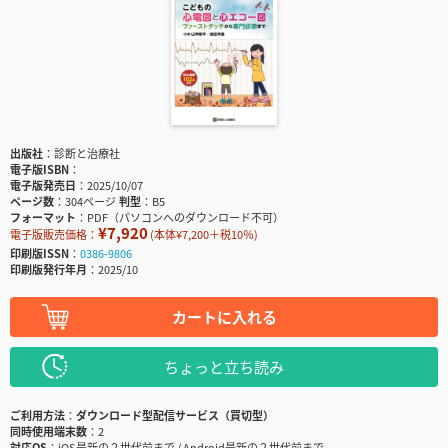
出版社
診断と治療社
電子版ISBN
電子版発売日
2025/10/07
ページ数
304ページ
判型
B5
フォーマット
PDF（パソコンへのダウンロード不可）
¥7,920
電子版販売価格：
(本体¥7,200＋税10％)
印刷版ISSN
0386-9806
印刷版発行年月
2025/10
カートに入れる
ちょっと立ち読み
ご利用方法
ダウンロード型配信サービス（買切型）
同時使用端末数
2
対応OS
iOS最新の２世代前まで / Android最新の２世代前まで