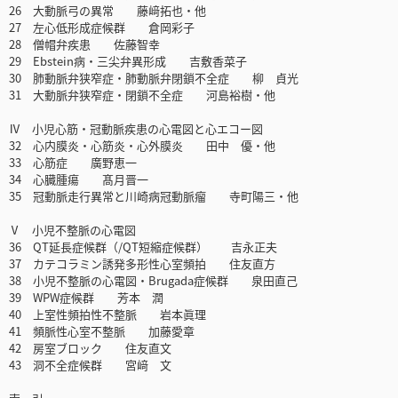
26 大動脈弓の異常 藤﨑拓也・他
27 左心低形成症候群 倉岡彩子
28 僧帽弁疾患 佐藤智幸
29 Ebstein病・三尖弁異形成 吉敷香菜子
30 肺動脈弁狭窄症・肺動脈弁閉鎖不全症 柳 貞光
31 大動脈弁狭窄症・閉鎖不全症 河島裕樹・他
Ⅳ 小児心筋・冠動脈疾患の心電図と心エコー図
32 心内膜炎・心筋炎・心外膜炎 田中 優・他
33 心筋症 廣野恵一
34 心臓腫瘍 髙月晋一
35 冠動脈走行異常と川崎病冠動脈瘤 寺町陽三・他
Ⅴ 小児不整脈の心電図
36 QT延長症候群（/QT短縮症候群） 吉永正夫
37 カテコラミン誘発多形性心室頻拍 住友直方
38 小児不整脈の心電図・Brugada症候群 泉田直己
39 WPW症候群 芳本 潤
40 上室性頻拍性不整脈 岩本眞理
41 頻脈性心室不整脈 加藤愛章
42 房室ブロック 住友直文
43 洞不全症候群 宮﨑 文