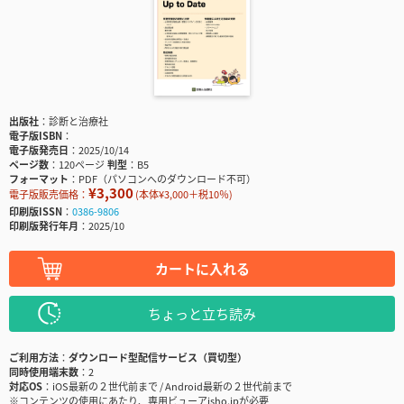
出版社
診断と治療社
電子版ISBN
電子版発売日
2025/10/14
ページ数
120ページ
判型
B5
フォーマット
PDF（パソコンへのダウンロード不可）
¥3,300
電子版販売価格：
(本体¥3,000＋税10％)
印刷版ISSN
0386-9806
印刷版発行年月
2025/10
カートに入れる
ちょっと立ち読み
ご利用方法
ダウンロード型配信サービス（買切型）
同時使用端末数
2
対応OS
iOS最新の２世代前まで / Android最新の２世代前まで
※コンテンツの使用にあたり、専用ビューアisho.jpが必要