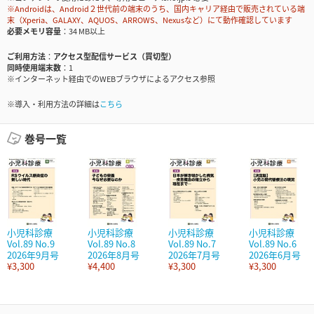
※Androidは、Android２世代前の端末のうち、国内キャリア経由で販売されている端
末（Xperia、GALAXY、AQUOS、ARROWS、Nexusなど）にて動作確認しています
必要メモリ容量
34 MB以上
ご利用方法
アクセス型配信サービス（買切型）
同時使用端末数
1
※インターネット経由でのWEBブラウザによるアクセス参照
※導入・利用方法の詳細は
こちら
巻号一覧
小児科診療
小児科診療
小児科診療
小児科診療
Vol.89 No.9
Vol.89 No.8
Vol.89 No.7
Vol.89 No.6
2026年9月号
2026年8月号
2026年7月号
2026年6月号
¥3,300
¥4,400
¥3,300
¥3,300