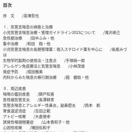
目次
序 文 /高増哲也
Ⅰ．気管支喘息の病態と治療
小児気管支喘息治療・管理ガイドライン2023について /滝沢琢己
急性期治療 /田中ふみ・他
集中治療 /和田 翔・他
小児気管支喘息の長期管理薬：吸入ステロイド薬を中心に /長尾みづ
ほ
生物学的製剤の使用法・注意点 /手塚純一郎
アレルゲン免疫療法と気管支喘息 /小林茂俊
発症予防 /成田雅美
内科からみた喘息の移行期治療 /趙 健助・他
Ⅱ．周辺疾患
喘鳴の鑑別疾患 /錦戸知喜
急性細気管支炎 /長澤耕男
気管支喘息とアレルギー性鼻炎，副鼻腔炎 /西本 創
胃食道逆流症 /吉田之範
アトピー咳嗽 /大倉徳幸
誘発性喉頭閉塞症 /山本貴和子・他
心因性咳嗽 /増田佐和子