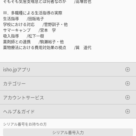
そもそも気管支喘息とは何者なのか /高増哲也
Ⅲ．多職種による生活指導の実際
生活指導 /田阪祐子
学校における対応 /菅野訓子・他
サマーキャンプ /宮本 学
吸入指導 /松下一樹
薬剤師との連携 /駒瀬裕子・他
薬物療法における費用対効果の視点 /巽 道代
isho.jpアプリ
カテゴリー
アカウントサービス
ヘルプ＆ガイド
シリアル番号をお持ちの方
シリアル番号入力