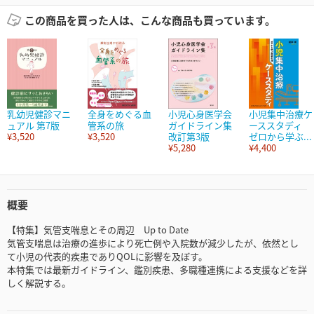
この商品を買った人は、こんな商品も買っています。
乳幼児健診マニ
全身をめぐる血
小児心身医学会
小児集中治療ケ
ュアル 第7版
管系の旅
ガイドライン集
ーススタディ
¥3,520
¥3,520
改訂第3版
ゼロから学ぶ...
¥5,280
¥4,400
概要
【特集】気管支喘息とその周辺 Up to Date
気管支喘息は治療の進歩により死亡例や入院数が減少したが、依然とし
て小児の代表的疾患でありQOLに影響を及ぼす。
本特集では最新ガイドライン、鑑別疾患、多職種連携による支援などを詳
しく解説する。