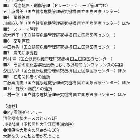
■3 褥瘡処置・創傷管理（ドレーン・チューブ管理含む）
五十嵐秀美（国立健康危機管理研究機構 国立国際医療センター）
■4 栄養管理
川﨑麻友美（国立健康危機管理研究機構 国立国際医療センター）ほか
■5 ストーマ管理
鈴木睦子（国立健康危機管理研究機構 国立国際医療センター）
■6 薬剤管理
神田有香（国立健康危機管理研究機構 国立国際医療センター）
■7 意思決定支援
岡村 翠（国立健康危機管理研究機構 国立国際医療センター）
■8 高齢の消化器疾患患者における退院前カンファレンスの実際
深田芽以（国立健康危機管理研究機構 国立国際医療センター）ほか
■9 在宅関係者との連携
工藤真由美（国立健康危機管理研究機構 国立国際医療センター）ほか
■10 施設・病院との連携
上村一郎（国立健康危機管理研究機構 国立国際医療センター）ほか
【連載】
●My 看護ダイアリー
消化器病棟ナースのとある1日
川邉郁絵（昭和医科大学江東豊洲病院）
●潰瘍性大腸炎の発症から10年
大腸を失った私と妻が思うこと