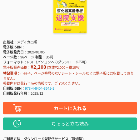
出版社
メディカ出版
電子版ISBN
電子版発売日
2026/01/05
ページ数
96ページ
判型
B5判
フォーマット
PDF（パソコンへのダウンロード不可）
¥2,200
電子版販売価格：
(本体¥2,000＋税10％)
特記事項
小冊子、ページ番号のないシート・シールなどは電子版には収載しており
ません。
掲載内容は発行当時の情報です。ご了承ください。
印刷版ISBN
978-4-8404-8645-3
印刷版発行年月
2025/12
カートに入れる
ちょっと立ち読み
ご利用方法
ダウンロード型配信サービス（買切型）