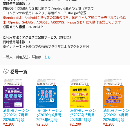
同時使用端末数
3
対応OS
iOS最新の２世代前まで / Android最新の２世代前まで
※コンテンツの使用にあたり、専用ビューアisho.jpが必要
※Androidは、Android２世代前の端末のうち、国内キャリア経由で販売されている端
末（Xperia、GALAXY、AQUOS、ARROWS、Nexusなど）にて動作確認しています
必要メモリ容量
36 MB以上
ご利用方法
アクセス型配信サービス（買切型）
同時使用端末数
1
※インターネット経由でのWEBブラウザによるアクセス参照
※導入・利用方法の詳細は
こちら
巻号一覧
消化器ナーシン
消化器ナーシン
消化器ナーシン
消化器ナーシン
グ2026年7月号
グ2026年6月号
グ2026年5月号
グ2026年4月号
2026年7月号
2026年6月号
2026年5月号
2026年4月号
¥2,200
¥2,200
¥2,200
¥2,200