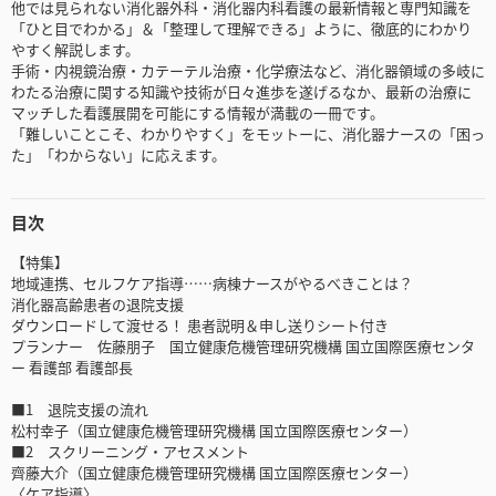
他では見られない消化器外科・消化器内科看護の最新情報と専門知識を
「ひと目でわかる」＆「整理して理解できる」ように、徹底的にわかり
やすく解説します。
手術・内視鏡治療・カテーテル治療・化学療法など、消化器領域の多岐に
わたる治療に関する知識や技術が日々進歩を遂げるなか、最新の治療に
マッチした看護展開を可能にする情報が満載の一冊です。
「難しいことこそ、わかりやすく」をモットーに、消化器ナースの「困っ
た」「わからない」に応えます。
目次
【特集】
地域連携、セルフケア指導……病棟ナースがやるべきことは？
消化器高齢患者の退院支援
ダウンロードして渡せる！ 患者説明＆申し送りシート付き
プランナー 佐藤朋子 国立健康危機管理研究機構 国立国際医療センタ
ー 看護部 看護部長
■1 退院支援の流れ
松村幸子（国立健康危機管理研究機構 国立国際医療センター）
■2 スクリーニング・アセスメント
齊藤大介（国立健康危機管理研究機構 国立国際医療センター）
〈ケア指導〉