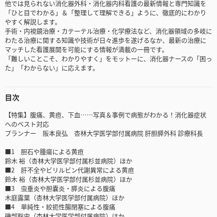
他では見られない消化器外科・消化器内科看護の最新情報と専門知識を
「ひと目でわかる」＆「整理して理解できる」ように、徹底的にわかり
やすく解説します。
手術・内視鏡治療・カテーテル治療・化学療法など、消化器領域の多岐に
わたる治療に関する知識や技術が日々進歩を遂げるなか、最新の治療に
マッチした看護展開を可能にする情報が満載の一冊です。
「難しいことこそ、わかりやすく」をモットーに、消化器ナースの「困っ
た」「わからない」に応えます。
目次
【特集】腹痛、黄疸、下血……写真＆事例で病態がわかる！消化器症状
へのベスト対応
プランナー 阪本良弘 杏林大学医学部付属病院 肝胆膵外科 診療科長
■1 胆石や腫瘍による黄疸
鈴木 裕（杏林大学医学部付属杉並病院）ほか
■2 肝不全やビリルビン代謝異常による黄疸
鈴木 裕（杏林大学医学部付属杉並病院）ほか
■3 虫垂炎や胆嚢炎・膵炎による腹痛
木庭露葉（杏林大学医学部付属病院）ほか
■4 単純性・絞扼性腸閉塞による腹痛
磯部聡史（杏林大学医学部付属病院）ほか