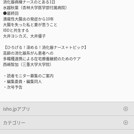
消化器病棟ナースのとある1日
水越秋葉（杏林大学医学部付属病院）
●最終回
潰瘍性大腸炎の発症から10年
大腸を失った私と妻が思うこと
IBDと共生する
大井ヨシカズ、大井優子
【ひろげる！深める！消化器ナース＋トピック】
高齢の消化器系がん患者への
多職種連携による在宅療養継続のためのケア
西嶋智加（三重大学大学院）
・読者モニター募集のご案内
・編集委員・編集同人
・次号予告
isho.jpアプリ
カテゴリー