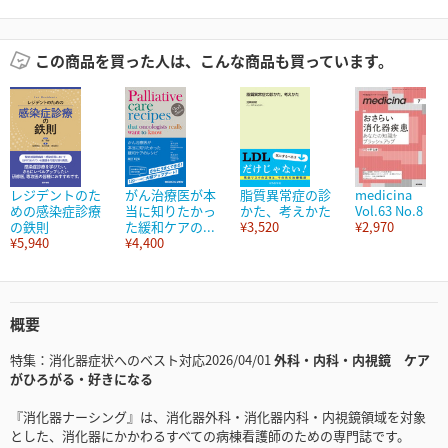
この商品を買った人は、こんな商品も買っています。
レジデントのた
がん治療医が本
脂質異常症の診
medicina
めの感染症診療
当に知りたかっ
かた、考えかた
Vol.63 No.8
の鉄則
た緩和ケアの...
¥3,520
¥2,970
¥5,940
¥4,400
概要
特集：消化器症状へのベスト対応2026/04/01
外科・内科・内視鏡 ケア
がひろがる・好きになる
『消化器ナーシング』は、消化器外科・消化器内科・内視鏡領域を対象
とした、消化器にかかわるすべての病棟看護師のための専門誌です。