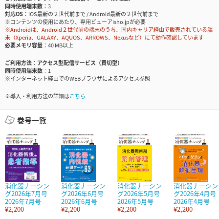
同時使用端末数
3
対応OS
iOS最新の２世代前まで / Android最新の２世代前まで
※コンテンツの使用にあたり、専用ビューアisho.jpが必要
※Androidは、Android２世代前の端末のうち、国内キャリア経由で販売されている端
末（Xperia、GALAXY、AQUOS、ARROWS、Nexusなど）にて動作確認しています
必要メモリ容量
40 MB以上
ご利用方法
アクセス型配信サービス（買切型）
同時使用端末数
1
※インターネット経由でのWEBブラウザによるアクセス参照
※導入・利用方法の詳細は
こちら
巻号一覧
消化器ナーシン
消化器ナーシン
消化器ナーシン
消化器ナーシン
グ2026年7月号
グ2026年6月号
グ2026年5月号
グ2026年4月号
2026年7月号
2026年6月号
2026年5月号
2026年4月号
¥2,200
¥2,200
¥2,200
¥2,200