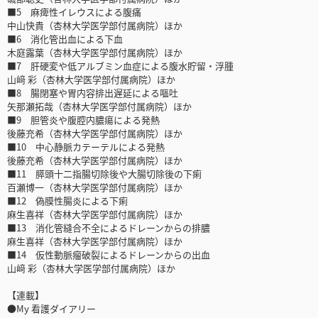
■5 麻痺性イレウスによる腹痛
中山快貴（杏林大学医学部付属病院）ほか
■6 消化管出血による下血
木庭露葉（杏林大学医学部付属病院）ほか
■7 肝硬変や低アルブミン血症による腹水貯留・浮腫
山﨑 彩（杏林大学医学部付属病院）ほか
■8 腸閉塞や胃内容排出遅延による嘔吐
矢那瀬拓哉（杏林大学医学部付属病院）ほか
■9 胆管炎や腹腔内膿瘍による発熱
後藤充希（杏林大学医学部付属病院）ほか
■10 中心静脈カテーテルによる発熱
後藤充希（杏林大学医学部付属病院）ほか
■11 膵頭十二指腸切除後や大腸切除後の下痢
百瀬博一（杏林大学医学部付属病院）ほか
■12 偽膜性腸炎による下痢
麻生喜祥（杏林大学医学部付属病院）ほか
■13 消化管縫合不全によるドレーンからの排膿
麻生喜祥（杏林大学医学部付属病院）ほか
■14 仮性動脈瘤破裂によるドレーンからの出血
山﨑 彩（杏林大学医学部付属病院）ほか
【連載】
●My 看護ダイアリー