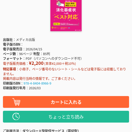
出版社
メディカ出版
電子版ISBN
電子版発売日
2026/04/15
ページ数
96ページ
判型
B5判
フォーマット
PDF（パソコンへのダウンロード不可）
¥2,200
電子版販売価格：
(本体¥2,000＋税10％)
特記事項
小冊子、ページ番号のないシート・シールなどは電子版には収載しており
ません。
掲載内容は発行当時の情報です。ご了承ください。
印刷版ISBN
978-4-8404-8966-9
印刷版発行年月
2026/03
カートに入れる
ちょっと立ち読み
ご利用方法
ダウンロード型配信サービス（買切型）