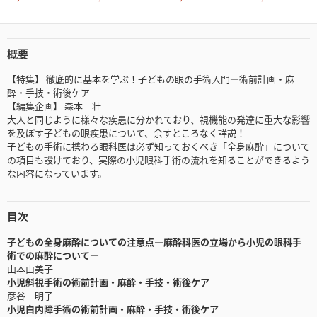
概要
【特集】 徹底的に基本を学ぶ！子どもの眼の手術入門―術前計画・麻
酔・手技・術後ケア―
【編集企画】 森本 壮
大人と同じように様々な疾患に分かれており、視機能の発達に重大な影響
を及ぼす子どもの眼疾患について、余すところなく詳説！
子どもの手術に携わる眼科医は必ず知っておくべき「全身麻酔」について
の項目も設けており、実際の小児眼科手術の流れを知ることができるよう
な内容になっています。
目次
子どもの全身麻酔についての注意点―麻酔科医の立場から小児の眼科手
術での麻酔について―
山本由美子
小児斜視手術の術前計画・麻酔・手技・術後ケア
彦谷 明子
小児白内障手術の術前計画・麻酔・手技・術後ケア