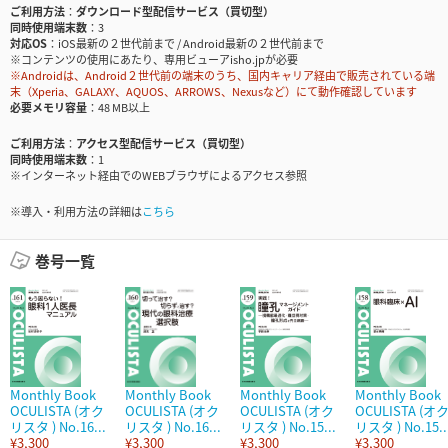
ご利用方法
ダウンロード型配信サービス（買切型）
同時使用端末数
3
対応OS
iOS最新の２世代前まで / Android最新の２世代前まで
※コンテンツの使用にあたり、専用ビューアisho.jpが必要
※Androidは、Android２世代前の端末のうち、国内キャリア経由で販売されている端
末（Xperia、GALAXY、AQUOS、ARROWS、Nexusなど）にて動作確認しています
必要メモリ容量
48 MB以上
ご利用方法
アクセス型配信サービス（買切型）
同時使用端末数
1
※インターネット経由でのWEBブラウザによるアクセス参照
※導入・利用方法の詳細は
こちら
巻号一覧
Monthly Book
Monthly Book
Monthly Book
Monthly Book
OCULISTA (オク
OCULISTA (オク
OCULISTA (オク
OCULISTA (オ
リスタ ) No.16...
リスタ ) No.16...
リスタ ) No.15...
リスタ ) No.15..
¥3,300
¥3,300
¥3,300
¥3,300