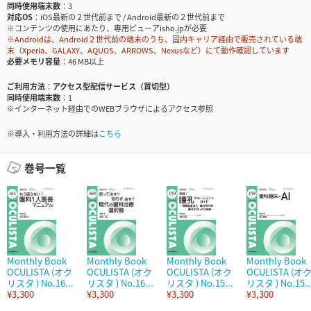
同時使用端末数
3
対応OS
iOS最新の２世代前まで / Android最新の２世代前まで
※コンテンツの使用にあたり、専用ビューアisho.jpが必要
※Androidは、Android２世代前の端末のうち、国内キャリア経由で販売されている端
末（Xperia、GALAXY、AQUOS、ARROWS、Nexusなど）にて動作確認しています
必要メモリ容量
46 MB以上
ご利用方法
アクセス型配信サービス（買切型）
同時使用端末数
1
※インターネット経由でのWEBブラウザによるアクセス参照
※導入・利用方法の詳細は
こちら
巻号一覧
Monthly Book
Monthly Book
Monthly Book
Monthly Book
OCULISTA (オク
OCULISTA (オク
OCULISTA (オク
OCULISTA (オ
リスタ ) No.16...
リスタ ) No.16...
リスタ ) No.15...
リスタ ) No.15..
¥3,300
¥3,300
¥3,300
¥3,300