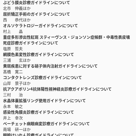
ぶどう膜炎診療ガイドラインについて
北市 伸義ほか
屈折矯正手術のガイドラインについて
西 恭代ほか
オルソケラトロジーガイドラインについて
村上 晶
重症多形滲出性紅斑 スティーヴンス・ジョンソン症候群・中毒性表皮壊
死症診療ガイドラインについて
塩原 哲夫
網膜色素変性診療ガイドラインについて
三浦 玄ほか
黄斑疾患に対する硝子体内注射ガイドラインについて
髙橋 寛二
コンタクトレンズ診療ガイドラインについて
山岸 景子ほか
抗アクアポリン4抗体陽性視神経炎診療ガイドラインについて
三村 治
水晶体囊拡張リング使用ガイドラインについて
永本 敏之
感染性角膜炎診療ガイドラインについて
井上 幸次
ベーチェット病眼病変診療ガイドラインについて
南場 研一ほか
眼瞼けいれん診療ガイドラインについて