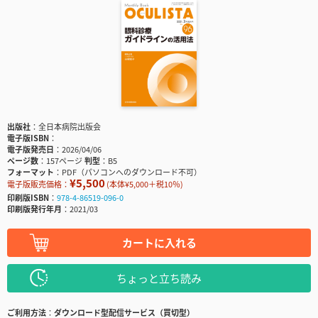
出版社
全日本病院出版会
電子版ISBN
電子版発売日
2026/04/06
ページ数
157ページ
判型
B5
フォーマット
PDF（パソコンへのダウンロード不可）
¥5,500
電子版販売価格：
(本体¥5,000＋税10％)
印刷版ISBN
978-4-86519-096-0
印刷版発行年月
2021/03
カートに入れる
ちょっと立ち読み
ご利用方法
ダウンロード型配信サービス（買切型）