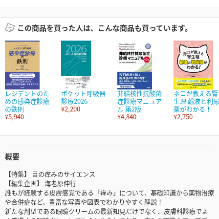
この商品を買った人は、こんな商品も買っています。
レジデントのた
ポケット呼吸器
非結核性抗酸菌
ネコが教える腎
めの感染症診療
診療2026
症診療マニュア
生理 輸液と利
の鉄則
¥2,200
ル 第2版
薬がわかる！
¥5,940
¥4,840
¥2,750
概要
【特集】 目の痒みのサイエンス
【編集企画】 海老原伸行
誰もが経験する皮膚感覚である「痒み」について、基礎知識から薬物治療
や合併症など、豊富な写真や図表でわかりやすく解説！
新たな剤型である眼瞼クリームの最新知見だけでなく、皮膚科診療でよ