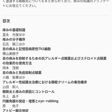
く遭遇する眼瞼炎についてもまとめられており、痒みの知識のアップデー
トにお役立てください。
目次
痒みの基礎知識
冨永 光俊ほか
痒みの分子機序
石氏 陽三ほか
目の痒みと記憶型病原性Th2細胞
横山美樹子
目の痒みを抑制するための抗アレルギー点眼薬およびステロイド点眼薬
の効果的な使用方法
岡本 茂樹
目の痒みと免疫抑制点眼薬
小路 梨華ほか
アレルギー性結膜炎治療における眼瞼クリームの奏効機序
山田 和人
眼瞼炎と痒みの原因とコントロール
矢上 晶子
円錐角膜の発症・増悪とeye−rubbing
原 祐子
アトピー眼合併症