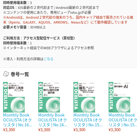
同時使用端末数
3
対応OS
iOS最新の２世代前まで / Android最新の２世代前まで
※コンテンツの使用にあたり、専用ビューアisho.jpが必要
※Androidは、Android２世代前の端末のうち、国内キャリア経由で販売されている端
末（Xperia、GALAXY、AQUOS、ARROWS、Nexusなど）にて動作確認しています
必要メモリ容量
30 MB以上
ご利用方法
アクセス型配信サービス（買切型）
同時使用端末数
1
※インターネット経由でのWEBブラウザによるアクセス参照
※導入・利用方法の詳細は
こちら
巻号一覧
Monthly Book
Monthly Book
Monthly Book
Monthly Book
OCULISTA (オク
OCULISTA (オク
OCULISTA (オク
OCULISTA (オ
リスタ ) No.16...
リスタ ) No.16...
リスタ ) No.15...
リスタ ) No.15..
¥3,300
¥3,300
¥3,300
¥3,300