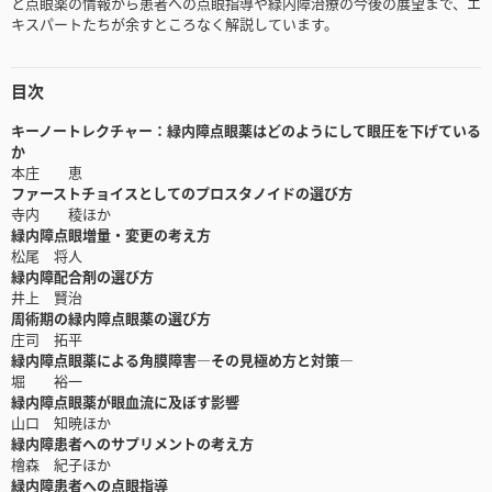
と点眼薬の情報から患者への点眼指導や緑内障治療の今後の展望まで、エ
キスパートたちが余すところなく解説しています。
目次
キーノートレクチャー：緑内障点眼薬はどのようにして眼圧を下げている
か
本庄 恵
ファーストチョイスとしてのプロスタノイドの選び方
寺内 稜ほか
緑内障点眼増量・変更の考え方
松尾 将人
緑内障配合剤の選び方
井上 賢治
周術期の緑内障点眼薬の選び方
庄司 拓平
緑内障点眼薬による角膜障害―その見極め方と対策―
堀 裕一
緑内障点眼薬が眼血流に及ぼす影響
山口 知暁ほか
緑内障患者へのサプリメントの考え方
檜森 紀子ほか
緑内障患者への点眼指導