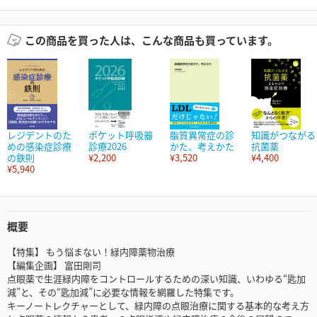
この商品を買った人は、こんな商品も買っています。
レジデントのた
ポケット呼吸器
脂質異常症の診
知識がつながる
めの感染症診療
診療2026
かた、考えかた
抗菌薬
の鉄則
¥2,200
¥3,520
¥4,400
¥5,940
概要
【特集】 もう悩まない！緑内障薬物治療
【編集企画】 富田剛司
点眼薬で生涯緑内障をコントロールするための深い知識、いわゆる“匙加
減”と、その“匙加減”に必要な情報を網羅した特集です。
キーノートレクチャーとして、緑内障の点眼治療に関する基本的な考え方