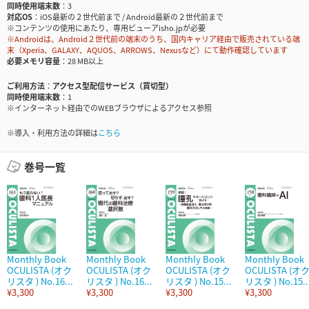
同時使用端末数
3
対応OS
iOS最新の２世代前まで / Android最新の２世代前まで
※コンテンツの使用にあたり、専用ビューアisho.jpが必要
※Androidは、Android２世代前の端末のうち、国内キャリア経由で販売されている端
末（Xperia、GALAXY、AQUOS、ARROWS、Nexusなど）にて動作確認しています
必要メモリ容量
28 MB以上
ご利用方法
アクセス型配信サービス（買切型）
同時使用端末数
1
※インターネット経由でのWEBブラウザによるアクセス参照
※導入・利用方法の詳細は
こちら
巻号一覧
Monthly Book
Monthly Book
Monthly Book
Monthly Book
OCULISTA (オク
OCULISTA (オク
OCULISTA (オク
OCULISTA (オ
リスタ ) No.16...
リスタ ) No.16...
リスタ ) No.15...
リスタ ) No.15..
¥3,300
¥3,300
¥3,300
¥3,300