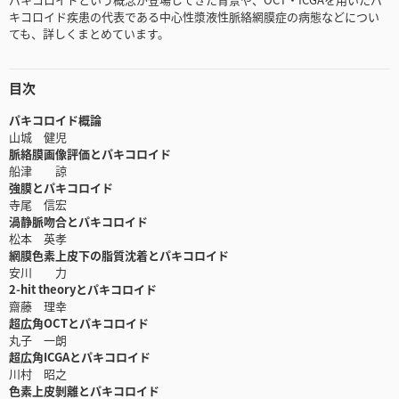
キコロイド疾患の代表である中心性漿液性脈絡網膜症の病態などについ
ても、詳しくまとめています。
目次
パキコロイド概論
山城 健児
脈絡膜画像評価とパキコロイド
船津 諒
強膜とパキコロイド
寺尾 信宏
渦静脈吻合とパキコロイド
松本 英孝
網膜色素上皮下の脂質沈着とパキコロイド
安川 力
2-hit theoryとパキコロイド
齋藤 理幸
超広角OCTとパキコロイド
丸子 一朗
超広角ICGAとパキコロイド
川村 昭之
色素上皮剝離とパキコロイド