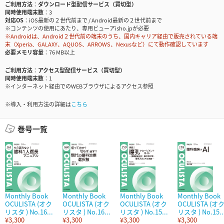
ご利用方法
ダウンロード型配信サービス（買切型）
同時使用端末数
3
対応OS
iOS最新の２世代前まで / Android最新の２世代前まで
※コンテンツの使用にあたり、専用ビューアisho.jpが必要
※Androidは、Android２世代前の端末のうち、国内キャリア経由で販売されている端
末（Xperia、GALAXY、AQUOS、ARROWS、Nexusなど）にて動作確認しています
必要メモリ容量
76 MB以上
ご利用方法
アクセス型配信サービス（買切型）
同時使用端末数
1
※インターネット経由でのWEBブラウザによるアクセス参照
※導入・利用方法の詳細は
こちら
巻号一覧
Monthly Book
Monthly Book
Monthly Book
Monthly Book
OCULISTA (オク
OCULISTA (オク
OCULISTA (オク
OCULISTA (オ
リスタ ) No.16...
リスタ ) No.16...
リスタ ) No.15...
リスタ ) No.15..
¥3,300
¥3,300
¥3,300
¥3,300