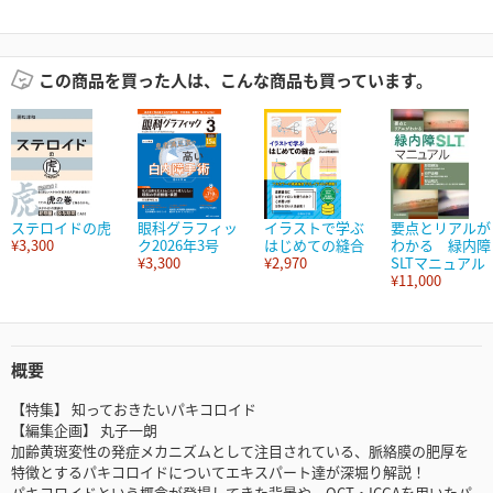
この商品を買った人は、こんな商品も買っています。
ステロイドの虎
眼科グラフィッ
イラストで学ぶ
要点とリアルが
¥3,300
ク2026年3号
はじめての縫合
わかる 緑内障
¥3,300
¥2,970
SLTマニュアル
¥11,000
概要
【特集】 知っておきたいパキコロイド
【編集企画】 丸子一朗
加齢黄斑変性の発症メカニズムとして注目されている、脈絡膜の肥厚を
特徴とするパキコロイドについてエキスパート達が深堀り解説！
パキコロイドという概念が登場してきた背景や、OCT・ICGAを用いたパ