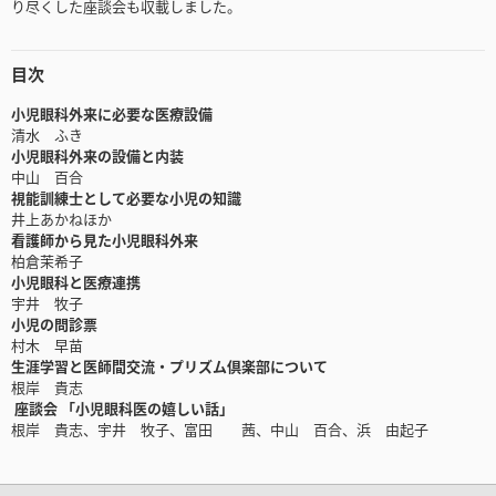
り尽くした座談会も収載しました。
目次
小児眼科外来に必要な医療設備
清水 ふき
小児眼科外来の設備と内装
中山 百合
視能訓練士として必要な小児の知識
井上あかねほか
看護師から見た小児眼科外来
柏倉茉希子
小児眼科と医療連携
宇井 牧子
小児の問診票
村木 早苗
生涯学習と医師間交流・プリズム倶楽部について
根岸 貴志
座談会 「小児眼科医の嬉しい話」
根岸 貴志、宇井 牧子、富田 茜、中山 百合、浜 由起子