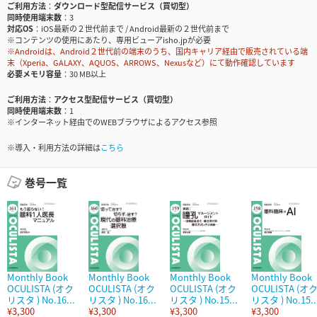
ご利用方法
ダウンロード型配信サービス（買切型）
同時使用端末数
3
対応OS
iOS最新の２世代前まで / Android最新の２世代前まで
※コンテンツの使用にあたり、専用ビューアisho.jpが必要
※Androidは、Android２世代前の端末のうち、国内キャリア経由で販売されている端
末（Xperia、GALAXY、AQUOS、ARROWS、Nexusなど）にて動作確認しています
必要メモリ容量
30 MB以上
ご利用方法
アクセス型配信サービス（買切型）
同時使用端末数
1
※インターネット経由でのWEBブラウザによるアクセス参照
※導入・利用方法の詳細は
こちら
巻号一覧
Monthly Book
Monthly Book
Monthly Book
Monthly Book
OCULISTA (オク
OCULISTA (オク
OCULISTA (オク
OCULISTA (オ
リスタ ) No.16...
リスタ ) No.16...
リスタ ) No.15...
リスタ ) No.15..
¥3,300
¥3,300
¥3,300
¥3,300