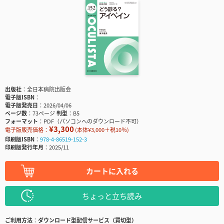
出版社
全日本病院出版会
電子版ISBN
電子版発売日
2026/04/06
ページ数
73ページ
判型
B5
フォーマット
PDF（パソコンへのダウンロード不可）
¥3,300
電子版販売価格：
(本体¥3,000＋税10％)
印刷版ISBN
978-4-86519-152-3
印刷版発行年月
2025/11
カートに入れる
ちょっと立ち読み
ご利用方法
ダウンロード型配信サービス（買切型）