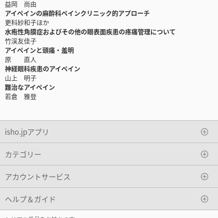
益岡 尚由
アイペインの麻酔科ペインクリニック的アプローチ
更科紗和子ほか
水疱性角膜症およびその他の眼表面疾患の疼痛管理について
竹渓友佳子
アイペインと頭痛・羞明
原 直人
神経眼科疾患のアイペイン
山上 明子
難治なアイペイン
若倉 雅登
isho.jpアプリ
カテゴリー
アカウントサービス
ヘルプ＆ガイド