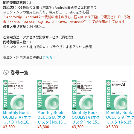
同時使用端末数
3
対応OS
iOS最新の２世代前まで / Android最新の２世代前まで
※コンテンツの使用にあたり、専用ビューアisho.jpが必要
※Androidは、Android２世代前の端末のうち、国内キャリア経由で販売されている端
末（Xperia、GALAXY、AQUOS、ARROWS、Nexusなど）にて動作確認しています
必要メモリ容量
24 MB以上
ご利用方法
アクセス型配信サービス（買切型）
同時使用端末数
1
※インターネット経由でのWEBブラウザによるアクセス参照
※導入・利用方法の詳細は
こちら
巻号一覧
Monthly Book
Monthly Book
Monthly Book
Monthly Book
OCULISTA (オク
OCULISTA (オク
OCULISTA (オク
OCULISTA (オ
リスタ ) No.16...
リスタ ) No.16...
リスタ ) No.15...
リスタ ) No.15..
¥3,300
¥3,300
¥3,300
¥3,300