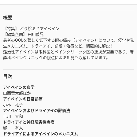
概要
【特集】 どう診る？アイペイン
【編集企画】 田川義晃
患者のQOLを著しく低下する眼の痛み（アイペイン）について、疫学や発
生メカニズム、ドライアイ、診断・治療など、網羅的に解説！
難治性アイペインは眼科医とペインクリニック医の連携が重要であり、麻
酔科ペインクリニックの視点による知見も収載しています。
目次
アイペインの疫学
山西竜太郎ほか
アイペインの日常診療
小林 礼子
アイペインおよびドライアイの評価法
吉川 大和
ドライアイと神経障害性疼痛
鄭 有人
ドライアイによるアイペインのメカニズム