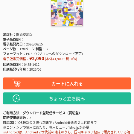
出版社
医歯薬出版
電子版ISBN
電子版発売日
2026/06/15
ページ数
128ページ
判型
B5
フォーマット
PDF（パソコンへのダウンロード不可）
¥2,090
電子版販売価格：
(本体¥1,900＋税10％)
印刷版ISSN
0485-1412
印刷版発行年月
2026/06
カートに入れる
ちょっと立ち読み
ご利用方法
ダウンロード型配信サービス（買切型）
同時使用端末数
2
対応OS
iOS最新の２世代前まで / Android最新の２世代前まで
※コンテンツの使用にあたり、専用ビューアisho.jpが必要
※Androidは、Android２世代前の端末のうち、国内キャリア経由で販売されている端