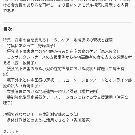
ける食支援のあり方を再考し，より良いケアモデル構築に貢献する内容
である．
目次
特集 在宅の食を支えるトータルケア─地域連携の現状と課題
特集にあたって（野﨑園子）
摂食嚥下障害専門の在宅医からみた在宅の食のケア（馬木良文）
コンサルタントナースの支援事例から在宅高齢者の食を支える課題を考
える（西 依見子）
摂食嚥下障害のある小児の在宅看護における現状と課題（牛尾実有
紀）
嚥下外来と在宅医療の連携─コミュニケーションノートとオンライン診
療の試み（野﨑園子）
栄養管理における地域連携─現状と課題（櫻井史明）
機能強化型認定栄養ケア・ステーションにおける食支援活動（時岡奈
穂子）
現場で迷わない！ 身体計測実践のコツ(1)
身体計測はどのように活用できる？（香川雅春）
スポット