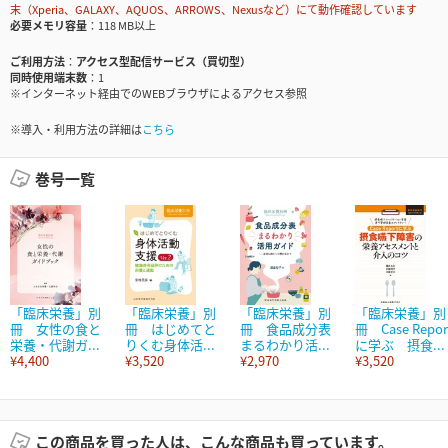
末（Xperia、GALAXY、AQUOS、ARROWS、Nexusなど）にて動作確認しています
必要メモリ容量
118 MB以上
ご利用方法
アクセス型配信サービス（買切型）
同時使用端末数
1
※インターネット経由でのWEBブラウザによるアクセス参照
※導入・利用方法の詳細は
こちら
巻号一覧
「臨床栄養」別
「臨床栄養」別
「臨床栄養」別
「臨床栄養」別
冊 女性の食と
冊 はじめてと
冊 食品成分表
冊 Case Repor
栄養・代謝ガ...
りくむ身体活...
まるわかり活...
に学ぶ 摂食...
¥4,400
¥3,520
¥2,970
¥3,520
この商品を買った人は、こんな商品も買っています。