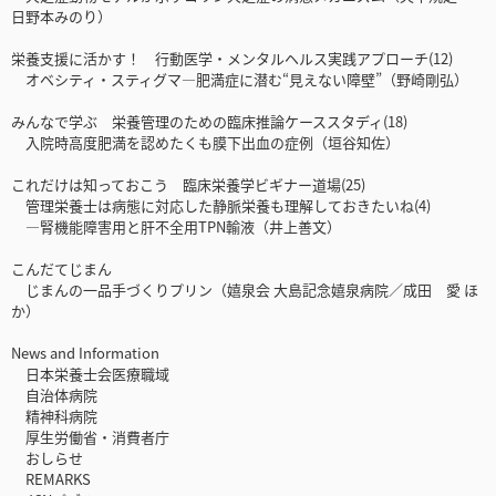
日野本みのり）
栄養支援に活かす！ 行動医学・メンタルヘルス実践アプローチ(12)
オベシティ・スティグマ―肥満症に潜む“見えない障壁”（野崎剛弘）
みんなで学ぶ 栄養管理のための臨床推論ケーススタディ(18)
入院時高度肥満を認めたくも膜下出血の症例（垣谷知佐）
これだけは知っておこう 臨床栄養学ビギナー道場(25)
管理栄養士は病態に対応した静脈栄養も理解しておきたいね(4)
―腎機能障害用と肝不全用TPN輸液（井上善文）
こんだてじまん
じまんの一品手づくりプリン（嬉泉会 大島記念嬉泉病院／成田 愛 ほ
か）
News and Information
日本栄養士会医療職域
自治体病院
精神科病院
厚生労働省・消費者庁
おしらせ
REMARKS