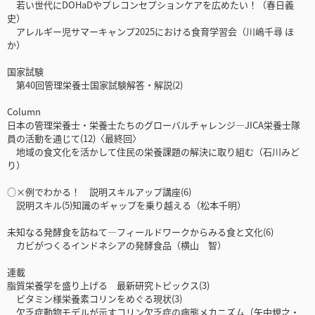
若い世代にDOHaDやプレコンセプションケアを広めたい！（春日義
史）
アレルギー児サマーキャンプ2025における食育学習会（川嶋千尋 ほ
か）
国家試験
第40回管理栄養士国家試験解答・解説(2)
Column
日本の管理栄養士・栄養士たちのグローバルチャレンジ―JICA栄養士隊
員の活動を通じて(12)〈最終回〉
地域の食文化を活かして住民の栄養課題の解決に取り組む（石川みど
り）
○×例でわかる！ 説明スキルアップ講座(6)
説明スキル(5)知識のギャップを乗り越える（松本千明）
未知なる発酵食を訪ねて―フィールドワークからみる食と文化(6)
カビがつくるインドネシアの発酵食品（横山 智）
連載
脂質栄養学を盛り上げる 最新研究トピックス(3)
ビタミン様栄養素コリンをめぐる現状(3)
欠乏症動物モデルが示すコリン欠乏症の病態メカニズム（矢中規之・