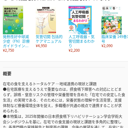
発熱性好中球減
気管切開 包括的
人工呼吸器・気
臨床栄養 149巻
少症（FN）診療
ケアマニュアル
管切開まるわか
号
ガイドライン...
¥4,950
り
¥2,090
¥2,750
¥2,200
概要
在宅の食を支えるトータルケア ─地域連携の現状と課題
●在宅医療を支えるうえで重要なのは，摂食嚥下障害への対応にとどま
らず，誤嚥・窒息リスクの管理や栄養管理を含めた「在宅での安定した食
生活」の実現である．そのためには，栄養状態の理解や生活背景，支援
体制など療養環境全体を捉え，多職種が共通の視点で連携することが求
められる.
●本特集は，2025年開催の日本摂食嚥下リハビリテーション学会学術大
会シンポジウムを基に，在宅での食支援の現状と課題を多角的に整理し
た. 各専門職の実践報告と制度面の課題，今後の展望を通して，在宅にお