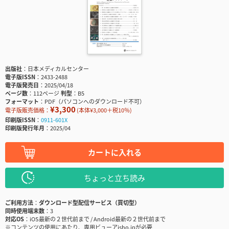
出版社
日本メディカルセンター
電子版ISSN
2433-2488
電子版発売日
2025/04/18
ページ数
112ページ
判型
B5
フォーマット
PDF（パソコンへのダウンロード不可）
¥3,300
電子版販売価格：
(本体¥3,000＋税10％)
印刷版ISSN
0911-601X
印刷版発行年月
2025/04
カートに入れる
ちょっと立ち読み
ご利用方法
ダウンロード型配信サービス（買切型）
同時使用端末数
3
対応OS
iOS最新の２世代前まで / Android最新の２世代前まで
※コンテンツの使用にあたり、専用ビューアisho.jpが必要