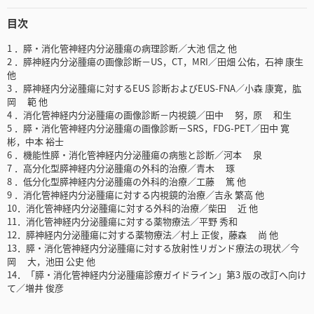
目次
1 ．膵・消化管神経内分泌腫瘍の病理診断／大池 信之 他
2 ．膵神経内分泌腫瘍の画像診断－US，CT，MRI／田畑 公佑，石神 康生
他
3 ．膵神経内分泌腫瘍に対するEUS 診断およびEUS-FNA／小森 康寛，肱
岡 範 他
4 ．消化管神経内分泌腫瘍の画像診断－内視鏡／田中 努，原 和生
5 ．膵・消化管神経内分泌腫瘍の画像診断－SRS，FDG-PET／田中 寛
彬，中本 裕士
6 ．機能性膵・消化管神経内分泌腫瘍の病態と診断／河本 泉
7 ．高分化型膵神経内分泌腫瘍の外科的治療／青木 琢
8 ．低分化型膵神経内分泌腫瘍の外科的治療／工藤 篤 他
9 ．消化管神経内分泌腫瘍に対する内視鏡的治療／吉永 繁高 他
10．消化管神経内分泌腫瘍に対する外科的治療／柴田 近 他
11．消化管神経内分泌腫瘍に対する薬物療法／平野 秀和
12．膵神経内分泌腫瘍に対する薬物療法／村上 正俊，藤森 尚 他
13．膵・消化管神経内分泌腫瘍に対する放射性リガンド療法の現状／今
岡 大，池田 公史 他
14．「膵・消化管神経内分泌腫瘍診療ガイドライン」第3 版の改訂へ向け
て／増井 俊彦