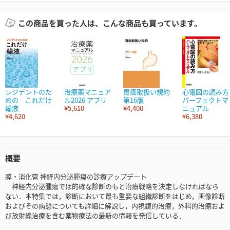
この商品を買った人は、こんな商品も買っています。
レジデントのた
治療薬マニュア
胃癌取扱い規約
心電図の読み方
めの これだけ
ル2026 アプリ
第16版
パーフェクトマ
輸液
¥5,610
¥4,400
ニュアル
¥4,620
¥6,380
概要
膵・消化管 神経内分泌腫瘍の診療アップデート
神経内分泌腫瘍では的確な診断のもと治療戦略を決定しなければなら
ない．本特集では，診断において最も重要な組織診断をはじめ，画像診断
およびその病態についても詳細に解説し，内視鏡的治療，外科的治療およ
び放射線治療を含む薬物療法の最新の情報を発信している．