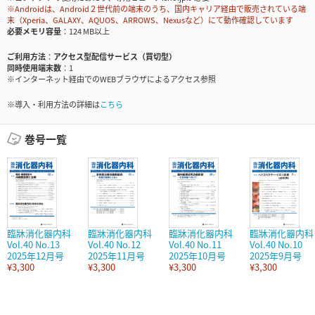
※Androidは、Android２世代前の端末のうち、国内キャリア経由で販売されている端
末（Xperia、GALAXY、AQUOS、ARROWS、Nexusなど）にて動作確認しています
必要メモリ容量
124 MB以上
ご利用方法
アクセス型配信サービス（買切型）
同時使用端末数
1
※インターネット経由でのWEBブラウザによるアクセス参照
※導入・利用方法の詳細は
こちら
巻号一覧
臨牀消化器内科
臨牀消化器内科
臨牀消化器内科
臨牀消化器内科
Vol.40 No.13
Vol.40 No.12
Vol.40 No.11
Vol.40 No.10
2025年12月号
2025年11月号
2025年10月号
2025年9月号
¥3,300
¥3,300
¥3,300
¥3,300