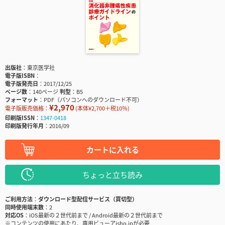
出版社
東京医学社
電子版ISBN
電子版発売日
2017/12/25
ページ数
140ページ
判型
B5
フォーマット
PDF（パソコンへのダウンロード不可）
¥2,970
電子版販売価格：
(本体¥2,700＋税10％)
印刷版ISSN
1347-0418
印刷版発行年月
2016/09
カートに入れる
ちょっと立ち読み
ご利用方法
ダウンロード型配信サービス（買切型）
同時使用端末数
2
対応OS
iOS最新の２世代前まで / Android最新の２世代前まで
※コンテンツの使用にあたり、専用ビューアisho.jpが必要