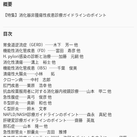
概要
【特集】消化器非腫瘍性疾患診療ガイドラインのポイント
目次
胃食道逆流症（GERD）……木下 芳一 他
機能性消化管疾患（FD）……富田 寿彦 他
H. pylori感染の診断と治療……加藤 元嗣 他
消化性潰瘍……溝上 裕士 他
機能性消化管疾患（IBS）……千葉 俊美
潰瘍性大腸炎……小林 拓
クローン病……中村 志郎
肛門疾患……栗原 浩幸 他
抗血栓薬服用者に対する消化器内視鏡診療……山本 甲二 他
急性腹症……真弓 俊彦 他
Ｂ型肝炎……奥新 和也 他
Ｃ型肝炎……鈴木 文孝
NAFLD/NASH診療ガイドラインのポイント……森永 真紀 他
肝硬変診療ガイドラインのポイント……齋藤 英胤
胆石症……山本 隆一 他
急性胆管炎・胆囊炎……吉田 雅博