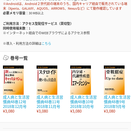
※Androidは、Android２世代前の端末のうち、国内キャリア経由で販売されている端
末（Xperia、GALAXY、AQUOS、ARROWS、Nexusなど）にて動作確認しています
必要メモリ容量
30 MB以上
ご利用方法
アクセス型配信サービス（買切型）
同時使用端末数
1
※インターネット経由でのWEBブラウザによるアクセス参照
※導入・利用方法の詳細は
こちら
巻号一覧
成人病と生活習
成人病と生活習
成人病と生活習
成人病と生活習
慣病48巻12号
慣病48巻11号
慣病48巻10号
慣病48巻9号
2018年12月号
2018年11月号
2018年10月号
2018年9月号
¥3,080
¥3,080
¥3,080
¥3,080