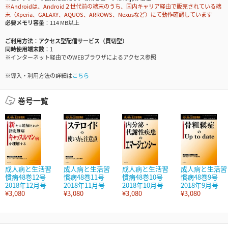
※Androidは、Android２世代前の端末のうち、国内キャリア経由で販売されている端
末（Xperia、GALAXY、AQUOS、ARROWS、Nexusなど）にて動作確認しています
必要メモリ容量
114 MB以上
ご利用方法
アクセス型配信サービス（買切型）
同時使用端末数
1
※インターネット経由でのWEBブラウザによるアクセス参照
※導入・利用方法の詳細は
こちら
巻号一覧
成人病と生活習
成人病と生活習
成人病と生活習
成人病と生活習
慣病48巻12号
慣病48巻11号
慣病48巻10号
慣病48巻9号
2018年12月号
2018年11月号
2018年10月号
2018年9月号
¥3,080
¥3,080
¥3,080
¥3,080