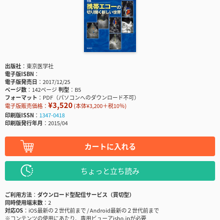
出版社
東京医学社
電子版ISBN
電子版発売日
2017/12/25
ページ数
142ページ
判型
B5
フォーマット
PDF（パソコンへのダウンロード不可）
¥3,520
電子版販売価格：
(本体¥3,200＋税10％)
印刷版ISSN
1347-0418
印刷版発行年月
2015/04
カートに入れる
ちょっと立ち読み
ご利用方法
ダウンロード型配信サービス（買切型）
同時使用端末数
2
対応OS
iOS最新の２世代前まで / Android最新の２世代前まで
※コンテンツの使用にあたり、専用ビューアisho.jpが必要