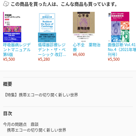
この商品を買った人は、こんな商品も買っています。
呼吸器病レジデ
循環器診療レジ
心不全 薬物治
画像診断 Vol.41
ントマニュアル
デント・ザ・ベ
療
No.4（2021年
第6版
ーシック 改訂...
¥6,600
刊号）
¥5,500
¥5,280
¥5,500
概要
【特集】携帯エコーの切り開く新しい世界
目次
今月の問題点 鼎談
携帯エコーの切り開く新しい世界