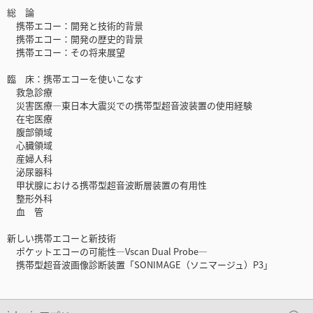
総 論
携帯エコー：開発と技術的背景
携帯エコー：開発の歴史的背景
携帯エコー：その将来展望
臨 床：携帯エコーを使いこなす
救急診療
災害医療―東日本大震災での携帯型超音波装置の使用経験
在宅医療
腹部領域
心臓領域
産婦人科
泌尿器科
甲状腺における携帯型超音波断層装置の有用性
整形外科
血 管
新しい携帯エコーと新技術
ポケットエコーの可能性―Vscan Dual Probe―
携帯型超音波画像診断装置「SONIMAGE（ソニマージュ）P3」