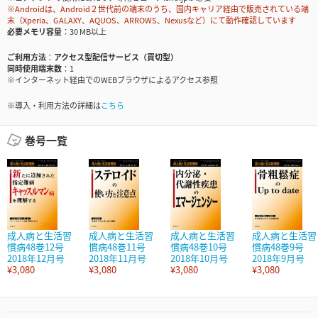
※Androidは、Android２世代前の端末のうち、国内キャリア経由で販売されている端
末（Xperia、GALAXY、AQUOS、ARROWS、Nexusなど）にて動作確認しています
必要メモリ容量
30 MB以上
ご利用方法
アクセス型配信サービス（買切型）
同時使用端末数
1
※インターネット経由でのWEBブラウザによるアクセス参照
※導入・利用方法の詳細は
こちら
巻号一覧
成人病と生活習
成人病と生活習
成人病と生活習
成人病と生活習
慣病48巻12号
慣病48巻11号
慣病48巻10号
慣病48巻9号
2018年12月号
2018年11月号
2018年10月号
2018年9月号
¥3,080
¥3,080
¥3,080
¥3,080