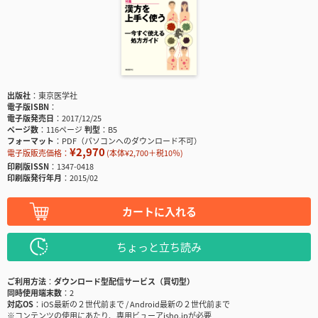
出版社
東京医学社
電子版ISBN
電子版発売日
2017/12/25
ページ数
116ページ
判型
B5
フォーマット
PDF（パソコンへのダウンロード不可）
¥2,970
電子版販売価格：
(本体¥2,700＋税10％)
印刷版ISSN
1347-0418
印刷版発行年月
2015/02
カートに入れる
ちょっと立ち読み
ご利用方法
ダウンロード型配信サービス（買切型）
同時使用端末数
2
対応OS
iOS最新の２世代前まで / Android最新の２世代前まで
※コンテンツの使用にあたり、専用ビューアisho.jpが必要