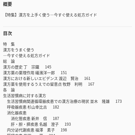
概要
【特集】漢方を上手く使う―今すぐ使える処方ガイド
目次
特 集
漢方をうまく使う
―今すぐ使える処方ガイド
総 論
漢方の歴史 丁 宗鐵 145
漢方薬の薬理作用 礒濱洋一郎 151
漢方における新しいエビデンス 渡辺 賢治 161
漢方薬を使用するうえでの留意点 牧野 利明 167
各 論
生活習慣病に対する漢方
生活習慣病関連循環器疾患での漢方治療の現状 並木 隆雄 173
呼吸器疾患 杉山幸比古 182
消化器疾患
消化管疾患 新井 信 187
肝・胆・膵疾患 名越 澄子 193
内分泌代謝疾患 福澤 素子 198