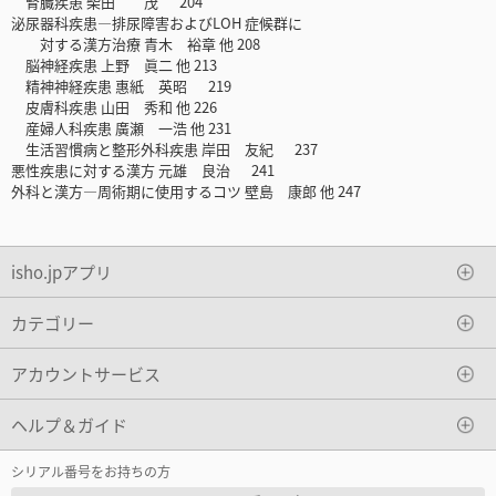
腎臓疾患 柴田 茂 204
泌尿器科疾患―排尿障害およびLOH 症候群に
対する漢方治療 青木 裕章 他 208
脳神経疾患 上野 眞二 他 213
精神神経疾患 惠紙 英昭 219
皮膚科疾患 山田 秀和 他 226
産婦人科疾患 廣瀬 一浩 他 231
生活習慣病と整形外科疾患 岸田 友紀 237
悪性疾患に対する漢方 元雄 良治 241
外科と漢方―周術期に使用するコツ 壁島 康郎 他 247
isho.jpアプリ
カテゴリー
アカウントサービス
ヘルプ＆ガイド
シリアル番号をお持ちの方