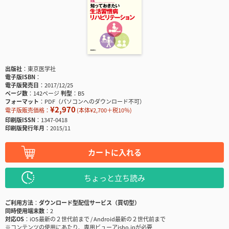
出版社
東京医学社
電子版ISBN
電子版発売日
2017/12/25
ページ数
142ページ
判型
B5
フォーマット
PDF（パソコンへのダウンロード不可）
¥2,970
電子版販売価格：
(本体¥2,700＋税10％)
印刷版ISSN
1347-0418
印刷版発行年月
2015/11
カートに入れる
ちょっと立ち読み
ご利用方法
ダウンロード型配信サービス（買切型）
同時使用端末数
2
対応OS
iOS最新の２世代前まで / Android最新の２世代前まで
※コンテンツの使用にあたり、専用ビューアisho.jpが必要