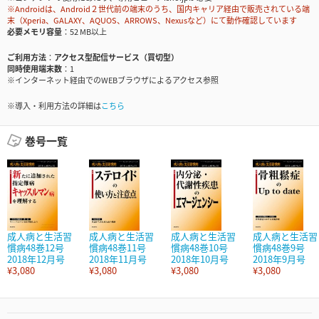
※Androidは、Android２世代前の端末のうち、国内キャリア経由で販売されている端
末（Xperia、GALAXY、AQUOS、ARROWS、Nexusなど）にて動作確認しています
必要メモリ容量
52 MB以上
ご利用方法
アクセス型配信サービス（買切型）
同時使用端末数
1
※インターネット経由でのWEBブラウザによるアクセス参照
※導入・利用方法の詳細は
こちら
巻号一覧
成人病と生活習
成人病と生活習
成人病と生活習
成人病と生活習
慣病48巻12号
慣病48巻11号
慣病48巻10号
慣病48巻9号
2018年12月号
2018年11月号
2018年10月号
2018年9月号
¥3,080
¥3,080
¥3,080
¥3,080