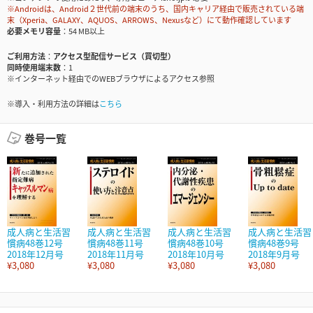
※Androidは、Android２世代前の端末のうち、国内キャリア経由で販売されている端
末（Xperia、GALAXY、AQUOS、ARROWS、Nexusなど）にて動作確認しています
必要メモリ容量
54 MB以上
ご利用方法
アクセス型配信サービス（買切型）
同時使用端末数
1
※インターネット経由でのWEBブラウザによるアクセス参照
※導入・利用方法の詳細は
こちら
巻号一覧
成人病と生活習
成人病と生活習
成人病と生活習
成人病と生活習
慣病48巻12号
慣病48巻11号
慣病48巻10号
慣病48巻9号
2018年12月号
2018年11月号
2018年10月号
2018年9月号
¥3,080
¥3,080
¥3,080
¥3,080