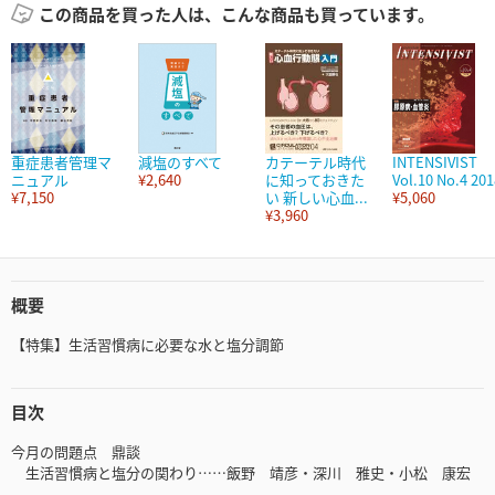
この商品を買った人は、こんな商品も買っています。
重症患者管理マ
減塩のすべて
カテーテル時代
INTENSIVIST
ニュアル
¥2,640
に知っておきた
Vol.10 No.4 201
¥7,150
い 新しい心血...
¥5,060
¥3,960
概要
【特集】生活習慣病に必要な水と塩分調節
目次
今月の問題点 鼎談
生活習慣病と塩分の関わり……飯野 靖彦・深川 雅史・小松 康宏