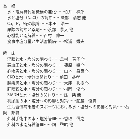
基 礎
水・電解質代謝機構の進化……竹井 祥郎
水と塩分（NaCl）の調節……磯部 清志 他
Ca，P，Mgの調節……本田 浩一
尿酸の調節と薬剤……渡部 恭大 他
心機能と電解質……百村 伸一
食事中塩分量と生活習慣病……松浦 秀夫
臨 床
浮腫と水・塩分の関わり……島村 芳子 他
高血圧と水・塩分の関わり……篠原 肇 他
心疾患と水・塩分の関わり……山本 昌良 他
CKDと水・塩分の関わり……前田 益孝
腸疾患と水・塩分の関わり……大庫 秀樹 他
肝硬変と水・塩分の関わり……村岡 優 他
SIADHと水・塩分の関わり……孫 楽 他
利尿薬の水・塩分への影響と対策……船越 俊貴
生活習慣病患者のスポーツにおける水・塩分への影響と対策……石
岡 邦啓
外科手術中の水・塩分管理……香取 信之
外科の水電解質管理……畑 啓昭 他