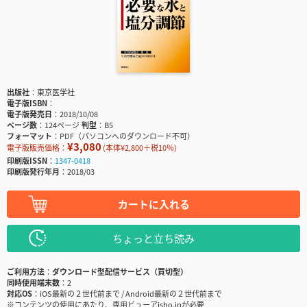
出版社
東京医学社
電子版ISBN
電子版発売日
2018/10/08
ページ数
124ページ
判型
B5
フォーマット
PDF（パソコンへのダウンロード不可）
¥3,080
電子版販売価格：
(本体¥2,800＋税10％)
印刷版ISSN
1347-0418
印刷版発行年月
2018/03
カートに入れる
ちょっと立ち読み
ご利用方法
ダウンロード型配信サービス（買切型）
同時使用端末数
2
対応OS
iOS最新の２世代前まで / Android最新の２世代前まで
※コンテンツの使用にあたり、専用ビューアisho.jpが必要