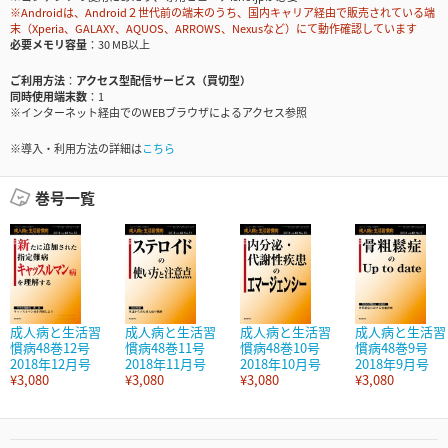
※Androidは、Android２世代前の端末のうち、国内キャリア経由で販売されている端
末（Xperia、GALAXY、AQUOS、ARROWS、Nexusなど）にて動作確認しています
必要メモリ容量
30 MB以上
ご利用方法
アクセス型配信サービス（買切型）
同時使用端末数
1
※インターネット経由でのWEBブラウザによるアクセス参照
※導入・利用方法の詳細は
こちら
巻号一覧
成人病と生活習
成人病と生活習
成人病と生活習
成人病と生活習
慣病48巻12号
慣病48巻11号
慣病48巻10号
慣病48巻9号
2018年12月号
2018年11月号
2018年10月号
2018年9月号
¥3,080
¥3,080
¥3,080
¥3,080