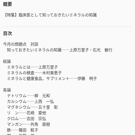
概要
【特集】臨床医として知っておきたいミネラルの知識
目次
今月の問題点 対談
知っておきたいミネラルの知識……上原万里子・石光 敏行
総論
ミネラルとは……上原万里子
ミネラルの検査……木村美恵子
ミネラルと健康食品，サプリメント……伊藤 明子
各論
ナトリウム……柳 元和
カルシウム……上西 一弘
マグネシウム……五十里 彰
リ ン……花崎 愛他
クロム……吉田 宗弘
マンガン……外角 直樹
鉄……篠田 粧子