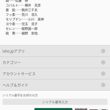
銅……佐藤 伸
コバルト……横井 克彦
亜 鉛……駒井三千夫
フッ素……荒川 浩久
モリブデン……小川 英伸
ヨウ素……児玉 浩子
セレン……姫野誠一郎
硫 黄……細野 崇他.
isho.jpアプリ
カテゴリー
アカウントサービス
ヘルプ＆ガイド
シリアル番号をお持ちの方
シリアル番号入力