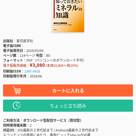
出版社
東京医学社
電子版ISBN
電子版発売日
2019/03/04
ページ数
114ページ
判型
B5
フォーマット
PDF（パソコンへのダウンロード不可）
¥3,080
電子版販売価格：
(本体¥2,800＋税10％)
印刷版ISSN
1347-0418
印刷版発行年月
2018/06
カートに入れる
ちょっと立ち読み
ご利用方法
ダウンロード型配信サービス（買切型）
同時使用端末数
2
対応OS
iOS最新の２世代前まで / Android最新の２世代前まで
※コンテンツの使用にあたり、専用ビューアisho.jpが必要